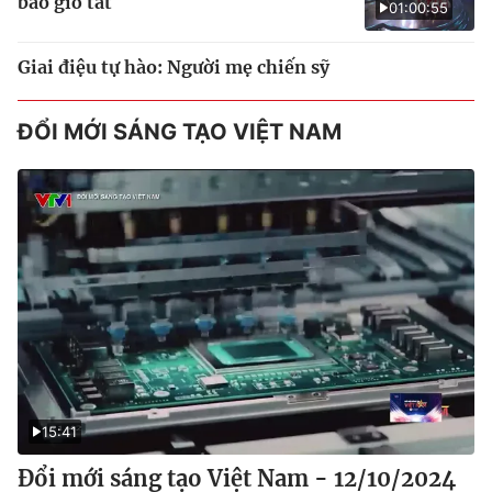
bao giờ tắt
01:00:55
Giai điệu tự hào: Người mẹ chiến sỹ
ĐỔI MỚI SÁNG TẠO VIỆT NAM
15:41
Đổi mới sáng tạo Việt Nam - 12/10/2024