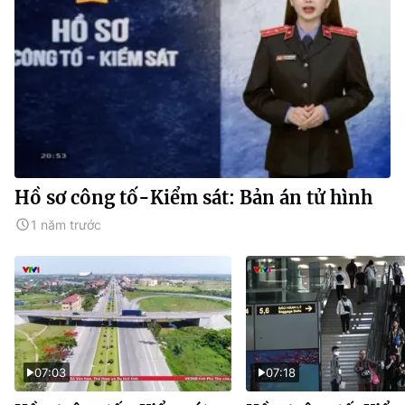
Hồ sơ công tố-Kiểm sát: Bản án tử hình
1 năm trước
07:03
07:18