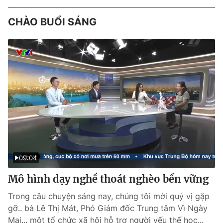
CHÀO BUỔI SÁNG
09:04
Mô hình dạy nghề thoát nghèo bền vững
Trong câu chuyện sáng nay, chúng tôi mời quý vị gặp
gỡ.. bà Lê Thị Mát, Phó Giám đốc Trung tâm Vì Ngày
Mai... một tổ chức xã hội hỗ trợ người yếu thế học...