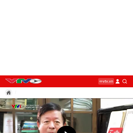
vtv.vn