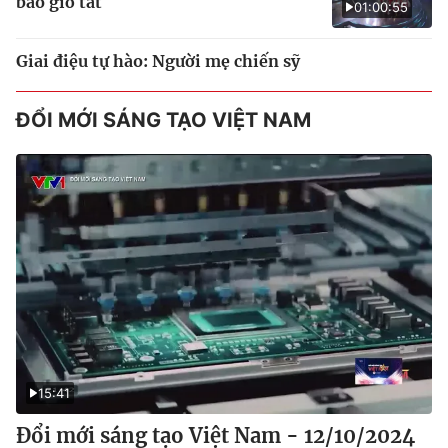
bao giờ tắt
01:00:55
Giai điệu tự hào: Người mẹ chiến sỹ
ĐỔI MỚI SÁNG TẠO VIỆT NAM
15:41
Đổi mới sáng tạo Việt Nam - 12/10/2024