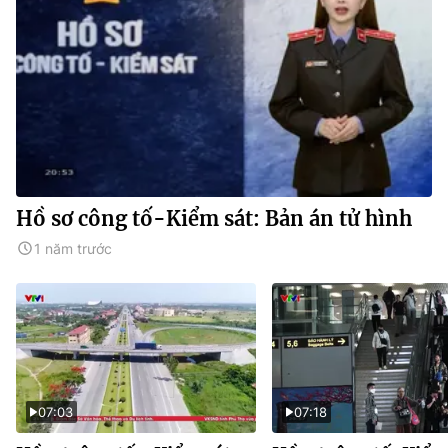
Hồ sơ công tố-Kiểm sát: Bản án tử hình
1 năm trước
07:03
07:18