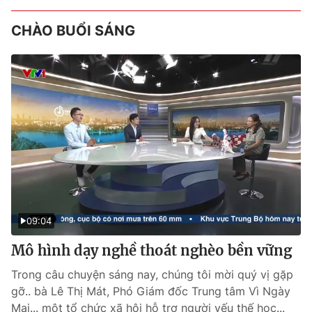
CHÀO BUỔI SÁNG
09:04
Mô hình dạy nghề thoát nghèo bền vững
Trong câu chuyện sáng nay, chúng tôi mời quý vị gặp
gỡ.. bà Lê Thị Mát, Phó Giám đốc Trung tâm Vì Ngày
Mai... một tổ chức xã hội hỗ trợ người yếu thế học...