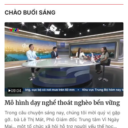
CHÀO BUỔI SÁNG
09:04
Mô hình dạy nghề thoát nghèo bền vững
Trong câu chuyện sáng nay, chúng tôi mời quý vị gặp
gỡ.. bà Lê Thị Mát, Phó Giám đốc Trung tâm Vì Ngày
Mai... một tổ chức xã hội hỗ trợ người yếu thế học...