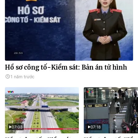
Hồ sơ công tố-Kiểm sát: Bản án tử hình
1 năm trước
07:03
07:18