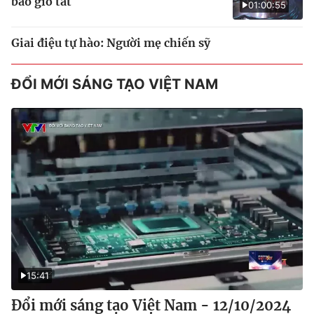
bao giờ tắt
01:00:55
Giai điệu tự hào: Người mẹ chiến sỹ
ĐỔI MỚI SÁNG TẠO VIỆT NAM
15:41
Đổi mới sáng tạo Việt Nam - 12/10/2024