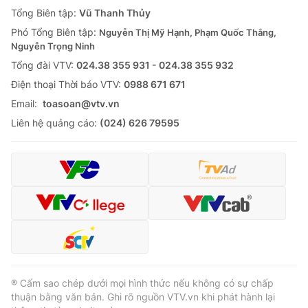
Giao lưu trực tuyến
Tổng Biên tập:
Vũ Thanh Thủy
Sản phẩm
Phó Tổng Biên tập:
Nguyễn Thị Mỹ Hạnh, Phạm Quốc Thắng,
Lịch phát sóng
Thị trường
Nguyễn Trọng Ninh
Tổng đài VTV:
024.38 355 931 - 024.38 355 932
Tư vấn
Ðiện thoại Thời báo VTV:
0988 671 671
Chuyên mục khác
Email:
toasoan@vtv.vn
Emagazine
Podcast
Liên hệ quảng cáo:
(024) 626 79595
Photo
Infographic
Video
Shorts video
VTV Money
VTV Thể thao
VTV Sức khoẻ
Bất động sản
® Cấm sao chép dưới mọi hình thức nếu không có sự chấp
thuận bằng văn bản. Ghi rõ nguồn VTV.vn khi phát hành lại