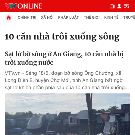
CHÍNH TRỊ
XÃ HỘI
PHÁP LUẬT
THẾ GIỚI
KINH TẾ
TRUYỀ
10 căn nhà trôi xuống sông
Chuyên mục
Sạt lở bờ sông ở An Giang, 10 căn nhà bị
Chính trị
trôi xuống nước
VTV.vn - Sáng 18/5, đoạn bờ sông Ông Chưởng, xã
Xã hội
Long Điền B, huyện Chợ Mới, tỉnh An Giang bất ngờ
sạt lở khiến phần phía sau của 10 căn nhà trôi xuống...
Pháp luật
Y tế
Thế giới