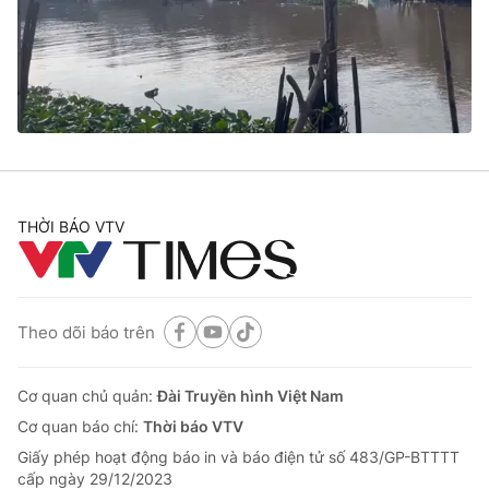
Tin tức
Kinh tế
Thế giới đó đây
Tài chính
Dữ liệu và đời sống
Câu chuyện quốc tế
Thị trường
Truyền hình
Góc doanh nghiệp
Phim VTV
THỜI BÁO VTV
Giải trí
Hậu trường
Điện ảnh
Đời sống
Nhân vật
Âm nhạc
Theo dõi báo trên
Du lịch
Khán giả
Giáo dục
Sao
Làm đẹp
Giải sao mai
Cơ quan chủ quản:
Đài Truyền hình Việt Nam
Tuyển sinh
Công nghệ
Cơ quan báo chí:
Thời báo VTV
Chất lượng cuộc sống
Học trực tuyến
Giấy phép hoạt động báo in và báo điện tử số 483/GP-BTTTT
Hitech Công nghệ tương lai
cấp ngày 29/12/2023