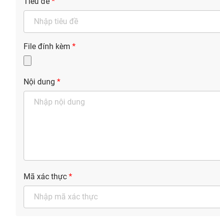
Tiêu đề
*
File đính kèm
*
Giải trí
Đời sống
Điện ảnh
Du lịch
Nội dung
*
Âm nhạc
Làm đẹp
Sao
Chất lượng cuộc sốn
Mã xác thực
*