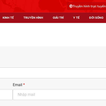
Truyền hình trực tuyến
KINH TẾ
TRUYỀN HÌNH
GIẢI TRÍ
Y TẾ
ĐỜI SỐNG
Pháp luật
Y tế
Truyền hình
Multimedia
Phim VTV
Video
Hậu trường
Shorts video
Nhân vật
Podcast
Khán giả
EMagazine
Email
*
Giải sao mai
Photo
Infographic