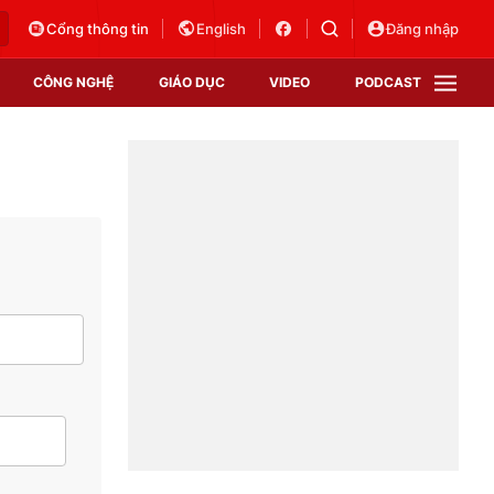
Cổng thông tin
English
Đăng nhập
CÔNG NGHỆ
GIÁO DỤC
VIDEO
PODCAST
VTV Money
VTV Thể thao
VTV Sức khoẻ
Bất động sản
Thị trường 24h
Tấm lòng Việt
Vươn mình bằng AI
VTV4
VTV8
VTV9
Lịch phát sóng
Giao lưu trực tuyến
Sự kiện