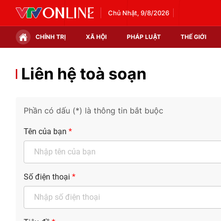
Chủ Nhật, 9/8/2026
CHÍNH TRỊ
XÃ HỘI
PHÁP LUẬT
THẾ GIỚI
Chính trị
Xã hội
Liên hệ toà soạn
Thế giới
Kinh tế
Phần có dấu (*) là thông tin bắt buộc
Tin tức
Tài chính
Tên của bạn
*
Thế giới đó đây
Thị trường
Câu chuyện quốc tế
Góc doanh nghiệp
Dữ liệu và đời sống
Số điện thoại
*