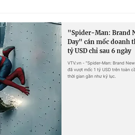
Góc ảnh
Giáo dục
Công nghệ
"Spider-Man: Brand 
Tuyển sinh
Hitech Công ng
Day" cán mốc doanh t
tỷ USD chỉ sau 6 ngày
Học trực tuyến
Sản phẩm
VTV.vn - "Spider-Man: Brand New
g
Thị trường
đã vượt mốc 1 tỷ USD trên toàn c
Tư vấn
thời gian gần như kỷ lục.