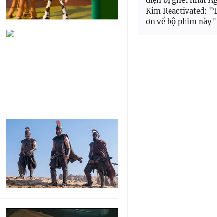
diện bị ghét nhất A
Kim Reactivated: "T
ơn về bộ phim này"