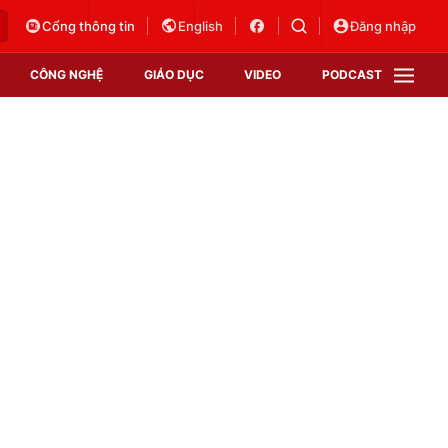
Cổng thông tin
English
Đăng nhập
CÔNG NGHỆ
GIÁO DỤC
VIDEO
PODCAST
VTV Money
VTV Thể thao
VTV Sức khoẻ
Bất động sản
Thị trường 24h
Tấm lòng Việt
Vươn mình bằng AI
VTV4
VTV8
VTV9
Lịch phát sóng
Giao lưu trực tuyến
Sự kiện