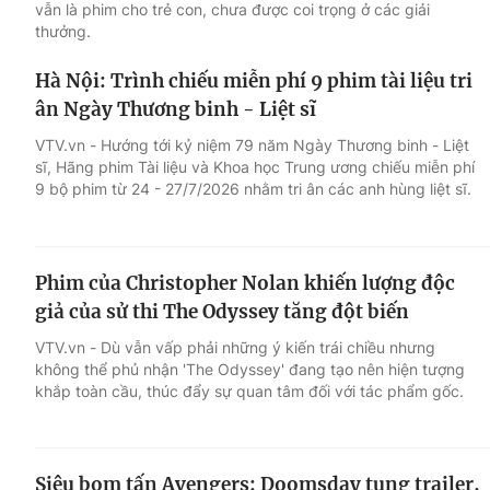
vẫn là phim cho trẻ con, chưa được coi trọng ở các giải
thưởng.
Hà Nội: Trình chiếu miễn phí 9 phim tài liệu tri
ân Ngày Thương binh - Liệt sĩ
VTV.vn - Hướng tới kỷ niệm 79 năm Ngày Thương binh - Liệt
sĩ, Hãng phim Tài liệu và Khoa học Trung ương chiếu miễn phí
9 bộ phim từ 24 - 27/7/2026 nhằm tri ân các anh hùng liệt sĩ.
Phim của Christopher Nolan khiến lượng độc
giả của sử thi The Odyssey tăng đột biến
VTV.vn - Dù vẫn vấp phải những ý kiến trái chiều nhưng
không thể phủ nhận 'The Odyssey' đang tạo nên hiện tượng
khắp toàn cầu, thúc đẩy sự quan tâm đối với tác phẩm gốc.
Siêu bom tấn Avengers: Doomsday tung trailer,