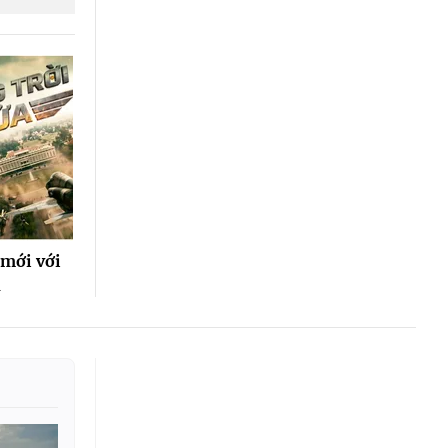
 mới với
n