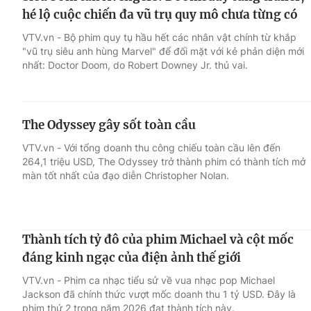
hé lộ cuộc chiến đa vũ trụ quy mô chưa từng có
VTV.vn - Bộ phim quy tụ hầu hết các nhân vật chính từ khắp
"vũ trụ siêu anh hùng Marvel" để đối mặt với kẻ phản diện mới
nhất: Doctor Doom, do Robert Downey Jr. thủ vai.
The Odyssey gây sốt toàn cầu
VTV.vn - Với tổng doanh thu công chiếu toàn cầu lên đến
264,1 triệu USD, The Odyssey trở thành phim có thành tích mở
màn tốt nhất của đạo diễn Christopher Nolan.
Thành tích tỷ đô của phim Michael và cột mốc
đáng kinh ngạc của điện ảnh thế giới
VTV.vn - Phim ca nhạc tiểu sử về vua nhạc pop Michael
Jackson đã chính thức vượt mốc doanh thu 1 tỷ USD. Đây là
phim thứ 2 trong năm 2026 đạt thành tích này.