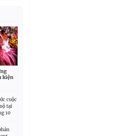
ững
ụ kiện
ức cuộc
mộ tại
ng 10
 phản