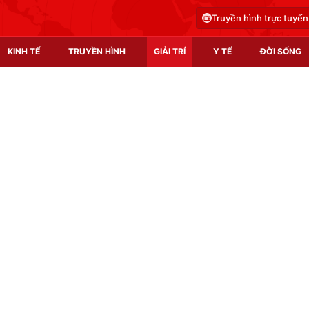
Truyền hình trực tuyến
KINH TẾ
TRUYỀN HÌNH
GIẢI TRÍ
Y TẾ
ĐỜI SỐNG
Pháp luật
Y tế
Truyền hình
Multimedia
Phim VTV
Video
Hậu trường
Shorts video
Nhân vật
Podcast
Khán giả
EMagazine
Giải sao mai
Photo
Infographic