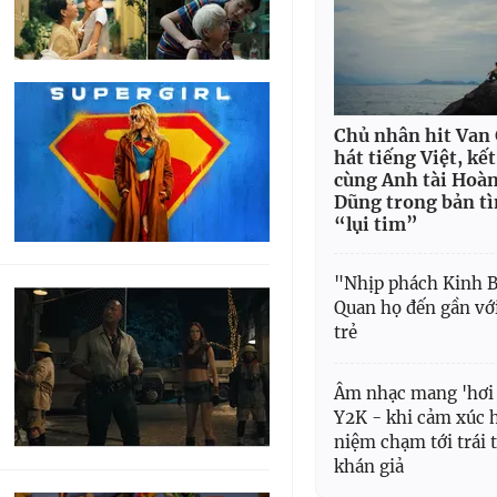
Chủ nhân hit Van
hát tiếng Việt, kế
cùng Anh tài Hoà
Dũng trong bản tì
“lụi tim”
"Nhịp phách Kinh B
Quan họ đến gần vớ
trẻ
Âm nhạc mang 'hơi 
Y2K - khi cảm xúc 
niệm chạm tới trái 
khán giả