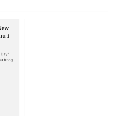
Liên hệ toà soạn
New
hệ tương lai
hu 1
 Day"
ầu trong