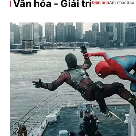
Văn hóa - Giải trí
Điện ảnh
Âm nhạc
Sao
Giải trí
Đời sống
Điện ảnh
Du lịch
Âm nhạc
Làm đẹp
Sao
Chất lượng cuộc sốn