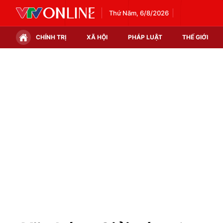
Thứ Năm, 6/8/2026
CHÍNH TRỊ
XÃ HỘI
PHÁP LUẬT
THẾ GIỚI
Chính trị
Xã hội
Thế giới
Kinh tế
Tin tức
Tài chính
Thế giới đó đây
Thị trường
Câu chuyện quốc tế
Góc doanh nghiệp
Dữ liệu và đời sống