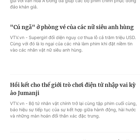
gũi với văn hóa Á Đông đã giúp các bộ phim chinh phục đông
đảo khán giả.
"Cú ngã" ở phòng vé của các nữ siêu anh hùng
VTV.vn - Supergirl đối diện nguy cơ thua lỗ cả trăm triệu USD.
Cùng với đó là lo ngại của các nhà làm phim khi đặt niềm tin
vào các nhân vật nữ siêu anh hùng.
Hồi kết cho thế giới trò chơi điện tử nhập vai kỳ
ảo Jumanji
VTV.vn - Bộ tứ nhân vật chính trở lại cùng tập phim cuối cùng,
báo hiệu sự tiếp tục của sự kết hợp giữa hành động, hài hước
và những màn hoán đổi thân xác đặc trưng.