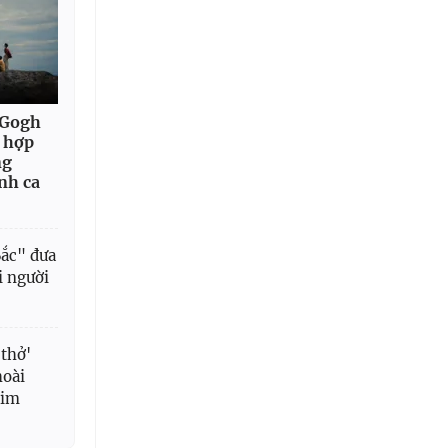
 Gogh
t hợp
ng
nh ca
ắc" đưa
i người
thở'
hoài
tim