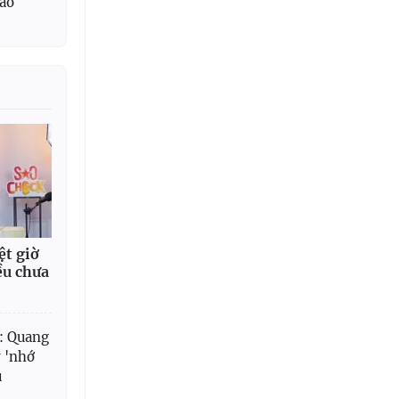
cao
ệt giờ
ều chưa
n: Quang
y 'nhớ
u