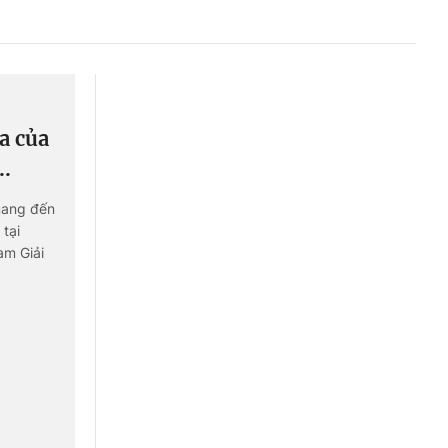
Liên hệ toà soạn
hệ tương lai
a của
..
mang đến
 tại
am Giải
tài năng