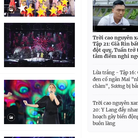
Trời cao nguyên x
Tập 21: Già Rin bấ
đột quỵ, Tuấn trở
tâm điểm nghi ng
Lửa trắng - Tập 16:
đen cố ngăn Mai "
chàm", Sương bị bắ
Trời cao nguyên xa
20: Y Lang đẩy nha
hoạch gây biến độn
buôn làng