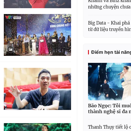
Khánh và Binz khá
những chuyện chưa
Big Data - Khai phá 
từ dữ liệu truyền hì
Điểm hẹn tài năn
Bão Ngọc: Tôi mu
thành nghệ sĩ đa 
Thanh Thụy tiết lộ 