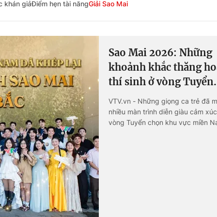
c khán giả
Điểm hẹn tài năng
Giải Sao Mai
Góc ảnh
Giáo dục
Công nghệ
Sao Mai 2026: Những
Tuyển sinh
Hitech Công ng
khoảnh khắc thăng ho
thí sinh ở vòng Tuyển.
Học trực tuyến
Sản phẩm
VTV.vn - Những giọng ca trẻ đã 
g
Thị trường
nhiều màn trình diễn giàu cảm xúc
Tư vấn
vòng Tuyển chọn khu vực miền N
Sao Mai 2026, để lại dấu ấn bằng 
và bản sắc riêng.