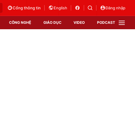
Cổng thông tin
English
Đăng nhập
CÔNG NGHỆ
GIÁO DỤC
VIDEO
PODCAST
VTV Money
VTV Thể thao
VTV Sức khoẻ
Bất động sản
Thị trường 24h
Tấm lòng Việt
Vươn mình bằng AI
VTV4
VTV8
VTV9
Lịch phát sóng
Giao lưu trực tuyến
Sự kiện