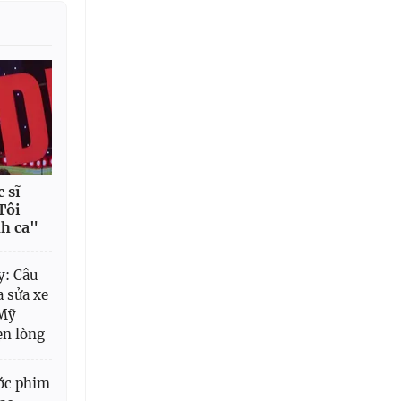
 sĩ
Tôi
nh ca"
y: Câu
a sửa xe
 Mỹ
ẹn lòng
ớc phim