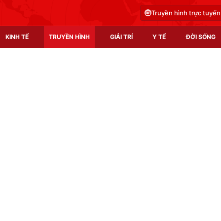
Truyền hình trực tuyến
KINH TẾ
TRUYỀN HÌNH
GIẢI TRÍ
Y TẾ
ĐỜI SỐNG
Pháp luật
Y tế
Truyền hình
Multimedia
Phim VTV
Video
Hậu trường
Shorts video
Nhân vật
Podcast
Khán giả
EMagazine
Giải sao mai
Photo
Infographic