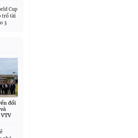
rld Cup
trổ tài
io 3
ển đổi
 và
 VTV
Lê