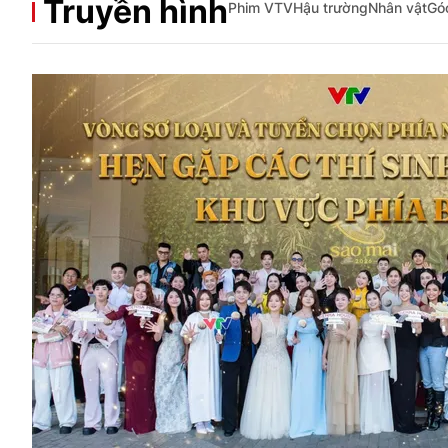
Truyền hình
Phim VTV
Hậu trường
Nhân vật
Gó
Giải trí
Đời sống
Điện ảnh
Du lịch
Âm nhạc
Làm đẹp
Sao
Chất lượng cuộc sốn