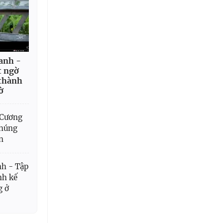
anh -
t ngờ
 thành
ờ
 Cương
nhúng
n
nh - Tập
nh kế
g ở