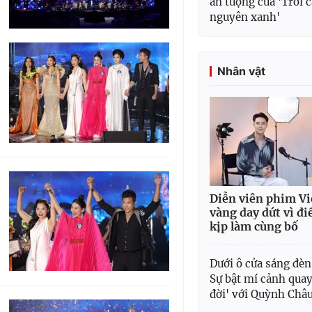
ấn tượng của 'Trời 
nguyên xanh'
Nhân vật
Diễn viên phim Vi
vàng day dứt vì đi
kịp làm cùng bố
Dưới ô cửa sáng đè
Sự bật mí cảnh qua
đời' với Quỳnh Châ