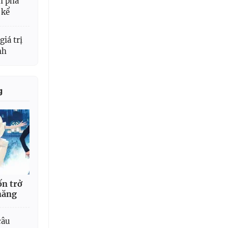
m phá
 kể
giá trị
nh
g
ốn trở
năng
câu