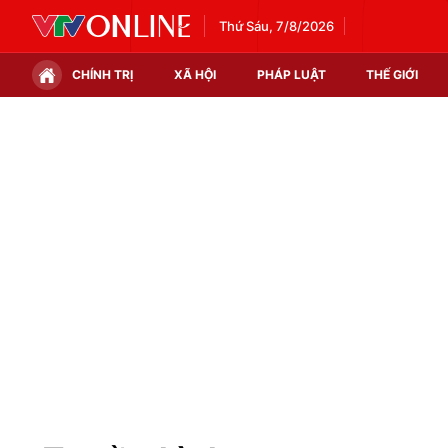
Thứ Sáu, 7/8/2026
CHÍNH TRỊ
XÃ HỘI
PHÁP LUẬT
THẾ GIỚI
Chính trị
Xã hội
Thế giới
Kinh tế
Tin tức
Tài chính
Thế giới đó đây
Thị trường
Câu chuyện quốc tế
Góc doanh nghiệp
Dữ liệu và đời sống