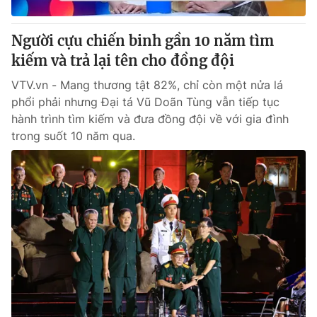
Người cựu chiến binh gần 10 năm tìm
kiếm và trả lại tên cho đồng đội
VTV.vn - Mang thương tật 82%, chỉ còn một nửa lá
phổi phải nhưng Đại tá Vũ Doãn Tùng vẫn tiếp tục
hành trình tìm kiếm và đưa đồng đội về với gia đình
trong suốt 10 năm qua.