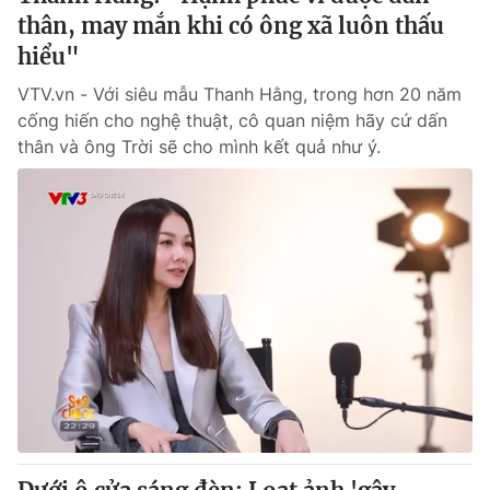
thân, may mắn khi có ông xã luôn thấu
hiểu"
VTV.vn - Với siêu mẫu Thanh Hằng, trong hơn 20 năm
THỜI BÁO VTV
cống hiến cho nghệ thuật, cô quan niệm hãy cứ dấn
thân và ông Trời sẽ cho mình kết quả như ý.
Theo dõi báo trên
Cơ quan chủ quản:
Đài Truyền hình Việt Nam
Cơ quan báo chí:
Thời báo VTV
Giấy phép hoạt động báo in và báo điện tử số 483/GP-BTTTT
cấp ngày 29/12/2023
Tổng Biên tập:
Vũ Thanh Thủy
Phó Tổng Biên tập:
Nguyễn Thị Mỹ Hạnh, Phạm Quốc Thắng,
Nguyễn Trọng Ninh
Tổng đài VTV:
024.38 355 931 - 024.38 355 932
Ðiện thoại Thời báo VTV:
024.66 897 897