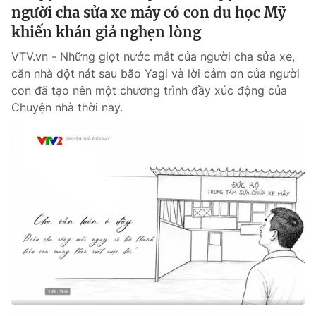
Phim VTV
người cha sửa xe máy có con du học Mỹ
Giải trí
khiến khán giả nghẹn lòng
Hậu trường
Điện ảnh
Đời sống
VTV.vn - Những giọt nước mắt của người cha sửa xe,
Nhân vật
Âm nhạc
căn nhà dột nát sau bão Yagi và lời cảm ơn của người
Du lịch
Khán giả
con đã tạo nên một chương trình đầy xúc động của
Giáo dục
Sao
Chuyện nhà thời nay.
Làm đẹp
Giải sao mai
Tuyển sinh
Công nghệ
Chất lượng cuộc sống
Học trực tuyến
Hitech Công nghệ tương lai
Giao lưu trực tuyến
Sản phẩm
Lịch phát sóng
Thị trường
Tư vấn
Chuyên mục khác
Emagazine
Podcast