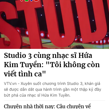
Chính trị
Truyền hình
Văn hóa - Giải trí
Xã hội
Y tế
Đời sống
Pháp luật
Công nghệ
Giáo dục
Y tế
Studio 3 cùng nhạc sĩ Hứa
Thế giới
Kim Tuyền: "Tôi không còn
Tin tức
Kinh tế
viết tình ca"
Thế giới đó đây
Tài chính
VTV.vn - Xuyên suốt chương trình Studio 3, khán giả
Dữ liệu và đời sống
Câu chuyện quốc tế
sẽ được dẫn dắt qua hành trình gần một thập kỷ đầy
Thị trường
bứt phá của nhạc sĩ Hứa Kim Tuyền.
Truyền hình
Góc doanh nghiệp
Chuyện nhà thời nay: Câu chuyện về