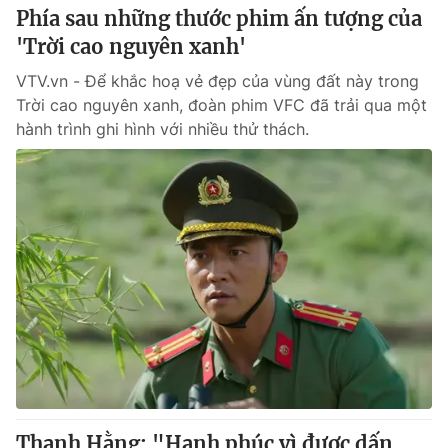
Phía sau những thước phim ấn tượng của
Photo
Infographic
'Trời cao nguyên xanh'
VTV.vn - Để khắc hoạ vẻ đẹp của vùng đất này trong
Video
Shorts video
Trời cao nguyên xanh, đoàn phim VFC đã trải qua một
hành trình ghi hình với nhiều thử thách.
VTV Money
VTV Thể thao
VTV Sức khoẻ
Bất động sản
Thị trường 24h
Tấm lòng Việt
VTV4
Vươn mình bằng AI
VTV9
VTV8
Liên hệ tòa soạn
English
Thanh Hằng: "Hạnh phúc vì được dấn