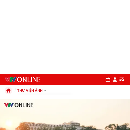
THƯ VIỆN ẢNH
Chính trị
Xã hội
Pháp luật
Chuyên mục
Kinh tế
Thể thao