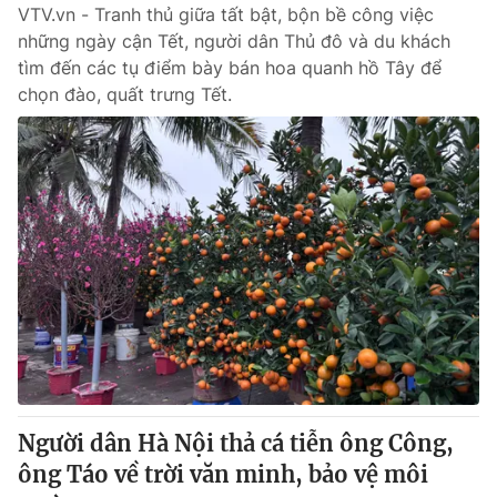
VTV.vn - Tranh thủ giữa tất bật, bộn bề công việc
những ngày cận Tết, người dân Thủ đô và du khách
tìm đến các tụ điểm bày bán hoa quanh hồ Tây để
chọn đào, quất trưng Tết.
Người dân Hà Nội thả cá tiễn ông Công,
ông Táo về trời văn minh, bảo vệ môi