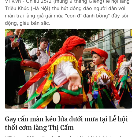
Email:
VTV.vn - Chiều 25/2 (mùng 9 tháng Giêng) lễ hội làng
toasoan@vtv.vn
Triều Khúc (Hà Nội) thu hút đông đảo người dân với
Liên hệ quảng cáo:
024-7300.7108
màn trai làng giả gái múa “con đĩ đánh bồng” đầy sôi
động, giàu bản sắc.
® Cấm sao chép dưới mọi hình thức nếu không có sự chấp
thuận bằng văn bản. Ghi rõ nguồn VTV.vn khi phát hành lại
thông tin từ website này.
Gay cấn màn kéo lửa dưới mưa tại Lễ hội
thổi cơm làng Thị Cấm