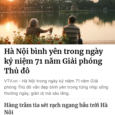
Chính trị
Truyền hình
Văn hóa - Giải trí
Xã hội
Y tế
Đời sống
Pháp luật
Công nghệ
Giáo dục
Y tế
Hà Nội bình yên trong ngày
kỷ niệm 71 năm Giải phóng
Thế giới
Thủ đô
Tin tức
Kinh tế
VTV.vn - Hà Nội trong ngày kỷ niệm 71 năm Giải
Thế giới đó đây
Tài chính
phóng Thủ đô vẫn đẹp bình yên trong từng nhịp sống
Dữ liệu và đời sống
Câu chuyện quốc tế
thường ngày, giản dị mà sâu lắng.
Thị trường
Hàng trăm tia sét rạch ngang bầu trời Hà
Truyền hình
Góc doanh nghiệp
Nội