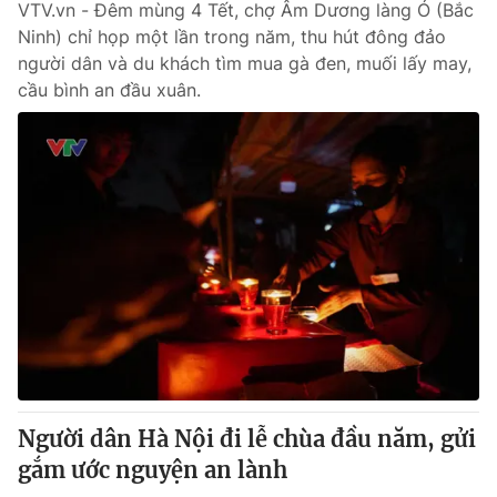
VTV.vn - Đêm mùng 4 Tết, chợ Âm Dương làng Ó (Bắc
Ninh) chỉ họp một lần trong năm, thu hút đông đảo
người dân và du khách tìm mua gà đen, muối lấy may,
cầu bình an đầu xuân.
Người dân Hà Nội đi lễ chùa đầu năm, gửi
gắm ước nguyện an lành