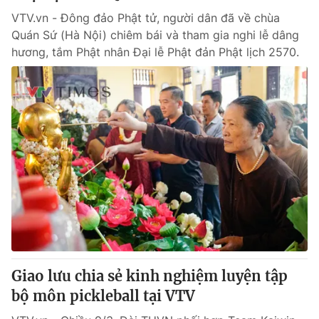
VTV.vn - Đông đảo Phật tử, người dân đã về chùa
Photo
Infographic
Quán Sứ (Hà Nội) chiêm bái và tham gia nghi lễ dâng
hương, tắm Phật nhân Đại lễ Phật đản Phật lịch 2570.
Video
Shorts video
VTV Money
VTV Thể thao
VTV Sức khoẻ
Bất động sản
Thị trường 24h
Tấm lòng Việt
VTV4
Vươn mình bằng AI
VTV9
VTV8
Giao lưu chia sẻ kinh nghiệm luyện tập
bộ môn pickleball tại VTV
Liên hệ tòa soạn
English