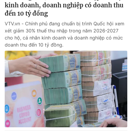
Phim VTV
kinh doanh, doanh nghiệp có doanh thu
Giải trí
đến 10 tỷ đồng
Hậu trường
Điện ảnh
Đời sống
VTV.vn - Chính phủ đang chuẩn bị trình Quốc hội xem
Nhân vật
Âm nhạc
xét giảm 30% thuế thu nhập trong năm 2026-2027
Du lịch
Khán giả
cho hộ, cá nhân kinh doanh và doanh nghiệp có mức
Giáo dục
Sao
doanh thu đến 10 tỷ đồng.
Làm đẹp
Giải sao mai
Tuyển sinh
Công nghệ
Chất lượng cuộc sống
Học trực tuyến
Hitech Công nghệ tương lai
Giao lưu trực tuyến
Sản phẩm
Lịch phát sóng
Thị trường
Tư vấn
Chuyên mục khác
Emagazine
Podcast