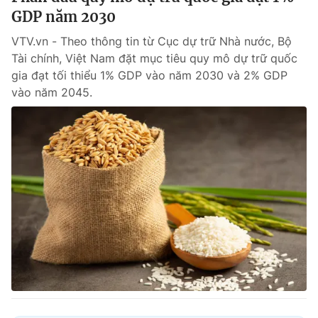
GDP năm 2030
VTV.vn - Theo thông tin từ Cục dự trữ Nhà nước, Bộ
Tài chính, Việt Nam đặt mục tiêu quy mô dự trữ quốc
THỜI BÁO VTV
gia đạt tối thiểu 1% GDP vào năm 2030 và 2% GDP
vào năm 2045.
Theo dõi báo trên
Cơ quan chủ quản:
Đài Truyền hình Việt Nam
Cơ quan báo chí:
Thời báo VTV
Giấy phép hoạt động báo in và báo điện tử số 483/GP-BTTTT
cấp ngày 29/12/2023
Tổng Biên tập:
Vũ Thanh Thủy
Phó Tổng Biên tập:
Nguyễn Thị Mỹ Hạnh, Phạm Quốc Thắng,
Nguyễn Trọng Ninh
Tổng đài VTV:
024.38 355 931 - 024.38 355 932
Ðiện thoại Thời báo VTV:
024.66 897 897