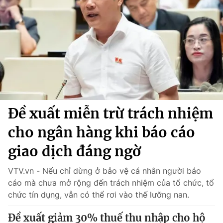
Chính trị
Truyền hình
Văn hóa - Giải trí
Xã hội
Y tế
Đời sống
Pháp luật
Công nghệ
Giáo dục
Y tế
Đề xuất miễn trừ trách nhiệm
Thế giới
cho ngân hàng khi báo cáo
Tin tức
Kinh tế
giao dịch đáng ngờ
Thế giới đó đây
Tài chính
VTV.vn - Nếu chỉ dừng ở bảo vệ cá nhân người báo
Dữ liệu và đời sống
Câu chuyện quốc tế
cáo mà chưa mở rộng đến trách nhiệm của tổ chức, tổ
Thị trường
chức tín dụng, vẫn có thể rơi vào thế lưỡng nan.
Truyền hình
Góc doanh nghiệp
Đề xuất giảm 30% thuế thu nhập cho hộ