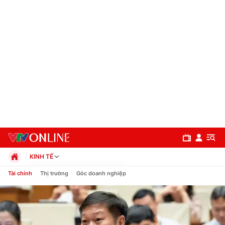
KINH TẾ
Chính trị
Tài chính
Thị trường
Góc doanh nghiệp
Xã hội
Pháp luật
Chuyên mục
Kinh tế
Thể thao