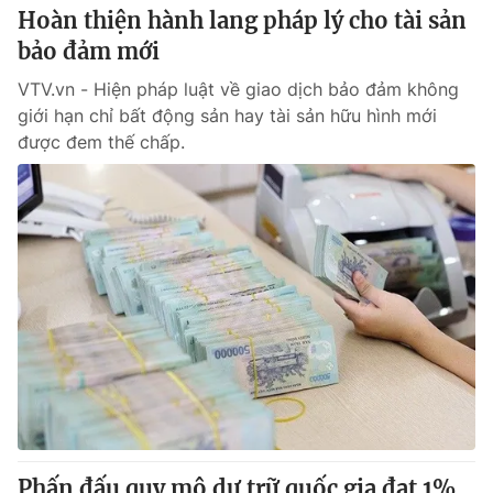
Hoàn thiện hành lang pháp lý cho tài sản
Photo
Infographic
bảo đảm mới
VTV.vn - Hiện pháp luật về giao dịch bảo đảm không
Video
Shorts video
giới hạn chỉ bất động sản hay tài sản hữu hình mới
được đem thế chấp.
VTV Money
VTV Thể thao
VTV Sức khoẻ
Bất động sản
Thị trường 24h
Tấm lòng Việt
VTV4
Vươn mình bằng AI
VTV9
VTV8
Liên hệ tòa soạn
English
Phấn đấu quy mô dự trữ quốc gia đạt 1%