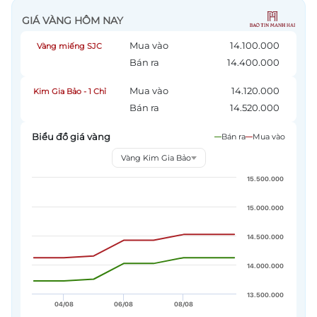
Email:
toasoan@vtv.vn
Liên hệ quảng cáo:
024-7300.7108
® Cấm sao chép dưới mọi hình thức nếu không có sự chấp
thuận bằng văn bản. Ghi rõ nguồn VTV.vn khi phát hành lại
thông tin từ website này.