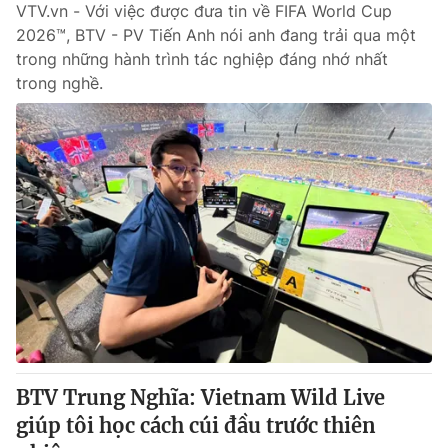
Email:
toasoan@vtv.vn
VTV.vn - Với việc được đưa tin về FIFA World Cup
Liên hệ quảng cáo:
024-7300.7108
2026™, BTV - PV Tiến Anh nói anh đang trải qua một
trong những hành trình tác nghiệp đáng nhớ nhất
trong nghề.
® Cấm sao chép dưới mọi hình thức nếu không có sự chấp
thuận bằng văn bản. Ghi rõ nguồn VTV.vn khi phát hành lại
thông tin từ website này.
BTV Trung Nghĩa: Vietnam Wild Live
giúp tôi học cách cúi đầu trước thiên