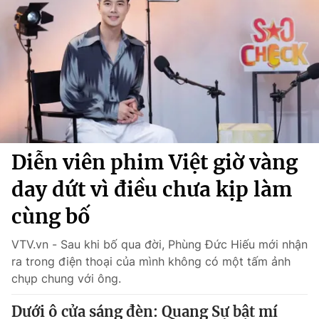
Chính trị
Truyền hình
Văn hóa - Giải trí
Xã hội
Y tế
Đời sống
Pháp luật
Công nghệ
Giáo dục
Y tế
Diễn viên phim Việt giờ vàng
Thế giới
day dứt vì điều chưa kịp làm
Tin tức
Kinh tế
cùng bố
Thế giới đó đây
Tài chính
VTV.vn - Sau khi bố qua đời, Phùng Đức Hiếu mới nhận
Dữ liệu và đời sống
Câu chuyện quốc tế
ra trong điện thoại của mình không có một tấm ảnh
Thị trường
chụp chung với ông.
Truyền hình
Góc doanh nghiệp
Dưới ô cửa sáng đèn: Quang Sự bật mí