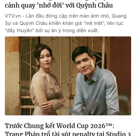
Phim VTV
cảnh quay 'nhớ đời' với Quỳnh Châu
Giải trí
Hậu trường
VTV.vn - Lần đầu đóng cặp trên màn ảnh nhỏ, Quang
Điện ảnh
Sự và Quỳnh Châu khiến khán giả "mê mệt", liên tục
Đời sống
Nhân vật
"đẩy thuyền" bởi sự ăn ý trong diễn xuất.
Âm nhạc
Du lịch
Khán giả
Giáo dục
Sao
Làm đẹp
Giải sao mai
Tuyển sinh
Công nghệ
Chất lượng cuộc sống
Học trực tuyến
Hitech Công nghệ tương lai
Giao lưu trực tuyến
Sản phẩm
Lịch phát sóng
Thị trường
Tư vấn
Chuyên mục khác
Trước Chung kết World Cup 2026™:
Emagazine
Podcast
Trang Pháp trổ tài sút penalty tại Studio 3