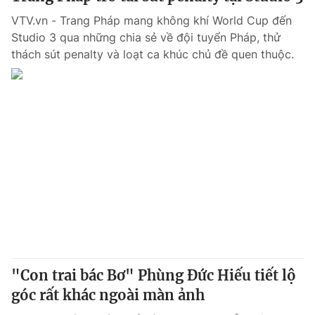
VTV.vn - Trang Pháp mang không khí World Cup đến
Photo
Infographic
Studio 3 qua những chia sẻ về đội tuyển Pháp, thử
thách sút penalty và loạt ca khúc chủ đề quen thuộc.
Video
Shorts video
VTV Money
VTV Thể thao
VTV Sức khoẻ
Bất động sản
Thị trường 24h
Tấm lòng Việt
VTV4
Vươn mình bằng AI
VTV9
VTV8
"Con trai bác Bơ" Phùng Đức Hiếu tiết lộ
góc rất khác ngoài màn ảnh
Liên hệ tòa soạn
English