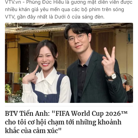
VTV.vn - Phùng Đức Hiếu là gương mặt diễn viên được
nhiều khán giả yêu mến qua các bộ phim trên sóng
VTV, gần đây nhất là Dưới ô cửa sáng đèn.
THỜI BÁO VTV
Theo dõi báo trên
Cơ quan chủ quản:
Đài Truyền hình Việt Nam
Cơ quan báo chí:
Thời báo VTV
Giấy phép hoạt động báo in và báo điện tử số 483/GP-BTTTT
cấp ngày 29/12/2023
Tổng Biên tập:
Vũ Thanh Thủy
Phó Tổng Biên tập:
Nguyễn Thị Mỹ Hạnh, Phạm Quốc Thắng,
BTV Tiến Anh: "FIFA World Cup 2026™
Nguyễn Trọng Ninh
cho tôi cơ hội chạm tới những khoảnh
Tổng đài VTV:
024.38 355 931 - 024.38 355 932
khắc của cảm xúc"
Ðiện thoại Thời báo VTV:
024.66 897 897