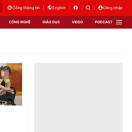
Cổng thông tin
English
Đăng nhập
CÔNG NGHỆ
GIÁO DỤC
VIDEO
PODCAST
VTV Money
VTV Thể thao
VTV Sức khoẻ
Bất động sản
Thị trường 24h
Tấm lòng Việt
Vươn mình bằng AI
VTV4
VTV8
VTV9
Lịch phát sóng
Giao lưu trực tuyến
Sự kiện