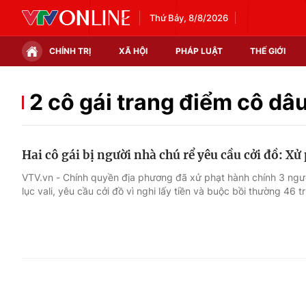
Thứ Bảy, 8/8/2026
CHÍNH TRỊ
XÃ HỘI
PHÁP LUẬT
THẾ GIỚI
Chính trị
Xã hội
2 cô gái trang điểm cô dâ
Thế giới
Kinh tế
Hai cô gái bị người nhà chú rể yêu cầu cởi đồ: Xử
Tin tức
Tài chính
VTV.vn - Chính quyền địa phương đã xử phạt hành chính 3 người 
lục vali, yêu cầu cởi đồ vì nghi lấy tiền và buộc bồi thường 46 t
Thế giới đó đây
Thị trường
Câu chuyện quốc tế
Góc doanh nghiệp
Dữ liệu và đời sống