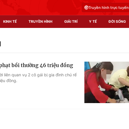
Truyền hình trực tuyến
KINH TẾ
TRUYỀN HÌNH
GIẢI TRÍ
Y TẾ
ĐỜI SỐNG
Pháp luật
Y tế
u
Truyền hình
Multimedia
 phạt bồi thường 46 triệu đồng
Phim VTV
Video
liên quan vụ 2 cô gái bị gia đình chú rể
riệu đồng.
Hậu trường
Shorts video
Nhân vật
Podcast
Khán giả
EMagazine
Giải sao mai
Photo
Infographic