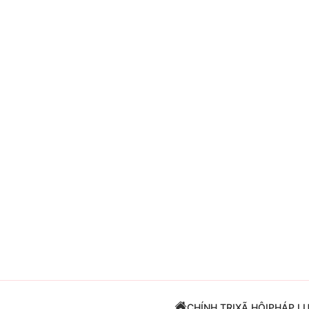
Giải trí
Đời sống
Điện ảnh
Du lịch
Âm nhạc
Làm đẹp
Sao
Chất lượng cuộc sốn
CHÍNH TRỊ
XÃ HỘI
PHÁP L