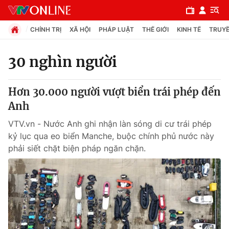
CHÍNH TRỊ
XÃ HỘI
PHÁP LUẬT
THẾ GIỚI
KINH TẾ
TRUYỀ
30 nghìn người
Chuyên mục
Hơn 30.000 người vượt biển trái phép đến
Chính trị
Anh
VTV.vn - Nước Anh ghi nhận làn sóng di cư trái phép
Xã hội
kỷ lục qua eo biển Manche, buộc chính phủ nước này
phải siết chặt biện pháp ngăn chặn.
Pháp luật
Y tế
Thế giới