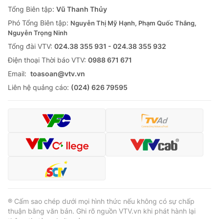
Giao lưu trực tuyến
Tổng Biên tập:
Vũ Thanh Thủy
Sản phẩm
Phó Tổng Biên tập:
Nguyễn Thị Mỹ Hạnh, Phạm Quốc Thắng,
Lịch phát sóng
Thị trường
Nguyễn Trọng Ninh
Tổng đài VTV:
024.38 355 931 - 024.38 355 932
Tư vấn
Ðiện thoại Thời báo VTV:
0988 671 671
Chuyên mục khác
Email:
toasoan@vtv.vn
Emagazine
Podcast
Liên hệ quảng cáo:
(024) 626 79595
Photo
Infographic
Video
Shorts video
VTV Money
VTV Thể thao
VTV Sức khoẻ
Bất động sản
® Cấm sao chép dưới mọi hình thức nếu không có sự chấp
thuận bằng văn bản. Ghi rõ nguồn VTV.vn khi phát hành lại