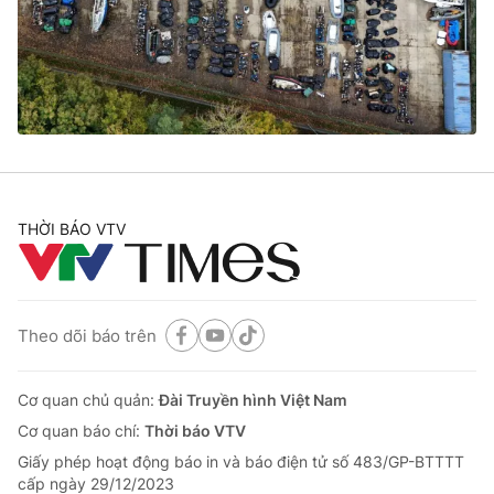
Tin tức
Kinh tế
Thế giới đó đây
Tài chính
Dữ liệu và đời sống
Câu chuyện quốc tế
Thị trường
Truyền hình
Góc doanh nghiệp
Phim VTV
THỜI BÁO VTV
Giải trí
Hậu trường
Điện ảnh
Đời sống
Nhân vật
Âm nhạc
Theo dõi báo trên
Du lịch
Khán giả
Giáo dục
Sao
Làm đẹp
Giải sao mai
Cơ quan chủ quản:
Đài Truyền hình Việt Nam
Tuyển sinh
Công nghệ
Cơ quan báo chí:
Thời báo VTV
Chất lượng cuộc sống
Học trực tuyến
Giấy phép hoạt động báo in và báo điện tử số 483/GP-BTTTT
Hitech Công nghệ tương lai
cấp ngày 29/12/2023