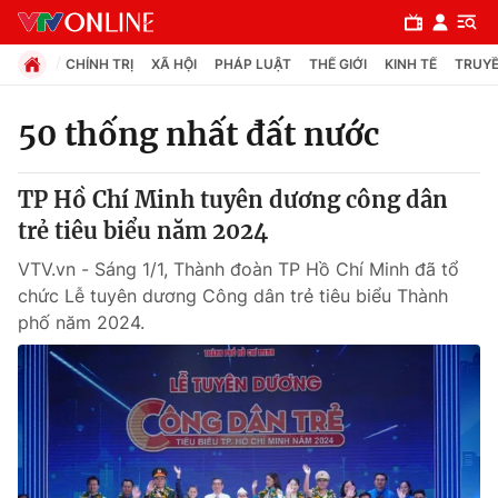
CHÍNH TRỊ
XÃ HỘI
PHÁP LUẬT
THẾ GIỚI
KINH TẾ
TRUYỀ
50 thống nhất đất nước
Chuyên mục
TP Hồ Chí Minh tuyên dương công dân
Chính trị
trẻ tiêu biểu năm 2024
VTV.vn - Sáng 1/1, Thành đoàn TP Hồ Chí Minh đã tổ
Xã hội
chức Lễ tuyên dương Công dân trẻ tiêu biểu Thành
phố năm 2024.
Pháp luật
Y tế
Thế giới