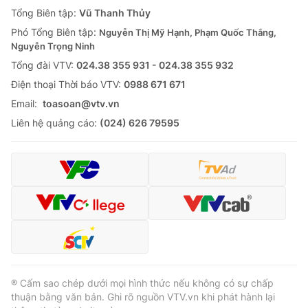
Giao lưu trực tuyến
Tổng Biên tập:
Vũ Thanh Thủy
Sản phẩm
Phó Tổng Biên tập:
Nguyễn Thị Mỹ Hạnh, Phạm Quốc Thắng,
Lịch phát sóng
Thị trường
Nguyễn Trọng Ninh
Tổng đài VTV:
024.38 355 931 - 024.38 355 932
Tư vấn
Ðiện thoại Thời báo VTV:
0988 671 671
Chuyên mục khác
Email:
toasoan@vtv.vn
Emagazine
Podcast
Liên hệ quảng cáo:
(024) 626 79595
Photo
Infographic
Video
Shorts video
VTV Money
VTV Thể thao
VTV Sức khoẻ
Bất động sản
® Cấm sao chép dưới mọi hình thức nếu không có sự chấp
thuận bằng văn bản. Ghi rõ nguồn VTV.vn khi phát hành lại