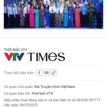
Tin tức
Kinh tế
Thế giới đó đây
Tài chính
Dữ liệu và đời sống
Câu chuyện quốc tế
Thị trường
Truyền hình
Góc doanh nghiệp
Phim VTV
THỜI BÁO VTV
Giải trí
Hậu trường
Điện ảnh
Đời sống
Nhân vật
Âm nhạc
Theo dõi báo trên
Du lịch
Khán giả
Giáo dục
Sao
Làm đẹp
Giải sao mai
Cơ quan chủ quản:
Đài Truyền hình Việt Nam
Tuyển sinh
Công nghệ
Cơ quan báo chí:
Thời báo VTV
Chất lượng cuộc sống
Học trực tuyến
Giấy phép hoạt động báo in và báo điện tử số 483/GP-BTTTT
Hitech Công nghệ tương lai
cấp ngày 29/12/2023