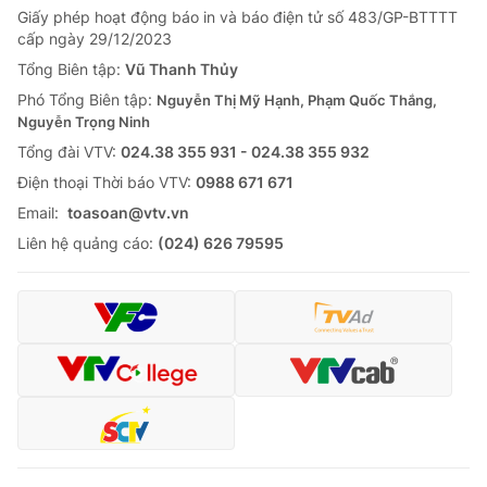
Giấy phép hoạt động báo in và báo điện tử số 483/GP-BTTTT
Tin tức
cấp ngày 29/12/2023
Kinh tế
Thế giới đó đây
Tổng Biên tập:
Vũ Thanh Thủy
Tài chính
Phó Tổng Biên tập:
Nguyễn Thị Mỹ Hạnh, Phạm Quốc Thắng,
Dữ liệu và đời sống
Câu chuyện quốc tế
Nguyễn Trọng Ninh
Thị trường
Tổng đài VTV:
024.38 355 931 - 024.38 355 932
Truyền hình
Góc doanh nghiệp
Ðiện thoại Thời báo VTV:
0988 671 671
Email:
toasoan@vtv.vn
Phim VTV
Giải trí
Liên hệ quảng cáo:
(024) 626 79595
Hậu trường
Điện ảnh
Đời sống
Nhân vật
Âm nhạc
Du lịch
Khán giả
Giáo dục
Sao
Làm đẹp
Giải sao mai
Tuyển sinh
Công nghệ
Chất lượng cuộc sống
Học trực tuyến
Hitech Công nghệ tương lai