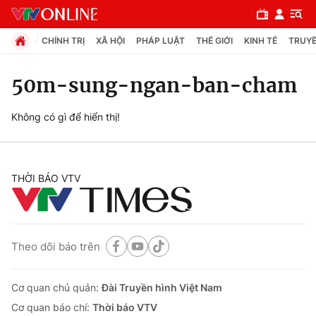
CHÍNH TRỊ
XÃ HỘI
PHÁP LUẬT
THẾ GIỚI
KINH TẾ
TRUYỀ
50m-sung-ngan-ban-cham
Chuyên mục
Không có gì để hiển thị!
Chính trị
THỜI BÁO VTV
Xã hội
Pháp luật
Theo dõi báo trên
Y tế
Cơ quan chủ quản:
Đài Truyền hình Việt Nam
Thế giới
Cơ quan báo chí:
Thời báo VTV