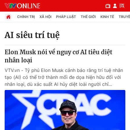
CHÍNH TRỊ
XÃ HỘI
PHÁP LUẬT
THẾ GIỚI
KINH TẾ
TRUYỀ
AI siêu trí tuệ
Chuyên mục
Elon Musk nói về nguy cơ AI tiêu diệt
Chính trị
nhân loại
VTV.vn - Tỷ phú Elon Musk cảnh báo rằng trí tuệ nhân
Xã hội
tạo (AI) có thể trở thành mối đe dọa hiện hữu đối với
nhân loại, dù xác suất AI hủy diệt loài người chỉ...
Pháp luật
Y tế
Thế giới