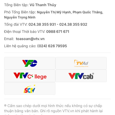
Giao lưu trực tuyến
Tổng Biên tập:
Vũ Thanh Thủy
Sản phẩm
Phó Tổng Biên tập:
Nguyễn Thị Mỹ Hạnh, Phạm Quốc Thắng,
Lịch phát sóng
Thị trường
Nguyễn Trọng Ninh
Tổng đài VTV:
024.38 355 931 - 024.38 355 932
Tư vấn
Ðiện thoại Thời báo VTV:
0988 671 671
Chuyên mục khác
Email:
toasoan@vtv.vn
Emagazine
Podcast
Liên hệ quảng cáo:
(024) 626 79595
Photo
Infographic
Video
Shorts video
VTV Money
VTV Thể thao
VTV Sức khoẻ
Bất động sản
® Cấm sao chép dưới mọi hình thức nếu không có sự chấp
thuận bằng văn bản. Ghi rõ nguồn VTV.vn khi phát hành lại