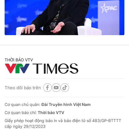
Tin tức
Kinh tế
Thế giới đó đây
Tài chính
Dữ liệu và đời sống
Câu chuyện quốc tế
Thị trường
Truyền hình
Góc doanh nghiệp
Phim VTV
THỜI BÁO VTV
Giải trí
Hậu trường
Điện ảnh
Đời sống
Nhân vật
Âm nhạc
Theo dõi báo trên
Du lịch
Khán giả
Giáo dục
Sao
Làm đẹp
Giải sao mai
Cơ quan chủ quản:
Đài Truyền hình Việt Nam
Tuyển sinh
Công nghệ
Cơ quan báo chí:
Thời báo VTV
Chất lượng cuộc sống
Học trực tuyến
Giấy phép hoạt động báo in và báo điện tử số 483/GP-BTTTT
Hitech Công nghệ tương lai
cấp ngày 29/12/2023