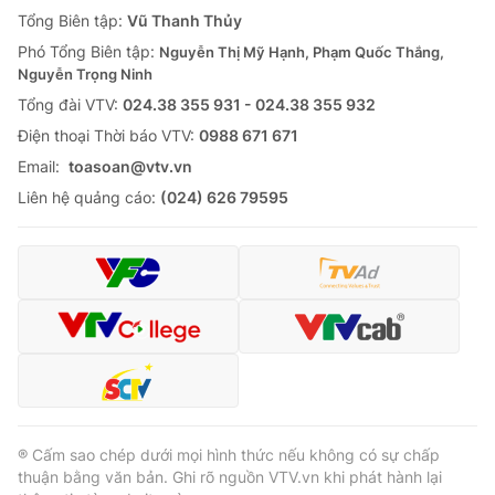
Giao lưu trực tuyến
Tổng Biên tập:
Vũ Thanh Thủy
Sản phẩm
Phó Tổng Biên tập:
Nguyễn Thị Mỹ Hạnh, Phạm Quốc Thắng,
Lịch phát sóng
Thị trường
Nguyễn Trọng Ninh
Tổng đài VTV:
024.38 355 931 - 024.38 355 932
Tư vấn
Ðiện thoại Thời báo VTV:
0988 671 671
Chuyên mục khác
Email:
toasoan@vtv.vn
Emagazine
Podcast
Liên hệ quảng cáo:
(024) 626 79595
Photo
Infographic
Video
Shorts video
VTV Money
VTV Thể thao
VTV Sức khoẻ
Bất động sản
® Cấm sao chép dưới mọi hình thức nếu không có sự chấp
thuận bằng văn bản. Ghi rõ nguồn VTV.vn khi phát hành lại