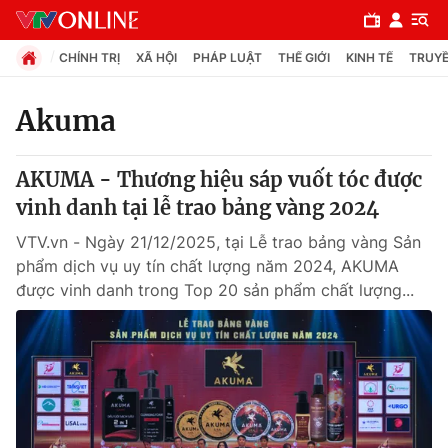
CHÍNH TRỊ
XÃ HỘI
PHÁP LUẬT
THẾ GIỚI
KINH TẾ
TRUYỀ
Akuma
Chuyên mục
AKUMA - Thương hiệu sáp vuốt tóc được
Chính trị
vinh danh tại lễ trao bảng vàng 2024
VTV.vn - Ngày 21/12/2025, tại Lễ trao bảng vàng Sản
Xã hội
phẩm dịch vụ uy tín chất lượng năm 2024, AKUMA
được vinh danh trong Top 20 sản phẩm chất lượng...
Pháp luật
Y tế
Thế giới