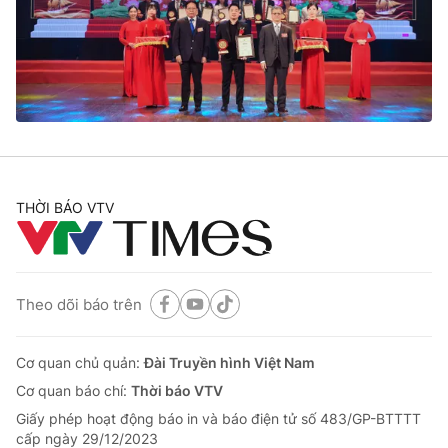
Tin tức
Kinh tế
Thế giới đó đây
Tài chính
Dữ liệu và đời sống
Câu chuyện quốc tế
Thị trường
Truyền hình
Góc doanh nghiệp
Phim VTV
THỜI BÁO VTV
Giải trí
Hậu trường
Điện ảnh
Đời sống
Nhân vật
Âm nhạc
Theo dõi báo trên
Du lịch
Khán giả
Giáo dục
Sao
Làm đẹp
Giải sao mai
Cơ quan chủ quản:
Đài Truyền hình Việt Nam
Tuyển sinh
Công nghệ
Cơ quan báo chí:
Thời báo VTV
Chất lượng cuộc sống
Học trực tuyến
Giấy phép hoạt động báo in và báo điện tử số 483/GP-BTTTT
Hitech Công nghệ tương lai
cấp ngày 29/12/2023