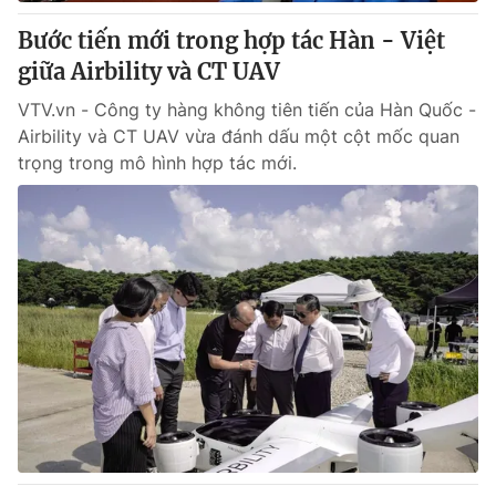
Bước tiến mới trong hợp tác Hàn - Việt
® Cấm sao chép dưới mọi hình thức nếu không có sự chấp
giữa Airbility và CT UAV
thuận bằng văn bản. Ghi rõ nguồn VTV.vn khi phát hành lại
thông tin từ website này.
VTV.vn - Công ty hàng không tiên tiến của Hàn Quốc -
Airbility và CT UAV vừa đánh dấu một cột mốc quan
trọng trong mô hình hợp tác mới.