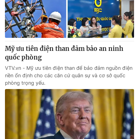
Tin tức
Kinh tế
Thế giới đó đây
Tài chính
Dữ liệu và đời sống
Câu chuyện quốc tế
Thị trường
Mỹ ưu tiên điện than đảm bảo an ninh
Truyền hình
Góc doanh nghiệp
quốc phòng
Phim VTV
Giải trí
VTV.vn - Mỹ ưu tiên điện than để bảo đảm nguồn điện
Hậu trường
nền ổn định cho các căn cứ quân sự và cơ sở quốc
Điện ảnh
phòng trọng yếu.
Đời sống
Nhân vật
Âm nhạc
Du lịch
Khán giả
Giáo dục
Sao
Làm đẹp
Giải sao mai
Tuyển sinh
Công nghệ
Chất lượng cuộc sống
Học trực tuyến
Hitech Công nghệ tương lai