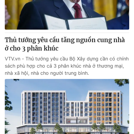
Giao lưu trực tuyến
Sản phẩm
Lịch phát sóng
Thị trường
Tư vấn
Thủ tướng yêu cầu tăng nguồn cung nhà
Chuyên mục khác
ở cho 3 phân khúc
Emagazine
Podcast
VTV.vn - Thủ tướng yêu cầu Bộ Xây dựng cần có chính
sách phù hợp cho cả 3 phân khúc nhà ở thương mại,
Photo
Infographic
nhà xã hội, nhà cho người trung bình.
Video
Shorts video
VTV Money
VTV Thể thao
VTV Sức khoẻ
Bất động sản