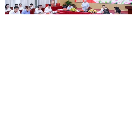
Tin mới
Video
Live
Emagazine
Trang chủ
10 năm triển khai Nghị quyết 29: Thay
đổi toàn diện giáo dục đại học
VTV.vn - Ngày 6/10, Bộ Giáo dục và Đào tạo (GDĐT)
tổ chức Hội thảo khoa học “Tổng kết 10 năm thực hiện
Nghị quyết số 29-NQ/TW về giáo dục đại học”.