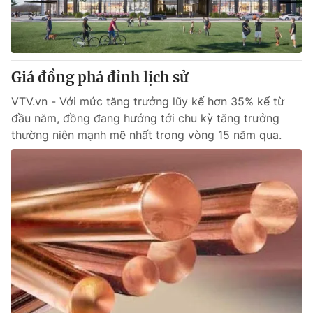
Thị trường 24h
Tấm lòng Việt
VTV4
Vươn mình bằng AI
Giá đồng phá đỉnh lịch sử
VTV9
VTV8
VTV.vn - Với mức tăng trưởng lũy kế hơn 35% kể từ
đầu năm, đồng đang hướng tới chu kỳ tăng trưởng
Liên hệ tòa soạn
English
thường niên mạnh mẽ nhất trong vòng 15 năm qua.
THỜI BÁO VTV
Theo dõi báo trên
Cơ quan chủ quản:
Đài Truyền hình Việt Nam
Cơ quan báo chí:
Thời báo VTV