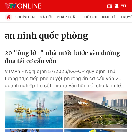
CHÍNH TRỊ
XÃ HỘI
PHÁP LUẬT
THẾ GIỚI
KINH TẾ
TRUYỀ
an ninh quốc phòng
Chuyên mục
20 "ông lớn" nhà nước bước vào đường
Chính trị
đua tái cơ cấu vốn
VTV.vn - Nghị định 57/2026/NĐ-CP quy định Thủ
Xã hội
tướng trực tiếp phê duyệt phương án cơ cấu vốn 20
doanh nghiệp trụ cột, mở ra vận hội mới cho kinh tế...
Pháp luật
Y tế
Thế giới