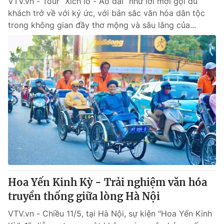
VTV.vn - Tour “Xích lô - Áo dài” như lời mời gọi du
khách trở về với ký ức, với bản sắc văn hóa dân tộc
trong không gian đầy thơ mộng và sâu lắng của...
Hoa Yến Kinh Kỳ - Trải nghiệm văn hóa
truyền thống giữa lòng Hà Nội
VTV.vn - Chiều 11/5, tại Hà Nội, sự kiện "Hoa Yến Kinh