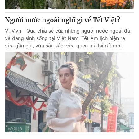
® Cấm sao chép dưới mọi hình thức nếu không có sự chấp
Người nước ngoài nghĩ gì về Tết Việt?
thuận bằng văn bản. Ghi rõ nguồn VTV.vn khi phát hành lại
thông tin từ website này.
VTV.vn - Qua chia sẻ của những người nước ngoài đã
và đang sinh sống tại Việt Nam, Tết Âm lịch hiện ra
vừa gần gũi, vừa sâu sắc, vừa quen mà lại rất mới.