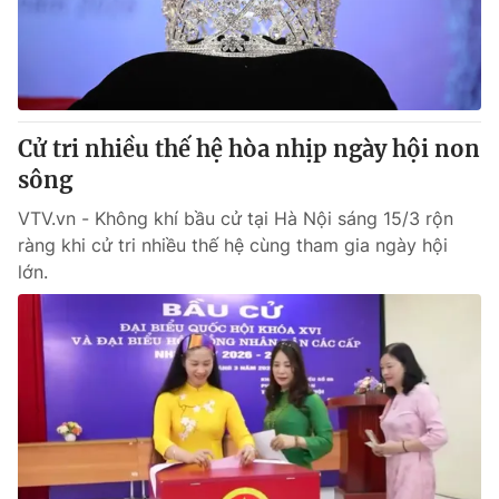
Giao lưu trực tuyến
Sản phẩm
Lịch phát sóng
Thị trường
Tư vấn
Cử tri nhiều thế hệ hòa nhịp ngày hội non
Chuyên mục khác
sông
Emagazine
Podcast
VTV.vn - Không khí bầu cử tại Hà Nội sáng 15/3 rộn
ràng khi cử tri nhiều thế hệ cùng tham gia ngày hội
Photo
Infographic
lớn.
Video
Shorts video
VTV Money
VTV Thể thao
VTV Sức khoẻ
Bất động sản