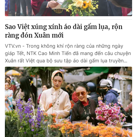
Giấy phép hoạt động báo in và báo điện tử số 483/GP-BTTTT
cấp ngày 29/12/2023
Tổng Biên tập:
Vũ Thanh Thủy
Sao Việt xúng xính áo dài gấm lụa, rộn
Phó Tổng Biên tập:
Nguyễn Thị Mỹ Hạnh, Phạm Quốc Thắng,
ràng đón Xuân mới
Nguyễn Trọng Ninh
Tổng đài VTV:
024.38 355 931 - 024.38 355 932
VTV.vn - Trong không khí rộn ràng của những ngày
Ðiện thoại Thời báo VTV:
024.66 897 897
giáp Tết, NTK Cao Minh Tiến đã mang đến câu chuyện
Email:
toasoan@vtv.vn
Xuân rất Việt qua bộ sưu tập áo dài gấm lụa truyền...
Liên hệ quảng cáo:
024-7300.7108