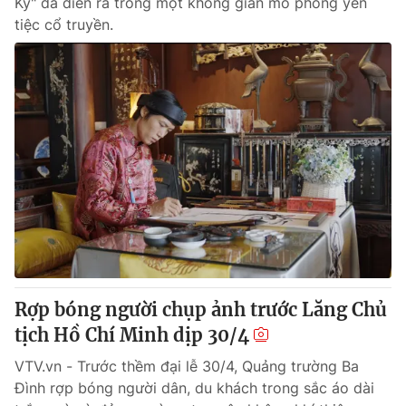
Kỳ" đã diễn ra trong một không gian mô phỏng yến
tiệc cổ truyền.
Rợp bóng người chụp ảnh trước Lăng Chủ
tịch Hồ Chí Minh dịp 30/4
VTV.vn - Trước thềm đại lễ 30/4, Quảng trường Ba
Đình rợp bóng người dân, du khách trong sắc áo dài