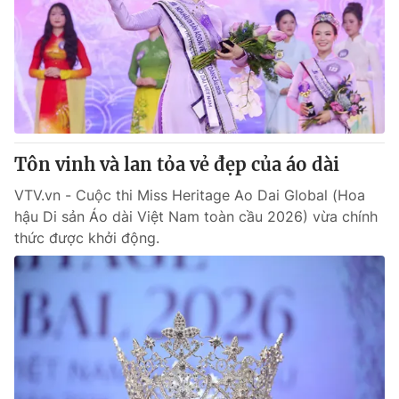
Tin tức
Kinh tế
Thế giới đó đây
Tài chính
Dữ liệu và đời sống
Câu chuyện quốc tế
Thị trường
Truyền hình
Góc doanh nghiệp
Tôn vinh và lan tỏa vẻ đẹp của áo dài
Phim VTV
Giải trí
VTV.vn - Cuộc thi Miss Heritage Ao Dai Global (Hoa
Hậu trường
hậu Di sản Áo dài Việt Nam toàn cầu 2026) vừa chính
Điện ảnh
thức được khởi động.
Đời sống
Nhân vật
Âm nhạc
Du lịch
Khán giả
Giáo dục
Sao
Làm đẹp
Giải sao mai
Tuyển sinh
Công nghệ
Chất lượng cuộc sống
Học trực tuyến
Hitech Công nghệ tương lai