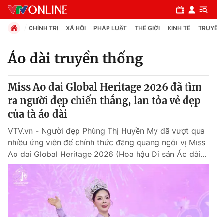
CHÍNH TRỊ
XÃ HỘI
PHÁP LUẬT
THẾ GIỚI
KINH TẾ
TRUYỀ
Áo dài truyền thống
Chuyên mục
Miss Ao dai Global Heritage 2026 đã tìm
Chính trị
ra người đẹp chiến thắng, lan tỏa vẻ đẹp
của tà áo dài
Xã hội
VTV.vn - Người đẹp Phùng Thị Huyền My đã vượt qua
nhiều ứng viên để chính thức đăng quang ngôi vị Miss
Pháp luật
Ao dai Global Heritage 2026 (Hoa hậu Di sản Áo dài...
Y tế
Thế giới