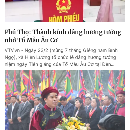
Thị trường 24h
Tấm lòng Việt
VTV4
Vươn mình bằng AI
Phú Thọ: Thành kính dâng hương tưởng
VTV9
VTV8
nhớ Tổ Mẫu Âu Cơ
VTV.vn - Ngày 23/2 (mùng 7 tháng Giêng năm Bính
Liên hệ tòa soạn
English
Ngọ), xã Hiền Lương tổ chức lễ dâng hương tưởng
niệm ngày Tiên giáng của Tổ Mẫu Âu Cơ tại Đền...
THỜI BÁO VTV
Theo dõi báo trên
Cơ quan chủ quản:
Đài Truyền hình Việt Nam
Cơ quan báo chí:
Thời báo VTV