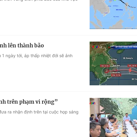
Góc ảnh
Giáo dục
Công nghệ
Tuyển sinh
Hitech Công ng
nh lên thành bão
Học trực tuyến
Sản phẩm
 1 ngày tới, áp thấp nhiệt đới sẽ ảnh
g
Thị trường
Tư vấn
ạnh trên phạm vi rộng”
ưa ra nhận định trên tại cuộc họp sáng