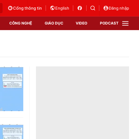
Cổng thông tin
English
Đăng nhập
CÔNG NGHỆ
GIÁO DỤC
VIDEO
PODCAST
VTV Money
VTV Thể thao
VTV Sức khoẻ
Bất động sản
Thị trường 24h
Tấm lòng Việt
Vươn mình bằng AI
VTV4
VTV8
VTV9
Lịch phát sóng
Giao lưu trực tuyến
Sự kiện