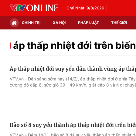
Chủ Nhật, 9/8/2026
CHÍNH TRỊ
XÃ HỘI
PHÁP LUẬT
THẾ GIỚI
Chính trị
Xã hội
áp thấp nhiệt đới trên biển
Thế giới
Kinh tế
Áp thấp nhiệt đới suy yếu dần thành vùng áp thấ
Tin tức
Tài chính
VTV.vn - Đến sáng sớm nay (14/2), áp thấp nhiệt đới ở phía Tâ
cường độ cấp 6, sức gió 39 - 49 km/h, giật cấp 8 và ít di chuy
Thế giới đó đây
Thị trường
Câu chuyện quốc tế
Góc doanh nghiệp
Dữ liệu và đời sống
Bão số 8 suy yếu thành áp thấp nhiệt đới trên bi
VTV.vn - Đêm 14/11, bão số 8 đã suy yếu thành áp thấp nhiệt đ