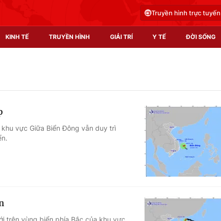
Truyền hình trực tuyến
KINH TẾ
TRUYỀN HÌNH
GIẢI TRÍ
Y TẾ
ĐỜI SỐNG
Pháp luật
Y tế
Truyền hình
Multimedia
p
Phim VTV
Video
y khu vực Giữa Biển Đông vẫn duy trì
ển.
Hậu trường
Shorts video
Nhân vật
Podcast
Khán giả
EMagazine
Giải sao mai
Photo
ển
Infographic
ới trên vùng biển phía Bắc của khu vực