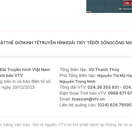
UẬT
THẾ GIỚI
KINH TẾ
TRUYỀN HÌNH
GIẢI TRÍ
Y TẾ
ĐỜI SỐNG
CÔNG NG
Đài Truyền hình Việt Nam
Tổng Biên tập:
Vũ Thanh Thủy
hời báo VTV
Phó Tổng Biên tập:
Nguyễn Thị Mỹ Hạ
g báo in và báo điện tử số
Nguyễn Trọng Ninh
 ngày 29/12/2023
Tổng đài VTV:
024.38 355 931 - 024
Ðiện thoại Thời báo VTV:
0988 671 6
Email:
toasoan@vtv.vn
Liên hệ quảng cáo:
(024) 626 79595
bằng văn bản. Ghi rõ nguồn VTV.vn khi phát hành lại thông tin từ w