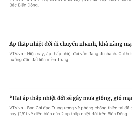
Bắc Biển Đông.
Giải trí
Đời sống
Điện ảnh
Du lịch
Áp thấp nhiệt đới di chuyển nhanh, khả năng mạ
Âm nhạc
Làm đẹp
VTV.vn - Hiện nay, áp thấp nhiệt đới vẫn đang đi nhanh. Chỉ hơn
hưởng đến đất liền miền Trung.
Sao
Chất lượng cuộc sốn
“Hai áp thấp nhiệt đới sẽ gây mưa giông, gió m
VTV.vn - Ban Chỉ đạo Trung ương về phòng chống thiên tai đã đ
nay (2/9) về diễn biến của 2 áp thấp nhiệt đới trên Biển Đông.