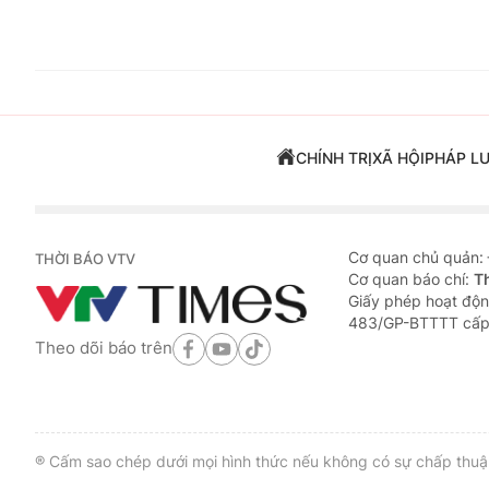
CHÍNH TRỊ
XÃ HỘI
PHÁP L
Cơ quan chủ quản:
THỜI BÁO VTV
Cơ quan báo chí:
T
Giấy phép hoạt độn
483/GP-BTTTT cấp
Theo dõi báo trên
® Cấm sao chép dưới mọi hình thức nếu không có sự chấp thuận 