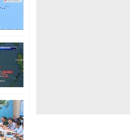
Liên hệ toà soạn
hệ tương lai