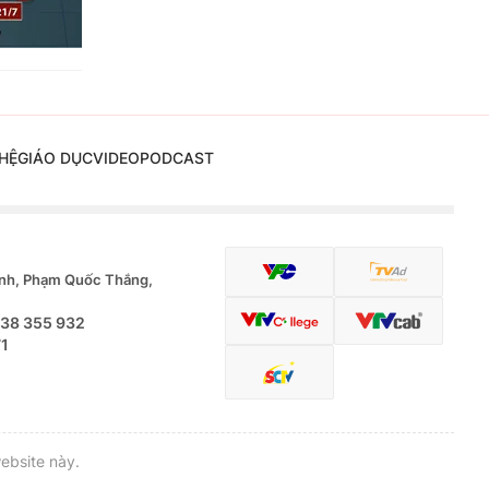
HỆ
GIÁO DỤC
VIDEO
PODCAST
nh, Phạm Quốc Thắng,
.38 355 932
71
ebsite này.