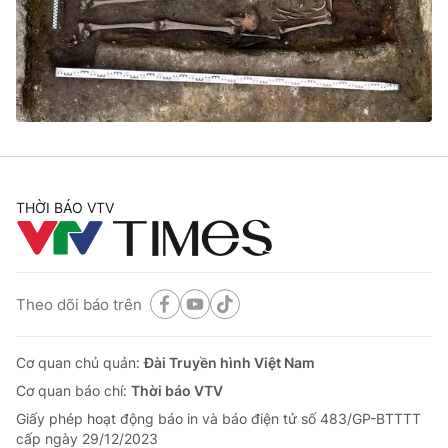
Tin tức
Kinh tế
Thế giới đó đây
Tài chính
Dữ liệu và đời sống
Câu chuyện quốc tế
Thị trường
Truyền hình
Góc doanh nghiệp
Phim VTV
THỜI BÁO VTV
Giải trí
Hậu trường
Điện ảnh
Đời sống
Nhân vật
Âm nhạc
Theo dõi báo trên
Du lịch
Khán giả
Giáo dục
Sao
Làm đẹp
Giải sao mai
Cơ quan chủ quản:
Đài Truyền hình Việt Nam
Tuyển sinh
Công nghệ
Cơ quan báo chí:
Thời báo VTV
Chất lượng cuộc sống
Học trực tuyến
Giấy phép hoạt động báo in và báo điện tử số 483/GP-BTTTT
Hitech Công nghệ tương lai
cấp ngày 29/12/2023