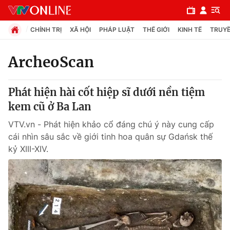
CHÍNH TRỊ
XÃ HỘI
PHÁP LUẬT
THẾ GIỚI
KINH TẾ
TRUYỀ
ArcheoScan
Chuyên mục
Phát hiện hài cốt hiệp sĩ dưới nền tiệm
Chính trị
kem cũ ở Ba Lan
VTV.vn - Phát hiện khảo cổ đáng chú ý này cung cấp
Xã hội
cái nhìn sâu sắc về giới tinh hoa quân sự Gdańsk thế
kỷ XIII-XIV.
Pháp luật
Y tế
Thế giới