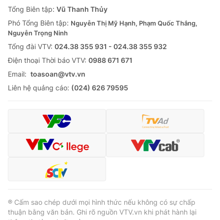
Giao lưu trực tuyến
Tổng Biên tập:
Vũ Thanh Thủy
Sản phẩm
Phó Tổng Biên tập:
Nguyễn Thị Mỹ Hạnh, Phạm Quốc Thắng,
Lịch phát sóng
Thị trường
Nguyễn Trọng Ninh
Tổng đài VTV:
024.38 355 931 - 024.38 355 932
Tư vấn
Ðiện thoại Thời báo VTV:
0988 671 671
Chuyên mục khác
Email:
toasoan@vtv.vn
Emagazine
Podcast
Liên hệ quảng cáo:
(024) 626 79595
Photo
Infographic
Video
Shorts video
VTV Money
VTV Thể thao
VTV Sức khoẻ
Bất động sản
® Cấm sao chép dưới mọi hình thức nếu không có sự chấp
thuận bằng văn bản. Ghi rõ nguồn VTV.vn khi phát hành lại