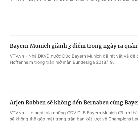
Giải trí
Đời sống
Điện ảnh
Du lịch
Bayern Munich giành 3 điểm trong ngày ra quân
Âm nhạc
Làm đẹp
VTV.vn - Nhà ĐKVĐ nước Đức Bayern Munich đã rất vất vả để c
Hoffenheim trong trận mở màn Bundesliga 2018/19.
Sao
Chất lượng cuộc sốn
Arjen Robben sẽ không đến Bernabeu cùng Bay
VTV.vn - Lo ngại của những CĐV CLB Bayern Munich đã trở thàn
sẽ không thể góp mặt trong trận bán kết lượt về Champions Le