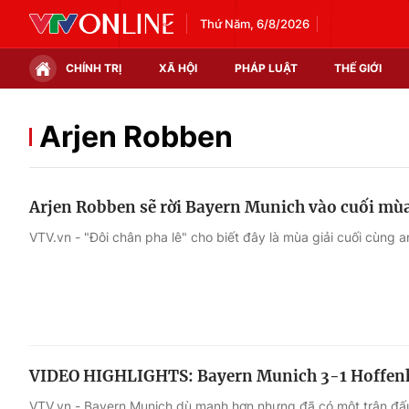
Thứ Năm, 6/8/2026
CHÍNH TRỊ
XÃ HỘI
PHÁP LUẬT
THẾ GIỚI
Chính trị
Xã hội
Arjen Robben
Thế giới
Kinh tế
Arjen Robben sẽ rời Bayern Munich vào cuối mù
Tin tức
Tài chính
VTV.vn - "Đôi chân pha lê" cho biết đây là mùa giải cuối cùng a
Thế giới đó đây
Thị trường
Câu chuyện quốc tế
Góc doanh nghiệp
Dữ liệu và đời sống
VIDEO HIGHLIGHTS: Bayern Munich 3-1 Hoffen
VTV.vn - Bayern Munich dù mạnh hơn nhưng đã có một trận đấu 