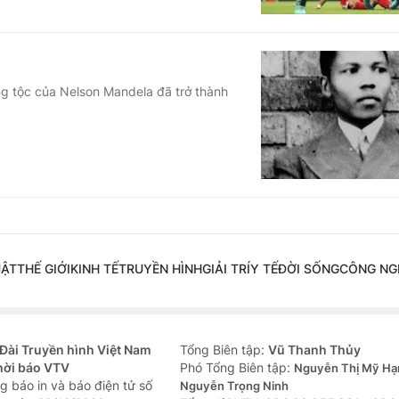
g tộc của Nelson Mandela đã trở thành
UẬT
THẾ GIỚI
KINH TẾ
TRUYỀN HÌNH
GIẢI TRÍ
Y TẾ
ĐỜI SỐNG
CÔNG NG
Đài Truyền hình Việt Nam
Tổng Biên tập:
Vũ Thanh Thủy
hời báo VTV
Phó Tổng Biên tập:
Nguyễn Thị Mỹ Hạ
g báo in và báo điện tử số
Nguyễn Trọng Ninh