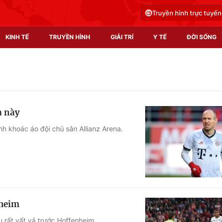
Truyền hình trực tuyến
KINH TẾ
TRUYỀN HÌNH
GIẢI TRÍ
Y TẾ
ĐỜI SỐNG
Pháp luật
Y tế
Truyền hình
Multimedia
a này
Phim VTV
Video
nh khoác áo đội chủ sân Allianz Arena.
Hậu trường
Shorts video
Nhân vật
Podcast
Khán giả
EMagazine
Giải sao mai
Photo
heim
Infographic
rất vất vả trước Hoffenheim.