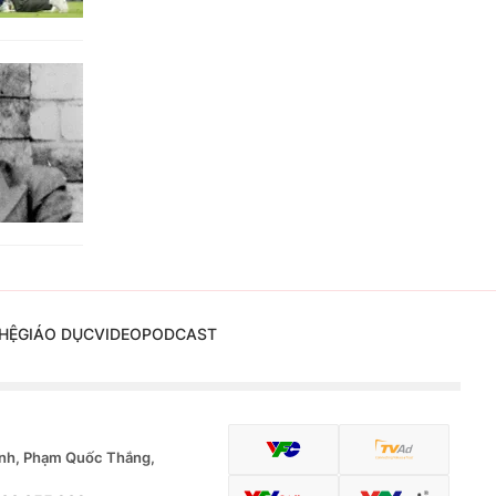
HỆ
GIÁO DỤC
VIDEO
PODCAST
nh, Phạm Quốc Thắng,