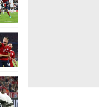
Liên hệ toà soạn
hệ tương lai