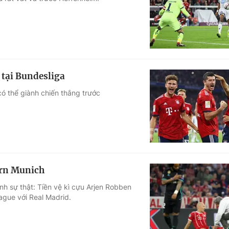
Góc ảnh
Giáo dục
Công nghệ
Tuyển sinh
Hitech Công ng
 tại Bundesliga
Học trực tuyến
Sản phẩm
ó thể giành chiến thắng trước
g
Thị trường
Tư vấn
ern Munich
h sự thật: Tiền vệ kì cựu Arjen Robben
ague với Real Madrid.