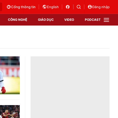
Cổng thông tin
English
Đăng nhập
CÔNG NGHỆ
GIÁO DỤC
VIDEO
PODCAST
VTV Money
VTV Thể thao
VTV Sức khoẻ
Bất động sản
Thị trường 24h
Tấm lòng Việt
Vươn mình bằng AI
VTV4
VTV8
VTV9
Lịch phát sóng
Giao lưu trực tuyến
Sự kiện