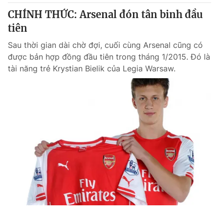
Giao lưu trực tuyến
Sản phẩm
CHÍNH THỨC: Arsenal đón tân binh đầu
tiên
Lịch phát sóng
Thị trường
Sau thời gian dài chờ đợi, cuối cùng Arsenal cũng có
Tư vấn
được bản hợp đồng đầu tiên trong tháng 1/2015. Đó là
Chuyên mục khác
tài năng trẻ Krystian Bielik của Legia Warsaw.
Emagazine
Podcast
Photo
Infographic
Video
Shorts video
VTV Money
VTV Thể thao
VTV Sức khoẻ
Bất động sản