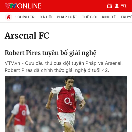
CHÍNH TRỊ
XÃ HỘI
PHÁP LUẬT
THẾ GIỚI
KINH TẾ
TRUYỀ
Arsenal FC
Chuyên mục
Robert Pires tuyên bố giải nghệ
Chính trị
VTV.vn - Cựu cầu thủ của đội tuyển Pháp và Arsenal,
Robert Pires đã chính thức giải nghệ ở tuổi 42.
Xã hội
Pháp luật
Y tế
Thế giới