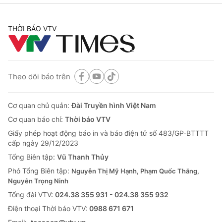
Thị trường 24h
Tấm lòng Việt
THỜI BÁO VTV
VTV4
Vươn mình bằng AI
VTV9
VTV8
Theo dõi báo trên
Liên hệ tòa soạn
English
Cơ quan chủ quản:
Đài Truyền hình Việt Nam
Cơ quan báo chí:
Thời báo VTV
Giấy phép hoạt động báo in và báo điện tử số 483/GP-BTTTT
cấp ngày 29/12/2023
THỜI BÁO VTV
Tổng Biên tập:
Vũ Thanh Thủy
Phó Tổng Biên tập:
Nguyễn Thị Mỹ Hạnh, Phạm Quốc Thắng,
Nguyễn Trọng Ninh
Theo dõi báo trên
Tổng đài VTV:
024.38 355 931 - 024.38 355 932
Ðiện thoại Thời báo VTV:
0988 671 671
Cơ quan chủ quản:
Đài Truyền hình Việt Nam