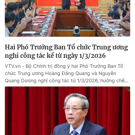
Tin tức
Kinh tế
Thế giới đó đây
Tài chính
Dữ liệu và đời sống
Câu chuyện quốc tế
Thị trường
Hai Phó Trưởng Ban Tổ chức Trung ương
Truyền hình
Góc doanh nghiệp
nghỉ công tác kể từ ngày 1/3/2026
Phim VTV
Giải trí
VTV.vn - Bộ Chính trị đồng ý hai Phó Trưởng Ban Tổ
Hậu trường
chức Trung ương Hoàng Đăng Quang và Nguyễn
Điện ảnh
Quang Dương nghỉ công tác từ 1/3/2026, hưởng chế...
Đời sống
Nhân vật
Âm nhạc
Du lịch
Khán giả
Giáo dục
Sao
Làm đẹp
Giải sao mai
Tuyển sinh
Công nghệ
Chất lượng cuộc sống
Học trực tuyến
Hitech Công nghệ tương lai