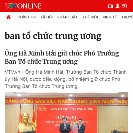
CHÍNH TRỊ
XÃ HỘI
PHÁP LUẬT
THẾ GIỚI
KINH TẾ
TRUYỀ
ban tổ chức trung ương
Chuyên mục
Ông Hà Minh Hải giữ chức Phó Trưởng
Chính trị
Ban Tổ chức Trung ương
VTV.vn - Ông Hà Minh Hải, Trưởng Ban Tổ chức Thành
Xã hội
ủy Hà Nội, được điều động, bổ nhiệm giữ chức Phó
Trưởng Ban Tổ chức Trung ương.
Pháp luật
Y tế
Thế giới