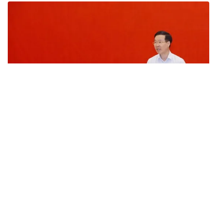
Tin mới
Video
Live
Emagazine
Trang chủ
Sẽ giao bổ sung biên chế giáo viên nhưng
không phải muốn bao nhiêu cũng được
VTV.vn - Từ nay đến cuối năm, ngành Nội vụ sẽ tham
mưu cho Chính phủ và các bộ hoàn thành việc sắp
xếp các tổ chức bên trong của các bộ, cơ quan...