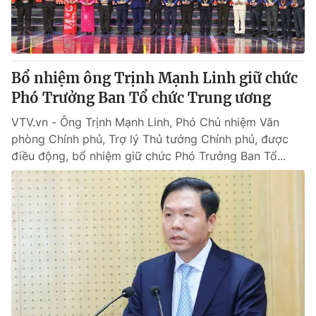
Thị trường 24h
Tấm lòng Việt
VTV4
Vươn mình bằng AI
Bổ nhiệm ông Trịnh Mạnh Linh giữ chức
VTV9
VTV8
Phó Trưởng Ban Tổ chức Trung ương
VTV.vn - Ông Trịnh Mạnh Linh, Phó Chủ nhiệm Văn
Liên hệ tòa soạn
English
phòng Chính phủ, Trợ lý Thủ tướng Chính phủ, được
điều động, bổ nhiệm giữ chức Phó Trưởng Ban Tổ...
THỜI BÁO VTV
Theo dõi báo trên
Cơ quan chủ quản:
Đài Truyền hình Việt Nam
Cơ quan báo chí:
Thời báo VTV