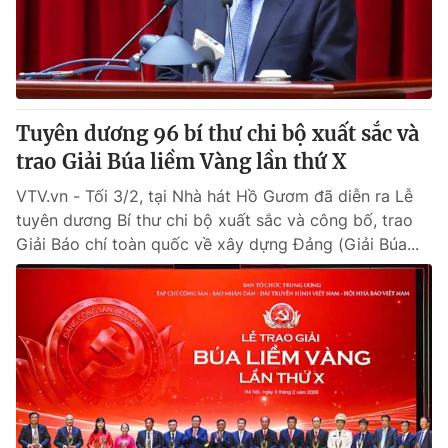
Giao lưu trực tuyến
Sản phẩm
Lịch phát sóng
Thị trường
Tư vấn
Tuyên dương 96 bí thư chi bộ xuất sắc và
Chuyên mục khác
trao Giải Búa liềm Vàng lần thứ X
Emagazine
Podcast
VTV.vn - Tối 3/2, tại Nhà hát Hồ Gươm đã diễn ra Lễ
tuyên dương Bí thư chi bộ xuất sắc và công bố, trao
Photo
Infographic
Giải Báo chí toàn quốc về xây dựng Đảng (Giải Búa...
Video
Shorts video
VTV Money
VTV Thể thao
VTV Sức khoẻ
Bất động sản