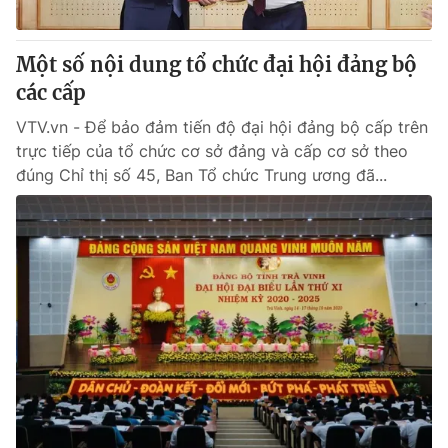
® Cấm sao chép dưới mọi hình thức nếu không có sự chấp
Một số nội dung tổ chức đại hội đảng bộ
thuận bằng văn bản. Ghi rõ nguồn VTV.vn khi phát hành lại
các cấp
thông tin từ website này.
VTV.vn - Để bảo đảm tiến độ đại hội đảng bộ cấp trên
trực tiếp của tổ chức cơ sở đảng và cấp cơ sở theo
đúng Chỉ thị số 45, Ban Tổ chức Trung ương đã...