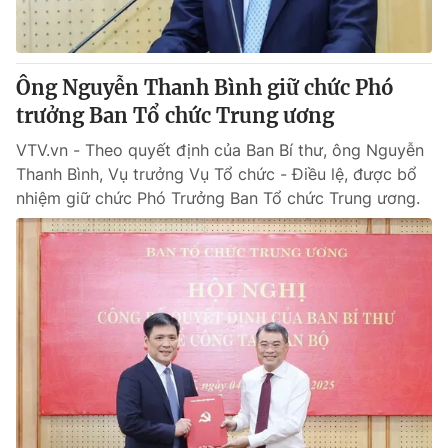
Giấy phép hoạt động báo in và báo điện tử số 483/GP-BTTTT
cấp ngày 29/12/2023
Tổng Biên tập:
Vũ Thanh Thủy
Ông Nguyễn Thanh Bình giữ chức Phó
Phó Tổng Biên tập:
Nguyễn Thị Mỹ Hạnh, Phạm Quốc Thắng,
trưởng Ban Tổ chức Trung ương
Nguyễn Trọng Ninh
Tổng đài VTV:
024.38 355 931 - 024.38 355 932
VTV.vn - Theo quyết định của Ban Bí thư, ông Nguyễn
Ðiện thoại Thời báo VTV:
024.66 897 897
Thanh Bình, Vụ trưởng Vụ Tổ chức - Điều lệ, được bổ
Email:
toasoan@vtv.vn
nhiệm giữ chức Phó Trưởng Ban Tổ chức Trung ương.
Liên hệ quảng cáo:
024-7300.7108