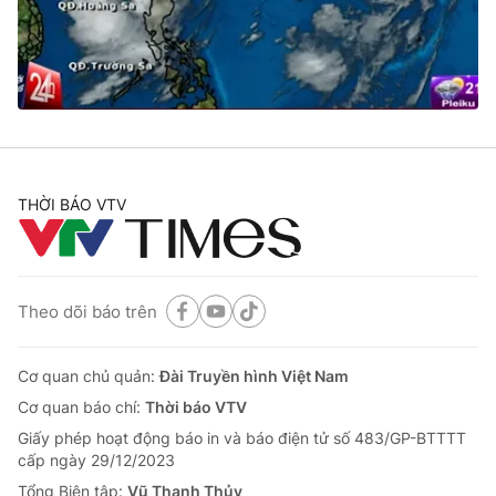
Giao lưu trực tuyến
Sản phẩm
Lịch phát sóng
Thị trường
Tư vấn
Chuyên mục khác
Emagazine
Podcast
THỜI BÁO VTV
Photo
Infographic
Theo dõi báo trên
Video
Shorts video
Cơ quan chủ quản:
Đài Truyền hình Việt Nam
VTV Money
VTV Thể thao
Cơ quan báo chí:
Thời báo VTV
Giấy phép hoạt động báo in và báo điện tử số 483/GP-BTTTT
VTV Sức khoẻ
Bất động sản
cấp ngày 29/12/2023
Tổng Biên tập:
Vũ Thanh Thủy