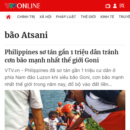
CHÍNH TRỊ
XÃ HỘI
PHÁP LUẬT
THẾ GIỚI
KINH TẾ
TRUYỀ
bão Atsani
Chuyên mục
Philippines sơ tán gần 1 triệu dân tránh
Chính trị
cơn bão mạnh nhất thế giới Goni
VTV.vn - Philippines đã sơ tán gần 1 triệu cư dân ở
Xã hội
phía Nam đảo Luzon khi siêu bão Goni, cơn bão mạnh
nhất thế giới trong năm nay, đổ bộ vào đất liền...
Pháp luật
Y tế
Thế giới