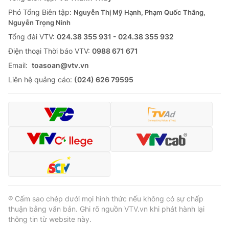
Thị trường 24h
Tấm lòng Việt
Phó Tổng Biên tập:
Nguyễn Thị Mỹ Hạnh, Phạm Quốc Thắng,
Nguyễn Trọng Ninh
VTV4
Vươn mình bằng AI
Tổng đài VTV:
024.38 355 931 - 024.38 355 932
Ðiện thoại Thời báo VTV:
0988 671 671
VTV9
VTV8
Email:
toasoan@vtv.vn
Liên hệ quảng cáo:
(024) 626 79595
Liên hệ tòa soạn
English
THỜI BÁO VTV
Theo dõi báo trên
® Cấm sao chép dưới mọi hình thức nếu không có sự chấp
thuận bằng văn bản. Ghi rõ nguồn VTV.vn khi phát hành lại
thông tin từ website này.
Cơ quan chủ quản:
Đài Truyền hình Việt Nam