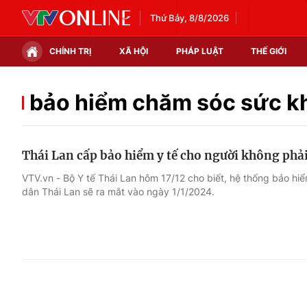
Thứ Bảy, 8/8/2026
CHÍNH TRỊ
XÃ HỘI
PHÁP LUẬT
THẾ GIỚI
Chính trị
Xã hội
bảo hiểm chăm sóc sức k
Thế giới
Kinh tế
Thái Lan cấp bảo hiểm y tế cho người không phả
Tin tức
Tài chính
VTV.vn - Bộ Y tế Thái Lan hôm 17/12 cho biết, hệ thống bảo hi
dân Thái Lan sẽ ra mắt vào ngày 1/1/2024.
Thế giới đó đây
Thị trường
Câu chuyện quốc tế
Góc doanh nghiệp
Dữ liệu và đời sống