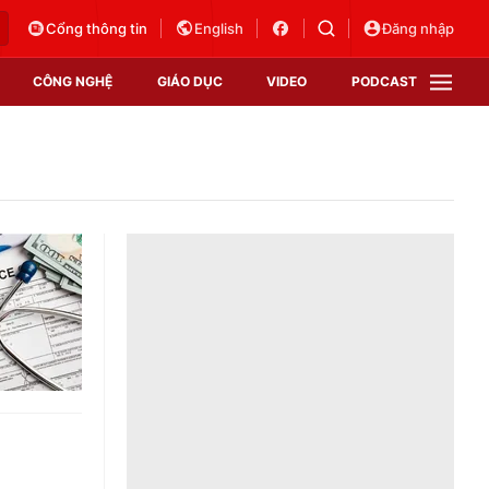
Cổng thông tin
English
Đăng nhập
CÔNG NGHỆ
GIÁO DỤC
VIDEO
PODCAST
VTV Money
VTV Thể thao
VTV Sức khoẻ
Bất động sản
Thị trường 24h
Tấm lòng Việt
Vươn mình bằng AI
VTV4
VTV8
VTV9
Lịch phát sóng
Giao lưu trực tuyến
Sự kiện