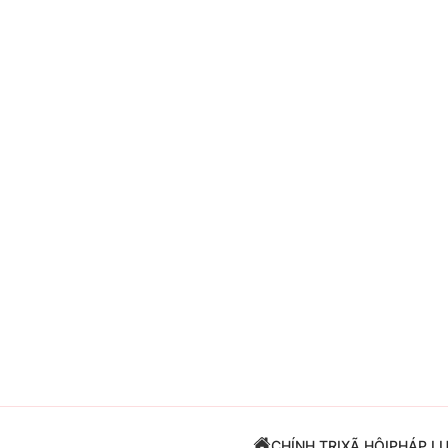
Giải trí
Đời sống
Điện ảnh
Du lịch
Âm nhạc
Làm đẹp
Sao
Chất lượng cuộc sốn
CHÍNH TRỊ
XÃ HỘI
PHÁP L