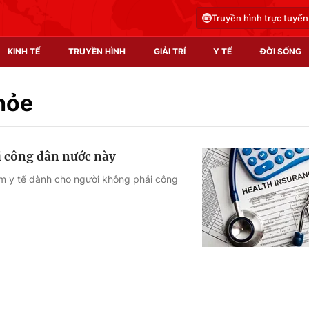
Truyền hình trực tuyến
KINH TẾ
TRUYỀN HÌNH
GIẢI TRÍ
Y TẾ
ĐỜI SỐNG
Pháp luật
Y tế
hỏe
Truyền hình
Multimedia
i công dân nước này
Phim VTV
Video
ểm y tế dành cho người không phải công
Hậu trường
Shorts video
Nhân vật
Podcast
Khán giả
EMagazine
Giải sao mai
Photo
Infographic