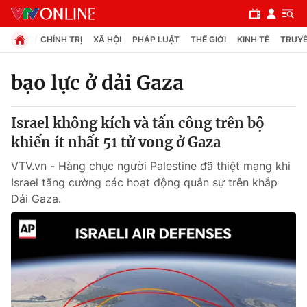
CHÍNH TRỊ
XÃ HỘI
PHÁP LUẬT
THẾ GIỚI
KINH TẾ
TRUYỀ
bạo lực ở dải Gaza
Chuyên mục
Israel không kích và tấn công trên bộ
Chính trị
khiến ít nhất 51 tử vong ở Gaza
VTV.vn - Hàng chục người Palestine đã thiệt mạng khi
Xã hội
Israel tăng cường các hoạt động quân sự trên khắp
Dải Gaza.
Pháp luật
Y tế
Thế giới