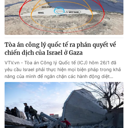
Tin tức
Kinh tế
Thế giới đó đây
Tài chính
Dữ liệu và đời sống
Câu chuyện quốc tế
Thị trường
Tòa án công lý quốc tế ra phán quyết về
Truyền hình
Góc doanh nghiệp
chiến dịch của Israel ở Gaza
Phim VTV
Giải trí
VTV.vn - Tòa án Công lý Quốc tế (ICJ) hôm 26/1 đã
Hậu trường
yêu cầu Israel phải thực hiện mọi biện pháp trong khả
Điện ảnh
năng của mình để ngăn chặn các hành động diệt...
Đời sống
Nhân vật
Âm nhạc
Du lịch
Khán giả
Giáo dục
Sao
Làm đẹp
Giải sao mai
Tuyển sinh
Công nghệ
Chất lượng cuộc sống
Học trực tuyến
Hitech Công nghệ tương lai