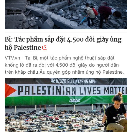
Giao lưu trực tuyến
Sản phẩm
Lịch phát sóng
Thị trường
Tư vấn
Bỉ: Tác phẩm sắp đặt 4.500 đôi giày ủng
Chuyên mục khác
hộ Palestine
Emagazine
Podcast
VTV.vn - Tại Bỉ, một tác phẩm nghệ thuật sắp đặt
khổng lồ đã ra đời với 4.500 đôi giày do người dân
Photo
Infographic
trên khắp châu Âu quyên góp nhằm ủng hộ Palestine.
Video
Shorts video
VTV Money
VTV Thể thao
VTV Sức khoẻ
Bất động sản