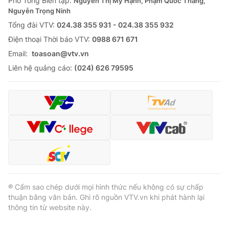
Phó Tổng Biên tập:
Nguyễn Thị Mỹ Hạnh, Phạm Quốc Thắng,
Nguyễn Trọng Ninh
Cơ quan báo chí:
Thời báo VTV
Tổng đài VTV:
024.38 355 931 - 024.38 355 932
Giấy phép hoạt động báo in và báo điện tử số 483/GP-BTTTT
cấp ngày 29/12/2023
Ðiện thoại Thời báo VTV:
0988 671 671
Tổng Biên tập:
Vũ Thanh Thủy
Email:
toasoan@vtv.vn
Phó Tổng Biên tập:
Nguyễn Thị Mỹ Hạnh, Phạm Quốc Thắng,
Liên hệ quảng cáo:
(024) 626 79595
Nguyễn Trọng Ninh
Tổng đài VTV:
024.38 355 931 - 024.38 355 932
Ðiện thoại Thời báo VTV:
024.66 897 897
Email:
toasoan@vtv.vn
Liên hệ quảng cáo:
024-7300.7108
® Cấm sao chép dưới mọi hình thức nếu không có sự chấp
thuận bằng văn bản. Ghi rõ nguồn VTV.vn khi phát hành lại
thông tin từ website này.