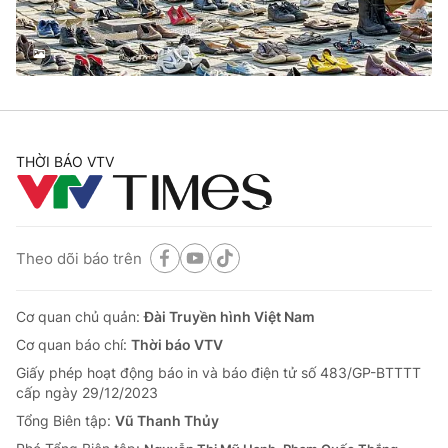
Thị trường 24h
Tấm lòng Việt
VTV4
Vươn mình bằng AI
VTV9
VTV8
THỜI BÁO VTV
Liên hệ tòa soạn
English
Theo dõi báo trên
THỜI BÁO VTV
Cơ quan chủ quản:
Đài Truyền hình Việt Nam
Cơ quan báo chí:
Thời báo VTV
Giấy phép hoạt động báo in và báo điện tử số 483/GP-BTTTT
Theo dõi báo trên
cấp ngày 29/12/2023
Tổng Biên tập:
Vũ Thanh Thủy
Cơ quan chủ quản:
Đài Truyền hình Việt Nam