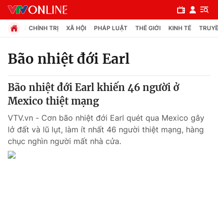
CHÍNH TRỊ
XÃ HỘI
PHÁP LUẬT
THẾ GIỚI
KINH TẾ
TRUYỀ
Bão nhiệt đới Earl
Chuyên mục
Bão nhiệt đới Earl khiến 46 người ở
Chính trị
Mexico thiệt mạng
VTV.vn - Cơn bão nhiệt đới Earl quét qua Mexico gây
Xã hội
lở đất và lũ lụt, làm ít nhất 46 người thiệt mạng, hàng
chục nghìn người mất nhà cửa.
Pháp luật
Y tế
Thế giới