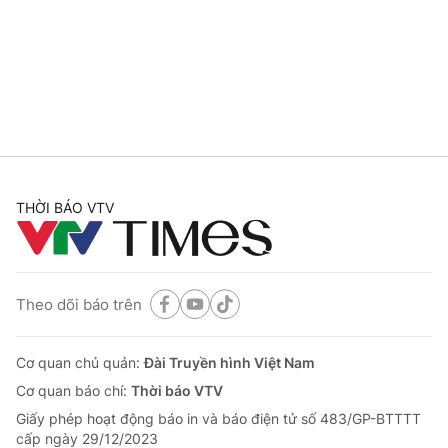
Tin tức
Kinh tế
Thế giới đó đây
Tài chính
Dữ liệu và đời sống
Câu chuyện quốc tế
Thị trường
Truyền hình
Góc doanh nghiệp
Phim VTV
THỜI BÁO VTV
Giải trí
Hậu trường
Điện ảnh
Đời sống
Nhân vật
Âm nhạc
Theo dõi báo trên
Du lịch
Khán giả
Giáo dục
Sao
Làm đẹp
Giải sao mai
Cơ quan chủ quản:
Đài Truyền hình Việt Nam
Tuyển sinh
Công nghệ
Cơ quan báo chí:
Thời báo VTV
Chất lượng cuộc sống
Học trực tuyến
Giấy phép hoạt động báo in và báo điện tử số 483/GP-BTTTT
Hitech Công nghệ tương lai
cấp ngày 29/12/2023