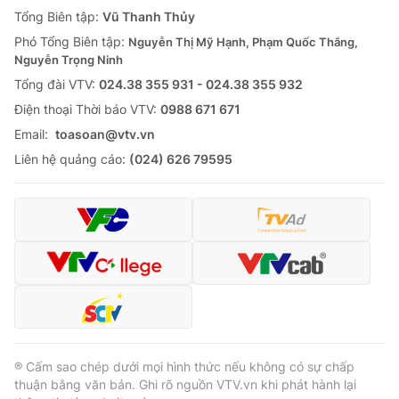
Giao lưu trực tuyến
Tổng Biên tập:
Vũ Thanh Thủy
Sản phẩm
Phó Tổng Biên tập:
Nguyễn Thị Mỹ Hạnh, Phạm Quốc Thắng,
Lịch phát sóng
Thị trường
Nguyễn Trọng Ninh
Tổng đài VTV:
024.38 355 931 - 024.38 355 932
Tư vấn
Ðiện thoại Thời báo VTV:
0988 671 671
Chuyên mục khác
Email:
toasoan@vtv.vn
Emagazine
Podcast
Liên hệ quảng cáo:
(024) 626 79595
Photo
Infographic
Video
Shorts video
VTV Money
VTV Thể thao
VTV Sức khoẻ
Bất động sản
® Cấm sao chép dưới mọi hình thức nếu không có sự chấp
thuận bằng văn bản. Ghi rõ nguồn VTV.vn khi phát hành lại