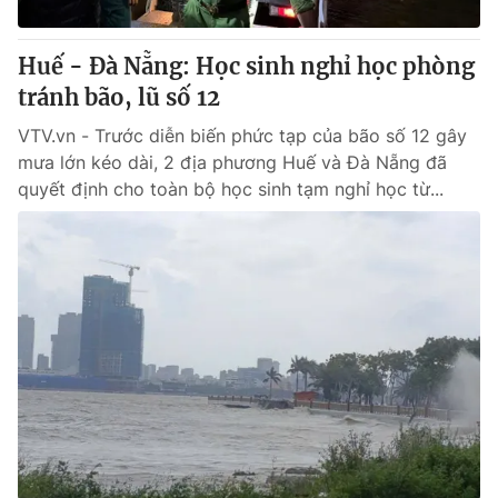
Giấy phép hoạt động báo in và báo điện tử số 483/GP-BTTTT
cấp ngày 29/12/2023
Huế - Đà Nẵng: Học sinh nghỉ học phòng
Tổng Biên tập:
Vũ Thanh Thủy
tránh bão, lũ số 12
Phó Tổng Biên tập:
Nguyễn Thị Mỹ Hạnh, Phạm Quốc Thắng,
Nguyễn Trọng Ninh
VTV.vn - Trước diễn biến phức tạp của bão số 12 gây
Tổng đài VTV:
024.38 355 931 - 024.38 355 932
mưa lớn kéo dài, 2 địa phương Huế và Đà Nẵng đã
Ðiện thoại Thời báo VTV:
024.66 897 897
quyết định cho toàn bộ học sinh tạm nghỉ học từ...
Email:
toasoan@vtv.vn
Liên hệ quảng cáo:
024-7300.7108