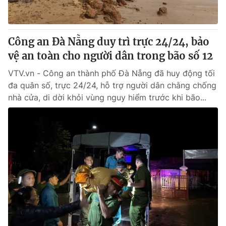
Thị trường 24h
Tấm lòng Việt
VTV4
Vươn mình bằng AI
Công an Đà Nẵng duy trì trực 24/24, bảo
vệ an toàn cho người dân trong bão số 12
VTV9
VTV8
VTV.vn - Công an thành phố Đà Nẵng đã huy động tối
đa quân số, trực 24/24, hỗ trợ người dân chằng chống
Liên hệ tòa soạn
English
nhà cửa, di dời khỏi vùng nguy hiểm trước khi bão...
THỜI BÁO VTV
Theo dõi báo trên
Cơ quan chủ quản:
Đài Truyền hình Việt Nam
Cơ quan báo chí:
Thời báo VTV