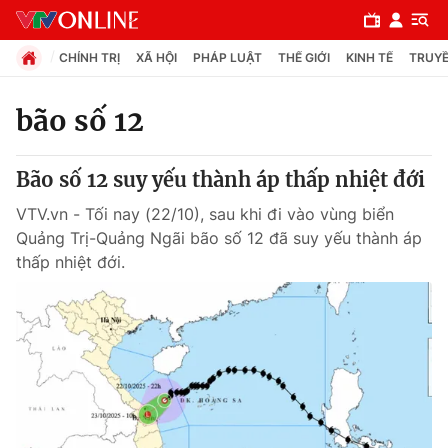
CHÍNH TRỊ
XÃ HỘI
PHÁP LUẬT
THẾ GIỚI
KINH TẾ
TRUYỀ
bão số 12
Chuyên mục
Bão số 12 suy yếu thành áp thấp nhiệt đới
Chính trị
VTV.vn - Tối nay (22/10), sau khi đi vào vùng biển
Quảng Trị-Quảng Ngãi bão số 12 đã suy yếu thành áp
Xã hội
thấp nhiệt đới.
Pháp luật
Y tế
Thế giới