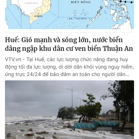
Tin tức
Kinh tế
Thế giới đó đây
Tài chính
Dữ liệu và đời sống
Câu chuyện quốc tế
Thị trường
Huế: Gió mạnh và sóng lớn, nước biển
dâng ngập khu dân cư ven biển Thuận An
Truyền hình
Góc doanh nghiệp
VTV.vn - Tại Huế, các lực lượng chức năng đang huy
Phim VTV
Giải trí
động tối đa lực lượng, di dời dân khỏi vùng nguy hiểm,
Hậu trường
ứng trực 24/24 để bảo đảm an toàn cho người dân...
Điện ảnh
Đời sống
Nhân vật
Âm nhạc
Du lịch
Khán giả
Giáo dục
Sao
Làm đẹp
Giải sao mai
Tuyển sinh
Công nghệ
Chất lượng cuộc sống
Học trực tuyến
Hitech Công nghệ tương lai