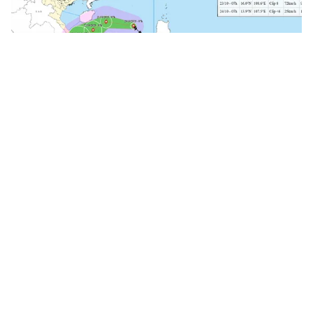
Tin mới
Video
Live
Emagazine
Trang chủ
Bão số 12 giật cấp 11, cách đặc khu Hoàng
Sa khoảng 540 km
VTV.vn - Sáng sớm 20/10, bão số 12 cách đặc khu
Hoàng Sa khoảng 540 km về phía Đông Đông Bắc.
Sức gió mạnh nhất vùng gần tâm bão mạnh cấp 9...