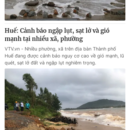
Giao lưu trực tuyến
Sản phẩm
Lịch phát sóng
Thị trường
Tư vấn
Huế: Cảnh báo ngập lụt, sạt lở và gió
mạnh tại nhiều xã, phường
Chuyên mục khác
Emagazine
VTV.vn - Nhiều phường, xã trên địa bàn Thành phố
Podcast
Huế đang được cảnh báo nguy cơ cao về gió mạnh, lũ
quét, sạt lở đất và ngập lụt nghiêm trọng.
Photo
Infographic
Video
Shorts video
VTV Money
VTV Thể thao
VTV Sức khoẻ
Bất động sản