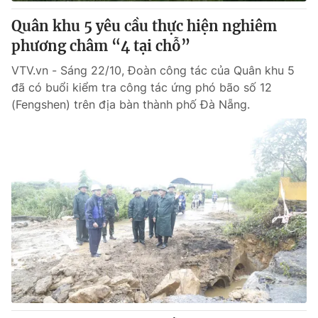
Quân khu 5 yêu cầu thực hiện nghiêm
® Cấm sao chép dưới mọi hình thức nếu không có sự chấp
phương châm “4 tại chỗ”
thuận bằng văn bản. Ghi rõ nguồn VTV.vn khi phát hành lại
thông tin từ website này.
VTV.vn - Sáng 22/10, Đoàn công tác của Quân khu 5
đã có buổi kiểm tra công tác ứng phó bão số 12
(Fengshen) trên địa bàn thành phố Đà Nẵng.