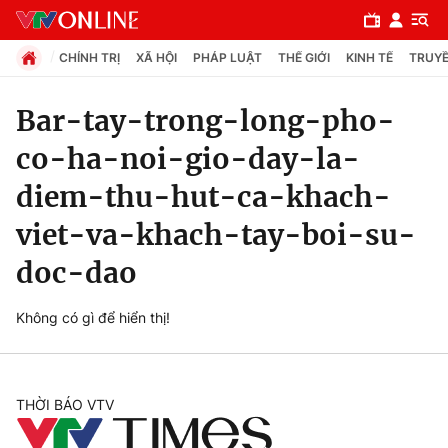
CHÍNH TRỊ
XÃ HỘI
PHÁP LUẬT
THẾ GIỚI
KINH TẾ
TRUYỀ
Bar-tay-trong-long-pho-
co-ha-noi-gio-day-la-
Chuyên mục
diem-thu-hut-ca-khach-
Chính trị
viet-va-khach-tay-boi-su-
Xã hội
doc-dao
Pháp luật
Không có gì để hiển thị!
Y tế
THỜI BÁO VTV
Thế giới