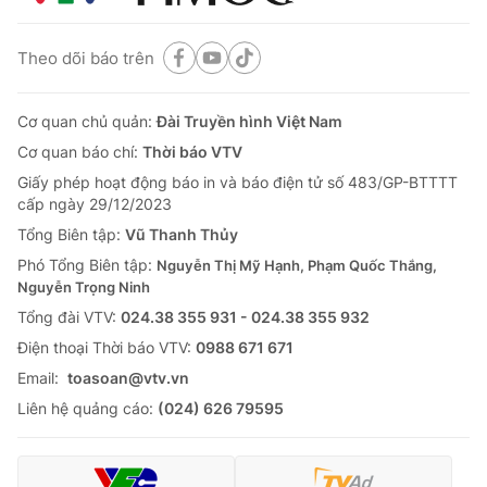
Tin tức
Kinh tế
Theo dõi báo trên
Thế giới đó đây
Tài chính
Dữ liệu và đời sống
Câu chuyện quốc tế
Cơ quan chủ quản:
Đài Truyền hình Việt Nam
Thị trường
Cơ quan báo chí:
Thời báo VTV
Truyền hình
Góc doanh nghiệp
Giấy phép hoạt động báo in và báo điện tử số 483/GP-BTTTT
cấp ngày 29/12/2023
Phim VTV
Giải trí
Tổng Biên tập:
Vũ Thanh Thủy
Hậu trường
Phó Tổng Biên tập:
Nguyễn Thị Mỹ Hạnh, Phạm Quốc Thắng,
Điện ảnh
Nguyễn Trọng Ninh
Đời sống
Nhân vật
Tổng đài VTV:
024.38 355 931 - 024.38 355 932
Âm nhạc
Du lịch
Khán giả
Ðiện thoại Thời báo VTV:
0988 671 671
Giáo dục
Sao
Email:
toasoan@vtv.vn
Làm đẹp
Giải sao mai
Tuyển sinh
Liên hệ quảng cáo:
(024) 626 79595
Công nghệ
Chất lượng cuộc sống
Học trực tuyến
Hitech Công nghệ tương lai