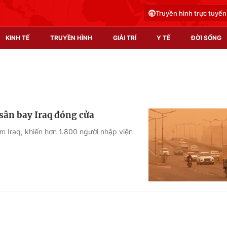
Truyền hình trực tuyến
KINH TẾ
TRUYỀN HÌNH
GIẢI TRÍ
Y TẾ
ĐỜI SỐNG
Pháp luật
Y tế
Truyền hình
Multimedia
 sân bay Iraq đóng cửa
Phim VTV
Video
m Iraq, khiến hơn 1.800 người nhập viện
Hậu trường
Shorts video
Nhân vật
Podcast
Khán giả
EMagazine
Giải sao mai
Photo
Infographic