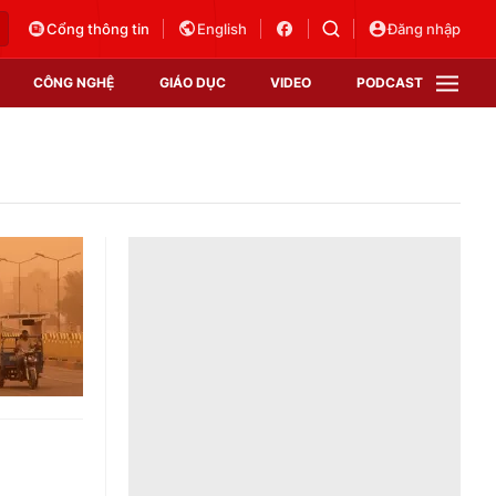
Cổng thông tin
English
Đăng nhập
CÔNG NGHỆ
GIÁO DỤC
VIDEO
PODCAST
VTV Money
VTV Thể thao
VTV Sức khoẻ
Bất động sản
Thị trường 24h
Tấm lòng Việt
Vươn mình bằng AI
VTV4
VTV8
VTV9
Lịch phát sóng
Giao lưu trực tuyến
Sự kiện