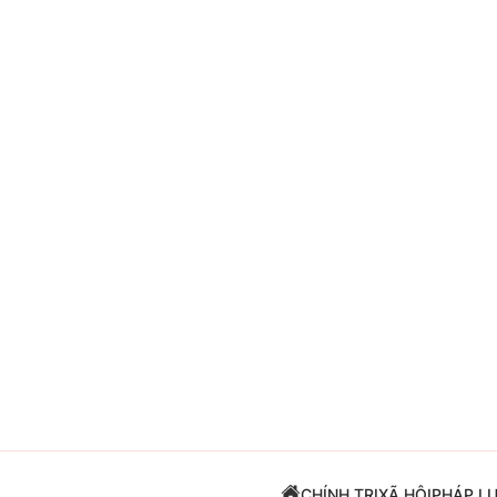
Giải trí
Đời sống
Điện ảnh
Du lịch
Âm nhạc
Làm đẹp
Sao
Chất lượng cuộc sốn
CHÍNH TRỊ
XÃ HỘI
PHÁP L