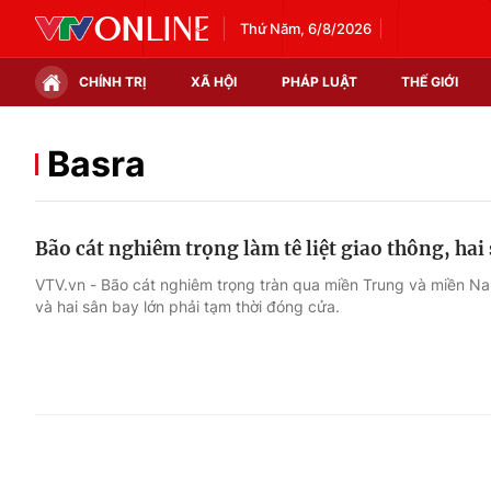
Thứ Năm, 6/8/2026
CHÍNH TRỊ
XÃ HỘI
PHÁP LUẬT
THẾ GIỚI
Chính trị
Xã hội
Basra
Thế giới
Kinh tế
Bão cát nghiêm trọng làm tê liệt giao thông, hai
Tin tức
Tài chính
VTV.vn - Bão cát nghiêm trọng tràn qua miền Trung và miền Na
và hai sân bay lớn phải tạm thời đóng cửa.
Thế giới đó đây
Thị trường
Câu chuyện quốc tế
Góc doanh nghiệp
Dữ liệu và đời sống