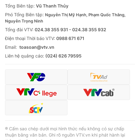
Giao lưu trực tuyến
Tổng Biên tập:
Vũ Thanh Thủy
Sản phẩm
Phó Tổng Biên tập:
Nguyễn Thị Mỹ Hạnh, Phạm Quốc Thắng,
Lịch phát sóng
Thị trường
Nguyễn Trọng Ninh
Tổng đài VTV:
024.38 355 931 - 024.38 355 932
Tư vấn
Ðiện thoại Thời báo VTV:
0988 671 671
Chuyên mục khác
Email:
toasoan@vtv.vn
Emagazine
Podcast
Liên hệ quảng cáo:
(024) 626 79595
Photo
Infographic
Video
Shorts video
VTV Money
VTV Thể thao
VTV Sức khoẻ
Bất động sản
® Cấm sao chép dưới mọi hình thức nếu không có sự chấp
thuận bằng văn bản. Ghi rõ nguồn VTV.vn khi phát hành lại