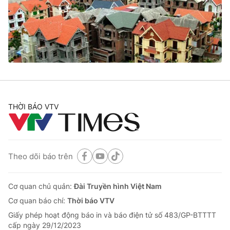
Tin tức
Kinh tế
Thế giới đó đây
Tài chính
Dữ liệu và đời sống
Câu chuyện quốc tế
Thị trường
Truyền hình
Góc doanh nghiệp
Phim VTV
THỜI BÁO VTV
Giải trí
Hậu trường
Điện ảnh
Đời sống
Nhân vật
Âm nhạc
Theo dõi báo trên
Du lịch
Khán giả
Giáo dục
Sao
Làm đẹp
Giải sao mai
Cơ quan chủ quản:
Đài Truyền hình Việt Nam
Tuyển sinh
Công nghệ
Cơ quan báo chí:
Thời báo VTV
Chất lượng cuộc sống
Học trực tuyến
Giấy phép hoạt động báo in và báo điện tử số 483/GP-BTTTT
Hitech Công nghệ tương lai
cấp ngày 29/12/2023