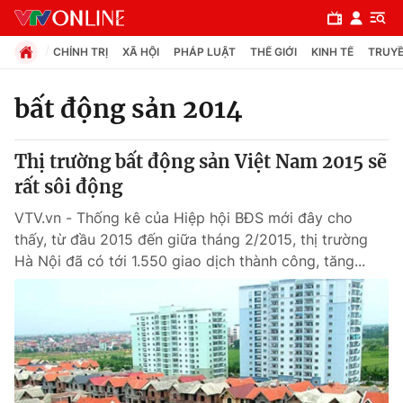
CHÍNH TRỊ
XÃ HỘI
PHÁP LUẬT
THẾ GIỚI
KINH TẾ
TRUYỀ
bất động sản 2014
Chuyên mục
Thị trường bất động sản Việt Nam 2015 sẽ
Chính trị
rất sôi động
VTV.vn - Thống kê của Hiệp hội BĐS mới đây cho
Xã hội
thấy, từ đầu 2015 đến giữa tháng 2/2015, thị trường
Hà Nội đã có tới 1.550 giao dịch thành công, tăng...
Pháp luật
Y tế
Thế giới