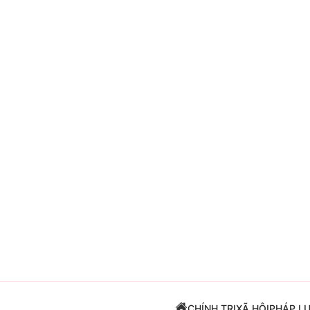
Giải trí
Đời sống
Điện ảnh
Du lịch
Âm nhạc
Làm đẹp
Sao
Chất lượng cuộc sốn
CHÍNH TRỊ
XÃ HỘI
PHÁP L