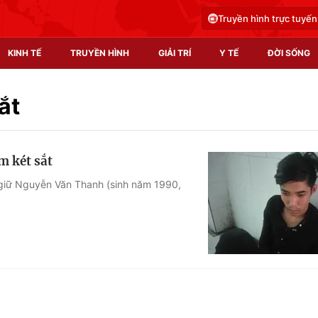
Truyền hình trực tuyến
KINH TẾ
TRUYỀN HÌNH
GIẢI TRÍ
Y TẾ
ĐỜI SỐNG
Pháp luật
Y tế
ắt
Truyền hình
Multimedia
m két sắt
Phim VTV
Video
giữ Nguyễn Văn Thanh (sinh năm 1990,
Hậu trường
Shorts video
Nhân vật
Podcast
Khán giả
EMagazine
Giải sao mai
Photo
Infographic