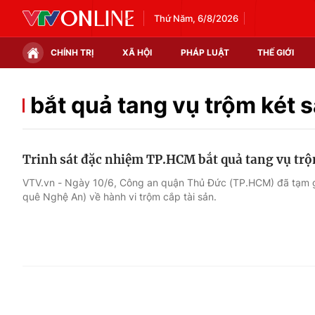
Thứ Năm, 6/8/2026
CHÍNH TRỊ
XÃ HỘI
PHÁP LUẬT
THẾ GIỚI
Chính trị
Xã hội
bắt quả tang vụ trộm két s
Thế giới
Kinh tế
Trinh sát đặc nhiệm TP.HCM bắt quả tang vụ trộ
Tin tức
Tài chính
VTV.vn - Ngày 10/6, Công an quận Thủ Đức (TP.HCM) đã tạm 
quê Nghệ An) về hành vi trộm cắp tài sản.
Thế giới đó đây
Thị trường
Câu chuyện quốc tế
Góc doanh nghiệp
Dữ liệu và đời sống