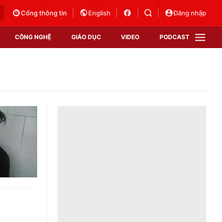
Cổng thông tin
English
Đăng nhập
CÔNG NGHỆ
GIÁO DỤC
VIDEO
PODCAST
VTV Money
VTV Thể thao
VTV Sức khoẻ
Bất động sản
Thị trường 24h
Tấm lòng Việt
Vươn mình bằng AI
VTV4
VTV8
VTV9
Lịch phát sóng
Giao lưu trực tuyến
Sự kiện