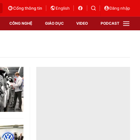
Cổng thông tin
English
Đăng nhập
CÔNG NGHỆ
GIÁO DỤC
VIDEO
PODCAST
VTV Money
VTV Thể thao
VTV Sức khoẻ
Bất động sản
Thị trường 24h
Tấm lòng Việt
Vươn mình bằng AI
VTV4
VTV8
VTV9
Lịch phát sóng
Giao lưu trực tuyến
Sự kiện