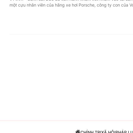
một cựu nhân viên của hãng xe hơi Porsche, công ty con của 
Giải trí
Đời sống
Điện ảnh
Du lịch
Âm nhạc
Làm đẹp
Sao
Chất lượng cuộc sốn
CHÍNH TRỊ
XÃ HỘI
PHÁP L