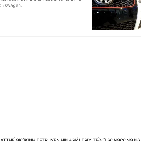
Volkswagen.
Góc ảnh
Giáo dục
Công nghệ
Tuyển sinh
Hitech Công ng
Học trực tuyến
Sản phẩm
g
Thị trường
Tư vấn
UẬT
THẾ GIỚI
KINH TẾ
TRUYỀN HÌNH
GIẢI TRÍ
Y TẾ
ĐỜI SỐNG
CÔNG NG