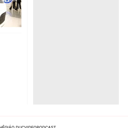
Liên hệ toà soạn
hệ tương lai
HỆ
GIÁO DỤC
VIDEO
PODCAST