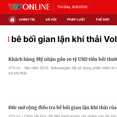
Thứ Bảy, 8/8/2026
CHÍNH TRỊ
XÃ HỘI
PHÁP LUẬT
THẾ GIỚI
Chính trị
Xã hội
bê bối gian lận khí thải 
Thế giới
Kinh tế
Khách hàng Mỹ nhận gần 10 tỷ USD tiền bồi thư
Tin tức
Tài chính
VTV.vn - Vào năm 2015, Volkswagen đã sử dụng phần mềm bí m
tra khí thải.
Thế giới đó đây
Thị trường
Câu chuyện quốc tế
Góc doanh nghiệp
Dữ liệu và đời sống
Đức mở rộng điều tra bê bối gian lận khí thải c
VTV.vn - Cảnh sát Đức đã tiến hành khám xét nhằm vào tài sản