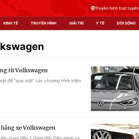
Truyền hình trực tuyến
KINH TẾ
TRUYỀN HÌNH
GIẢI TRÍ
Y TẾ
ĐỜI SỐNG
Pháp luật
Y tế
Volkswagen
Truyền hình
Multimedia
ờng từ Volkswagen
Phim VTV
Video
ật để "qua mặt" các chương trình kiểm
Hậu trường
Shorts video
Nhân vật
Podcast
Khán giả
EMagazine
Giải sao mai
Photo
ủa hãng xe Volkswagen
Infographic
 liên quan đến 2 Giám đốc Điều hành và