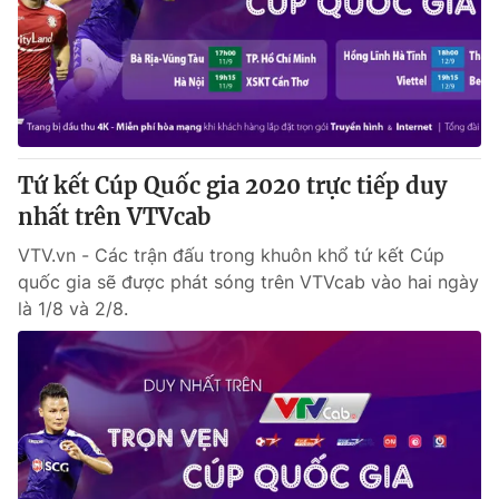
Thị trường 24h
Tấm lòng Việt
VTV4
Vươn mình bằng AI
VTV9
VTV8
Tứ kết Cúp Quốc gia 2020 trực tiếp duy
Liên hệ tòa soạn
English
nhất trên VTVcab
VTV.vn - Các trận đấu trong khuôn khổ tứ kết Cúp
quốc gia sẽ được phát sóng trên VTVcab vào hai ngày
là 1/8 và 2/8.
THỜI BÁO VTV
Theo dõi báo trên
Cơ quan chủ quản:
Đài Truyền hình Việt Nam
Cơ quan báo chí:
Thời báo VTV