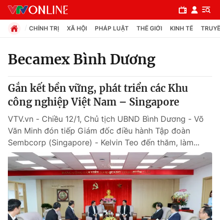
CHÍNH TRỊ
XÃ HỘI
PHÁP LUẬT
THẾ GIỚI
KINH TẾ
TRUYỀ
Becamex Bình Dương
Chuyên mục
Gắn kết bền vững, phát triển các Khu
Chính trị
công nghiệp Việt Nam – Singapore
VTV.vn - Chiều 12/1, Chủ tịch UBND Bình Dương - Võ
Xã hội
Văn Minh đón tiếp Giám đốc điều hành Tập đoàn
Sembcorp (Singapore) - Kelvin Teo đến thăm, làm...
Pháp luật
Y tế
Thế giới