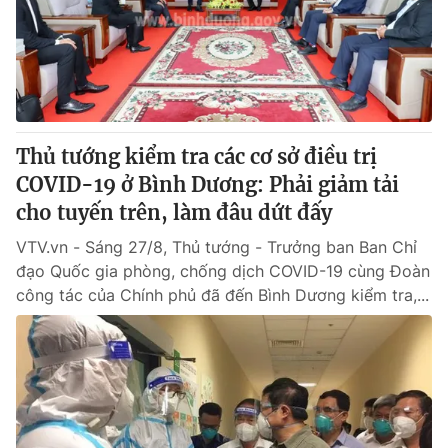
Tin tức
Kinh tế
Thế giới đó đây
Tài chính
Dữ liệu và đời sống
Câu chuyện quốc tế
Thị trường
Thủ tướng kiểm tra các cơ sở điều trị
Truyền hình
Góc doanh nghiệp
COVID-19 ở Bình Dương: Phải giảm tải
Phim VTV
cho tuyến trên, làm đâu dứt đấy
Giải trí
Hậu trường
VTV.vn - Sáng 27/8, Thủ tướng - Trưởng ban Ban Chỉ
Điện ảnh
đạo Quốc gia phòng, chống dịch COVID-19 cùng Đoàn
Đời sống
Nhân vật
công tác của Chính phủ đã đến Bình Dương kiểm tra,...
Âm nhạc
Du lịch
Khán giả
Giáo dục
Sao
Làm đẹp
Giải sao mai
Tuyển sinh
Công nghệ
Chất lượng cuộc sống
Học trực tuyến
Hitech Công nghệ tương lai