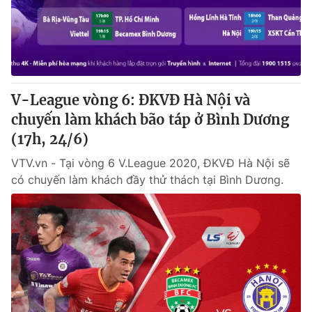
Giấy phép hoạt động báo in và báo điện tử số 483/GP-BTTTT
cấp ngày 29/12/2023
Tổng Biên tập:
Vũ Thanh Thủy
Phó Tổng Biên tập:
Nguyễn Thị Mỹ Hạnh, Phạm Quốc Thắng,
Nguyễn Trọng Ninh
Tổng đài VTV:
V-League vòng 6: ĐKVĐ Hà Nội và
024.38 355 931 - 024.38 355 932
Ðiện thoại Thời báo VTV:
chuyến làm khách bão táp ở Bình Dương
024.66 897 897
Email:
(17h, 24/6)
toasoan@vtv.vn
Liên hệ quảng cáo:
024-7300.7108
VTV.vn - Tại vòng 6 V.League 2020, ĐKVĐ Hà Nội sẽ
có chuyến làm khách đầy thử thách tại Bình Dương.