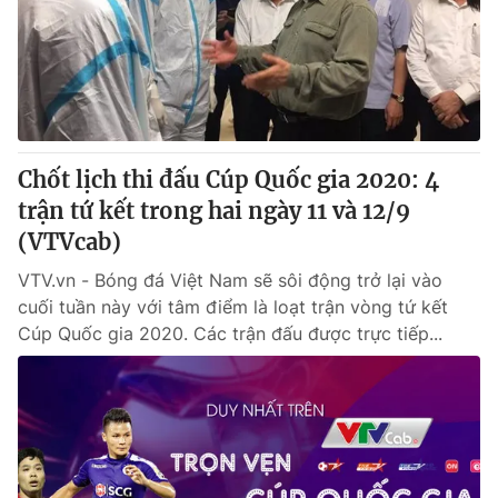
Giao lưu trực tuyến
Sản phẩm
Lịch phát sóng
Thị trường
Tư vấn
Chuyên mục khác
Chốt lịch thi đấu Cúp Quốc gia 2020: 4
Emagazine
Podcast
trận tứ kết trong hai ngày 11 và 12/9
(VTVcab)
Photo
Infographic
VTV.vn - Bóng đá Việt Nam sẽ sôi động trở lại vào
cuối tuần này với tâm điểm là loạt trận vòng tứ kết
Video
Shorts video
Cúp Quốc gia 2020. Các trận đấu được trực tiếp...
VTV Money
VTV Thể thao
VTV Sức khoẻ
Bất động sản