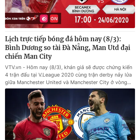
® Cấm sao chép dưới mọi hình thức nếu không có sự chấp
thuận bằng văn bản. Ghi rõ nguồn VTV.vn khi phát hành lại
thông tin từ website này.
Lịch trực tiếp bóng đá hôm nay (8/3):
Bình Dương so tài Đà Nẵng, Man Utd đại
chiến Man City
VTV.vn - Hôm nay (8/3), khán giả sẽ được chứng kiến
4 trận đấu tại V.League 2020 cùng trận derby nảy lửa
giữa Manchester United và Manchester City ở vòng...