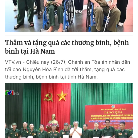
Thị trường 24h
Tấm lòng Việt
VTV4
Vươn mình bằng AI
VTV9
VTV8
Thăm và tặng quà các thương binh, bệnh
binh tại Hà Nam
Liên hệ tòa soạn
English
VTV.vn - Chiều nay (26/7), Chánh án Tòa án nhân dân
tối cao Nguyễn Hòa Bình đã tới thăm, tặng quà các
thương binh, bệnh binh tại tỉnh Hà Nam.
THỜI BÁO VTV
Theo dõi báo trên
Cơ quan chủ quản:
Đài Truyền hình Việt Nam