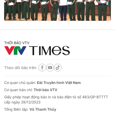
Cơ quan báo chí:
Thời báo VTV
Giấy phép hoạt động báo in và báo điện tử số 483/GP-BTTTT
cấp ngày 29/12/2023
Tổng Biên tập:
Vũ Thanh Thủy
Phó Tổng Biên tập:
Nguyễn Thị Mỹ Hạnh, Phạm Quốc Thắng,
Nguyễn Trọng Ninh
THỜI BÁO VTV
Tổng đài VTV:
024.38 355 931 - 024.38 355 932
Ðiện thoại Thời báo VTV:
024.66 897 897
Email:
toasoan@vtv.vn
Liên hệ quảng cáo:
024-7300.7108
Theo dõi báo trên
Cơ quan chủ quản:
Đài Truyền hình Việt Nam
Cơ quan báo chí:
Thời báo VTV
Giấy phép hoạt động báo in và báo điện tử số 483/GP-BTTTT
cấp ngày 29/12/2023
Tổng Biên tập:
Vũ Thanh Thủy