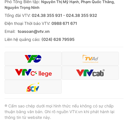
Phó Tổng Biên tập:
Nguyễn Thị Mỹ Hạnh, Phạm Quốc Thắng,
Nguyễn Trọng Ninh
Tổng đài VTV:
024.38 355 931 - 024.38 355 932
Ðiện thoại Thời báo VTV:
0988 671 671
® Cấm sao chép dưới mọi hình thức nếu không có sự chấp
Email:
toasoan@vtv.vn
thuận bằng văn bản. Ghi rõ nguồn VTV.vn khi phát hành lại
thông tin từ website này.
Liên hệ quảng cáo:
(024) 626 79595
® Cấm sao chép dưới mọi hình thức nếu không có sự chấp
thuận bằng văn bản. Ghi rõ nguồn VTV.vn khi phát hành lại
thông tin từ website này.