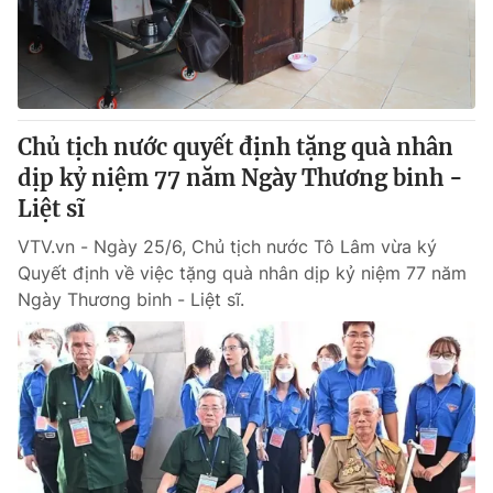
Giao lưu trực tuyến
Sản phẩm
Lịch phát sóng
Thị trường
Tư vấn
Chủ tịch nước quyết định tặng quà nhân
Chuyên mục khác
dịp kỷ niệm 77 năm Ngày Thương binh -
Emagazine
Podcast
Liệt sĩ
VTV.vn - Ngày 25/6, Chủ tịch nước Tô Lâm vừa ký
Photo
Infographic
Quyết định về việc tặng quà nhân dịp kỷ niệm 77 năm
Ngày Thương binh - Liệt sĩ.
Video
Shorts video
VTV Money
VTV Thể thao
VTV Sức khoẻ
Bất động sản