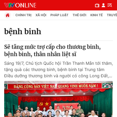
CHÍNH TRỊ
XÃ HỘI
PHÁP LUẬT
THẾ GIỚI
KINH TẾ
TRUYỀ
bệnh binh
Chuyên mục
Sẽ tăng mức trợ cấp cho thương binh,
Chính trị
bệnh binh, thân nhân liệt sĩ
Sáng 19/7, Chủ tịch Quốc hội Trần Thanh Mẫn tới thăm,
Xã hội
tặng quà các thương binh, bệnh binh tại Trung tâm
Điều dưỡng thương binh và người có công Long Đất,...
Pháp luật
Y tế
Thế giới