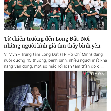
Tin tức
Kinh tế
Thế giới đó đây
Tài chính
Dữ liệu và đời sống
Câu chuyện quốc tế
Thị trường
Từ chiến trường đến Long Đất: Nơi
Truyền hình
Góc doanh nghiệp
những người lính già tìm thấy bình yên
Phim VTV
Giải trí
VTV.vn - Trung tâm Long Đất (TP Hồ Chí Minh) đang
Hậu trường
nuôi dưỡng 45 thương, bệnh binh, nhiều người mất khả
Điện ảnh
năng vận động, một số mắc rối loạn tâm thần do di...
Đời sống
Nhân vật
Âm nhạc
Du lịch
Khán giả
Giáo dục
Sao
Làm đẹp
Giải sao mai
Tuyển sinh
Công nghệ
Chất lượng cuộc sống
Học trực tuyến
Hitech Công nghệ tương lai