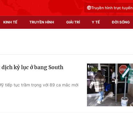
Truyền hình trực tuyến
KINH TẾ
TRUYỀN HÌNH
GIẢI TRÍ
Y TẾ
ĐỜI SỐNG
Pháp luật
Y tế
Truyền hình
Multimedia
 dịch kỷ lục ở bang South
Phim VTV
Video
Hậu trường
Shorts video
Mỹ tiếp tục trầm trọng với 89 ca mắc mới
Nhân vật
Podcast
Khán giả
EMagazine
Giải sao mai
Photo
Infographic