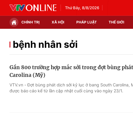
Thứ Bảy, 8/8/2026
CHÍNH TRỊ
XÃ HỘI
PHÁP LUẬT
THẾ GIỚI
Chính trị
Xã hội
bệnh nhân sởi
Thế giới
Kinh tế
Gần 800 trường hợp mắc sởi trong đợt bùng phát
Tin tức
Tài chính
Carolina (Mỹ)
Thế giới đó đây
Thị trường
VTV.vn - Đợt bùng phát dịch sởi kỷ lục ở bang South Carolina, 
được báo cáo kể từ lần cập nhật cuối cùng vào ngày 23/1.
Câu chuyện quốc tế
Góc doanh nghiệp
Dữ liệu và đời sống