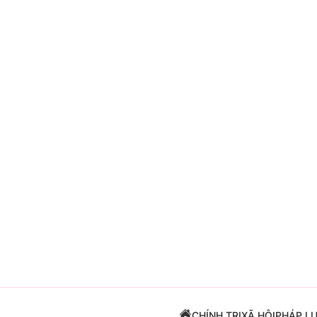
Giải trí
Đời sống
Điện ảnh
Du lịch
Âm nhạc
Làm đẹp
Sao
Chất lượng cuộc sốn
CHÍNH TRỊ
XÃ HỘI
PHÁP L