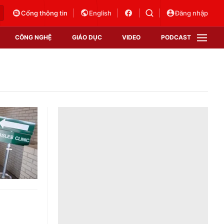
Cổng thông tin
English
Đăng nhập
CÔNG NGHỆ
GIÁO DỤC
VIDEO
PODCAST
VTV Money
VTV Thể thao
VTV Sức khoẻ
Bất động sản
Thị trường 24h
Tấm lòng Việt
Vươn mình bằng AI
VTV4
VTV8
VTV9
Lịch phát sóng
Giao lưu trực tuyến
Sự kiện