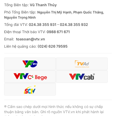
Giao lưu trực tuyến
Tổng Biên tập:
Vũ Thanh Thủy
Sản phẩm
Phó Tổng Biên tập:
Nguyễn Thị Mỹ Hạnh, Phạm Quốc Thắng,
Lịch phát sóng
Thị trường
Nguyễn Trọng Ninh
Tổng đài VTV:
024.38 355 931 - 024.38 355 932
Tư vấn
Ðiện thoại Thời báo VTV:
0988 671 671
Chuyên mục khác
Email:
toasoan@vtv.vn
Emagazine
Podcast
Liên hệ quảng cáo:
(024) 626 79595
Photo
Infographic
Video
Shorts video
VTV Money
VTV Thể thao
VTV Sức khoẻ
Bất động sản
® Cấm sao chép dưới mọi hình thức nếu không có sự chấp
thuận bằng văn bản. Ghi rõ nguồn VTV.vn khi phát hành lại