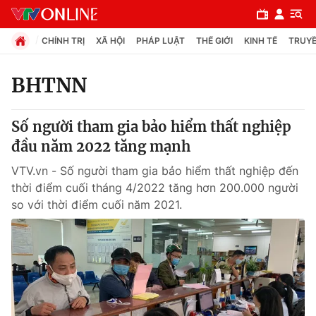
CHÍNH TRỊ
XÃ HỘI
PHÁP LUẬT
THẾ GIỚI
KINH TẾ
TRUYỀ
BHTNN
Chuyên mục
Số người tham gia bảo hiểm thất nghiệp
Chính trị
đầu năm 2022 tăng mạnh
VTV.vn - Số người tham gia bảo hiểm thất nghiệp đến
Xã hội
thời điểm cuối tháng 4/2022 tăng hơn 200.000 người
so với thời điểm cuối năm 2021.
Pháp luật
Y tế
Thế giới