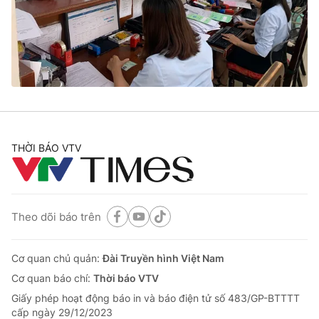
Tin tức
Kinh tế
Thế giới đó đây
Tài chính
Dữ liệu và đời sống
Câu chuyện quốc tế
Thị trường
Truyền hình
Góc doanh nghiệp
Phim VTV
THỜI BÁO VTV
Giải trí
Hậu trường
Điện ảnh
Đời sống
Nhân vật
Âm nhạc
Theo dõi báo trên
Du lịch
Khán giả
Giáo dục
Sao
Làm đẹp
Giải sao mai
Cơ quan chủ quản:
Đài Truyền hình Việt Nam
Tuyển sinh
Công nghệ
Cơ quan báo chí:
Thời báo VTV
Chất lượng cuộc sống
Học trực tuyến
Giấy phép hoạt động báo in và báo điện tử số 483/GP-BTTTT
Hitech Công nghệ tương lai
cấp ngày 29/12/2023