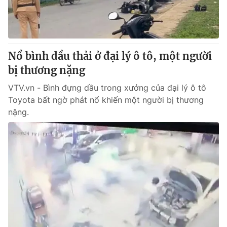
Thị trường 24h
Tấm lòng Việt
VTV4
Vươn mình bằng AI
Nổ bình dầu thải ở đại lý ô tô, một người
VTV9
VTV8
bị thương nặng
VTV.vn - Bình đựng dầu trong xưởng của đại lý ô tô
Liên hệ tòa soạn
English
Toyota bất ngờ phát nổ khiến một người bị thương
nặng.
THỜI BÁO VTV
Theo dõi báo trên
Cơ quan chủ quản:
Đài Truyền hình Việt Nam
Cơ quan báo chí:
Thời báo VTV