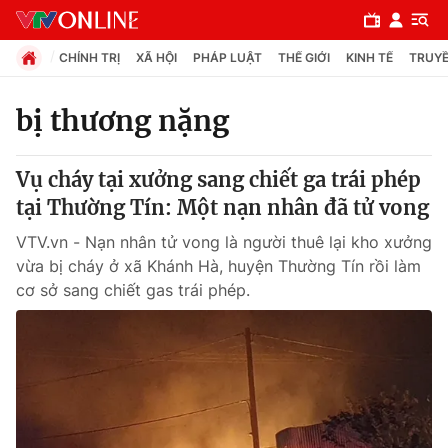
CHÍNH TRỊ
XÃ HỘI
PHÁP LUẬT
THẾ GIỚI
KINH TẾ
TRUYỀ
bị thương nặng
Chuyên mục
Vụ cháy tại xưởng sang chiết ga trái phép
Chính trị
tại Thường Tín: Một nạn nhân đã tử vong
VTV.vn - Nạn nhân tử vong là người thuê lại kho xưởng
Xã hội
vừa bị cháy ở xã Khánh Hà, huyện Thường Tín rồi làm
cơ sở sang chiết gas trái phép.
Pháp luật
Y tế
Thế giới