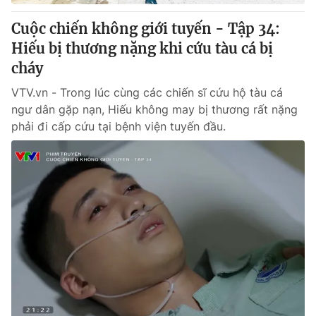
Cuộc chiến không giới tuyến - Tập 34:
® Cấm sao chép dưới mọi hình thức nếu không có sự chấp
Hiếu bị thương nặng khi cứu tàu cá bị
thuận bằng văn bản. Ghi rõ nguồn VTV.vn khi phát hành lại
cháy
thông tin từ website này.
VTV.vn - Trong lúc cùng các chiến sĩ cứu hộ tàu cá
ngư dân gặp nạn, Hiếu không may bị thương rất nặng
phải đi cấp cứu tại bệnh viện tuyến đầu.