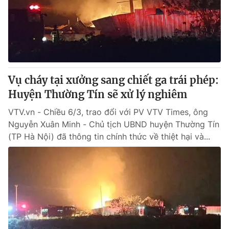
Tin tức
Kinh tế
Thế giới đó đây
Tài chính
Dữ liệu và đời sống
Câu chuyện quốc tế
Thị trường
Vụ cháy tại xưởng sang chiết ga trái phép:
Truyền hình
Góc doanh nghiệp
Huyện Thường Tín sẽ xử lý nghiêm
Phim VTV
Giải trí
VTV.vn - Chiều 6/3, trao đổi với PV VTV Times, ông
Hậu trường
Nguyễn Xuân Minh - Chủ tịch UBND huyện Thường Tín
Điện ảnh
(TP Hà Nội) đã thông tin chính thức về thiệt hại và...
Đời sống
Nhân vật
Âm nhạc
Du lịch
Khán giả
Giáo dục
Sao
Làm đẹp
Giải sao mai
Tuyển sinh
Công nghệ
Chất lượng cuộc sống
Học trực tuyến
Hitech Công nghệ tương lai