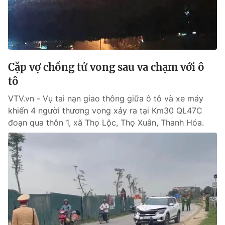
Giao lưu trực tuyến
Sản phẩm
Lịch phát sóng
Thị trường
Tư vấn
Cặp vợ chồng tử vong sau va chạm với ô
Chuyên mục khác
tô
Emagazine
Podcast
VTV.vn - Vụ tai nạn giao thông giữa ô tô và xe máy
khiến 4 người thương vong xảy ra tại Km30 QL47C
Photo
Infographic
đoạn qua thôn 1, xã Thọ Lộc, Thọ Xuân, Thanh Hóa.
Video
Shorts video
VTV Money
VTV Thể thao
VTV Sức khoẻ
Bất động sản