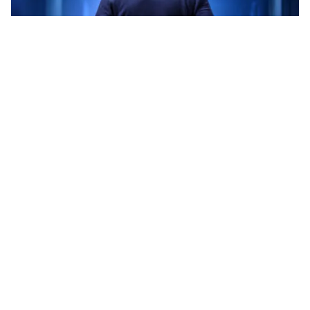
Tin mới
Video
Live
Emagazine
Trang chủ
Bé trai 8 tuổi bị thương nặng, mất hai bàn
tay sau tiếng nổ lớn
VTV.vn - Một vật bất ngờ phát nổ khiến bé trai 8 tuổi
bị thương nặng, mất cả 2 bàn tay.