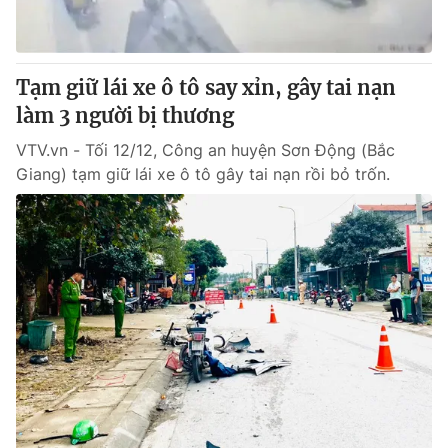
Giấy phép hoạt động báo in và báo điện tử số 483/GP-BTTTT
cấp ngày 29/12/2023
Tổng Biên tập:
Vũ Thanh Thủy
Tạm giữ lái xe ô tô say xỉn, gây tai nạn
Phó Tổng Biên tập:
Nguyễn Thị Mỹ Hạnh, Phạm Quốc Thắng,
làm 3 người bị thương
Nguyễn Trọng Ninh
Tổng đài VTV:
024.38 355 931 - 024.38 355 932
VTV.vn - Tối 12/12, Công an huyện Sơn Động (Bắc
Ðiện thoại Thời báo VTV:
024.66 897 897
Giang) tạm giữ lái xe ô tô gây tai nạn rồi bỏ trốn.
Email:
toasoan@vtv.vn
Liên hệ quảng cáo:
024-7300.7108