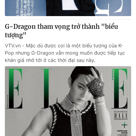
Giấy phép hoạt động báo in và báo điện tử số 483/GP-BTTTT
cấp ngày 29/12/2023
Tổng Biên tập:
Vũ Thanh Thủy
G-Dragon tham vọng trở thành "biểu
Phó Tổng Biên tập:
Nguyễn Thị Mỹ Hạnh, Phạm Quốc Thắng,
tượng"
Nguyễn Trọng Ninh
Tổng đài VTV:
024.38 355 931 - 024.38 355 932
VTV.vn - Mặc dù được coi là một biểu tượng của K-
Ðiện thoại Thời báo VTV:
024.66 897 897
Pop nhưng G-Dragon vẫn mong muốn được tiếp tục
Email:
toasoan@vtv.vn
khán giả nhớ tới ở các thời đại sau này.
Liên hệ quảng cáo:
024-7300.7108