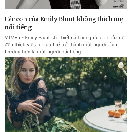
® Cấm sao chép dưới mọi hình thức nếu không có sự chấp
Các con của Emily Blunt không thích mẹ
thuận bằng văn bản. Ghi rõ nguồn VTV.vn khi phát hành lại
nổi tiếng
thông tin từ website này.
VTV.vn - Emily Blunt cho biết cả hai người con của cô
đều thích việc mẹ có thể trở thành một người bình
thường hơn là một người nổi tiếng.