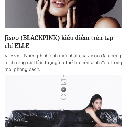
Giao lưu trực tuyến
Sản phẩm
Lịch phát sóng
Thị trường
Tư vấn
Jisoo (BLACKPINK) kiều diễm trên tạp
Chuyên mục khác
chí ELLE
Emagazine
Podcast
VTV.vn - Những hình ảnh mới nhất của Jisoo đã chứng
minh rằng nữ thần tượng có thể trở nên xinh đẹp trong
Photo
Infographic
mọi phong cách.
Video
Shorts video
VTV Money
VTV Thể thao
VTV Sức khoẻ
Bất động sản