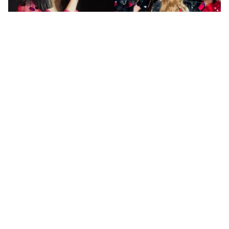
Tin mới
Video
Live
Emagazine
Trang chủ
V (BTS) trở thành DJ đặc biệt trên sóng
radio
VTV.vn - Đây cũng là một trong những hoạt động solo
của V sau khi BTS tạm dừng hoạt động nhóm.