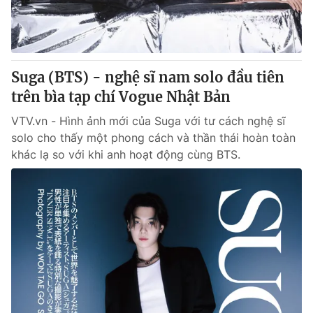
Thị trường 24h
Tấm lòng Việt
VTV4
Vươn mình bằng AI
Suga (BTS) - nghệ sĩ nam solo đầu tiên
VTV9
VTV8
trên bìa tạp chí Vogue Nhật Bản
VTV.vn - Hình ảnh mới của Suga với tư cách nghệ sĩ
Liên hệ tòa soạn
English
solo cho thấy một phong cách và thần thái hoàn toàn
khác lạ so với khi anh hoạt động cùng BTS.
THỜI BÁO VTV
Theo dõi báo trên
Cơ quan chủ quản:
Đài Truyền hình Việt Nam
Cơ quan báo chí:
Thời báo VTV