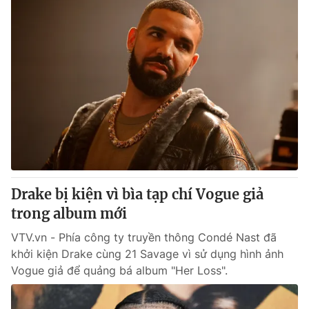
Drake bị kiện vì bìa tạp chí Vogue giả
trong album mới
VTV.vn - Phía công ty truyền thông Condé Nast đã
khởi kiện Drake cùng 21 Savage vì sử dụng hình ảnh
Vogue giả để quảng bá album "Her Loss".