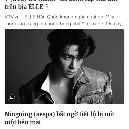
trên bìa ELLE
VTV.vn - ELLE Hàn Quốc không ngần ngại gọi V là
"ngôi sao trang bìa nóng bỏng nhất" từ trước đến nay.
Ningning (aespa) bất ngờ tiết lộ bị mù
một bên mắt