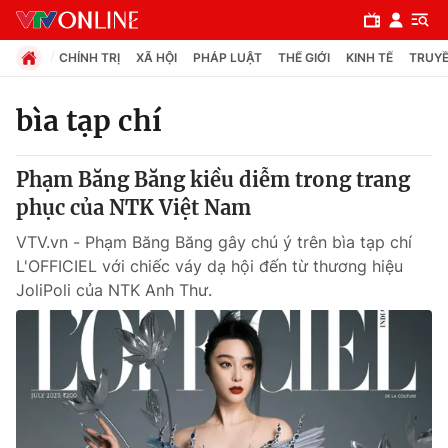
CHÍNH TRỊ
XÃ HỘI
PHÁP LUẬT
THẾ GIỚI
KINH TẾ
TRUYỀ
bìa tạp chí
Chuyên mục
Phạm Băng Băng kiều diễm trong trang
Chính trị
phục của NTK Việt Nam
VTV.vn - Phạm Băng Băng gây chú ý trên bìa tạp chí
Xã hội
L'OFFICIEL với chiếc váy dạ hội đến từ thương hiệu
JoliPoli của NTK Anh Thư.
Pháp luật
Y tế
Thế giới