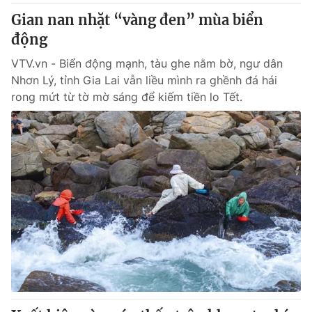
Gian nan nhặt “vàng đen” mùa biển
động
VTV.vn - Biển động mạnh, tàu ghe nằm bờ, ngư dân
Nhơn Lý, tỉnh Gia Lai vẫn liều mình ra ghềnh đá hái
rong mứt từ tờ mờ sáng để kiếm tiền lo Tết.