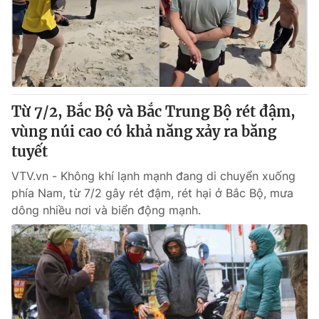
Tin tức
Kinh tế
Thế giới đó đây
Tài chính
Dữ liệu và đời sống
Câu chuyện quốc tế
Thị trường
Từ 7/2, Bắc Bộ và Bắc Trung Bộ rét đậm,
Truyền hình
Góc doanh nghiệp
vùng núi cao có khả năng xảy ra băng
Phim VTV
tuyết
Giải trí
Hậu trường
VTV.vn - Không khí lạnh mạnh đang di chuyển xuống
Điện ảnh
phía Nam, từ 7/2 gây rét đậm, rét hại ở Bắc Bộ, mưa
Đời sống
Nhân vật
dông nhiều nơi và biển động mạnh.
Âm nhạc
Du lịch
Khán giả
Giáo dục
Sao
Làm đẹp
Giải sao mai
Tuyển sinh
Công nghệ
Chất lượng cuộc sống
Học trực tuyến
Hitech Công nghệ tương lai