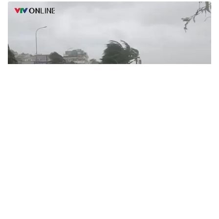
Tin mới
Video
Live
Emagazine
Trang chủ
Các địa phương ven biển khẩn trương ứng
phó với áp thấp nhiệt đới gần Biển Đông
VTV.vn - Dự báo trong 24 giờ tới, áp thấp nhiệt đới di
chuyển theo hướng Tây với tốc độ 20-25km/h, có khả
năng mạnh lên thành bão.