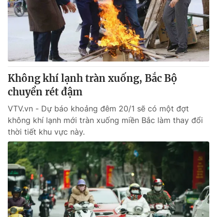
Giao lưu trực tuyến
Sản phẩm
Lịch phát sóng
Thị trường
Tư vấn
Chuyên mục khác
Không khí lạnh tràn xuống, Bắc Bộ
Emagazine
Podcast
chuyển rét đậm
VTV.vn - Dự báo khoảng đêm 20/1 sẽ có một đợt
Photo
Infographic
không khí lạnh mới tràn xuống miền Bắc làm thay đổi
thời tiết khu vực này.
Video
Shorts video
VTV Money
VTV Thể thao
VTV Sức khoẻ
Bất động sản