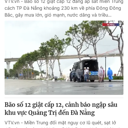
VTV.vn - Bão số 12 giật cấp 12 đang áp sát miền Trung
cách TP Đà Nẵng khoảng 230 km về phía Đông Đông
Bắc, gây mưa lớn, gió mạnh, nước dâng và triều...
Bão số 12 giật cấp 12, cảnh báo ngập sâu
khu vực Quảng Trị đến Đà Nẵng
VTV.vn - Miền Trung đối mặt nguy cơ lũ quét, sạt lở