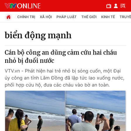
CHÍNH TRỊ
XÃ HỘI
PHÁP LUẬT
THẾ GIỚI
KINH TẾ
TRUYỀ
biển động mạnh
Chuyên mục
Cán bộ công an dũng cảm cứu hai cháu
Chính trị
nhỏ bị đuối nước
VTV.vn - Phát hiện hai trẻ nhỏ bị sóng cuốn, một Đại
Xã hội
úy công an tỉnh Lâm Đồng đã lập tức lao xuống nước,
phối hợp cứu hộ, đưa các cháu vào bờ an toàn.
Pháp luật
Y tế
Thế giới