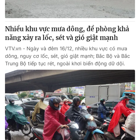
® Cấm sao chép dưới mọi hình thức nếu không có sự chấp
thuận bằng văn bản. Ghi rõ nguồn VTV.vn khi phát hành lại
Nhiều khu vực mưa dông, đề phòng khả
thông tin từ website này.
năng xảy ra lốc, sét và gió giật mạnh
VTV.vn - Ngày và đêm 16/12, nhiều khu vực có mưa
dông, nguy cơ lốc, sét, gió giật mạnh; Bắc Bộ và Bắc
Trung Bộ tiếp tục rét, ngoài khơi biển động dữ dội.