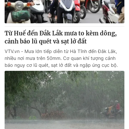
Giấy phép hoạt động báo in và báo điện tử số 483/GP-BTTTT
cấp ngày 29/12/2023
Tổng Biên tập:
Vũ Thanh Thủy
Phó Tổng Biên tập:
Nguyễn Thị Mỹ Hạnh, Phạm Quốc Thắng,
Từ Huế đến Đắk Lắk mưa to kèm dông,
Nguyễn Trọng Ninh
Tổng đài VTV:
cảnh báo lũ quét và sạt lở đất
024.38 355 931 - 024.38 355 932
Ðiện thoại Thời báo VTV:
024.66 897 897
VTV.vn - Mưa lớn tiếp diễn từ Hà Tĩnh đến Đắk Lắk,
Email:
toasoan@vtv.vn
nhiều nơi mưa trên 50mm. Cơ quan khí tượng cảnh
Liên hệ quảng cáo:
024-7300.7108
báo nguy cơ lũ quét, sạt lở đất và ngập úng cục bộ.