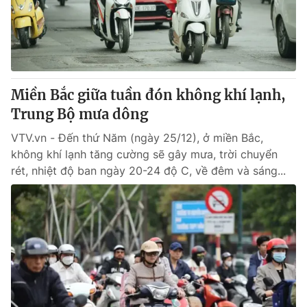
Thị trường 24h
Tấm lòng Việt
VTV4
Vươn mình bằng AI
VTV9
VTV8
Miền Bắc giữa tuần đón không khí lạnh,
Trung Bộ mưa dông
Liên hệ tòa soạn
English
VTV.vn - Đến thứ Năm (ngày 25/12), ở miền Bắc,
không khí lạnh tăng cường sẽ gây mưa, trời chuyển
rét, nhiệt độ ban ngày 20-24 độ C, về đêm và sáng...
THỜI BÁO VTV
Theo dõi báo trên
Cơ quan chủ quản:
Đài Truyền hình Việt Nam
Cơ quan báo chí:
Thời báo VTV