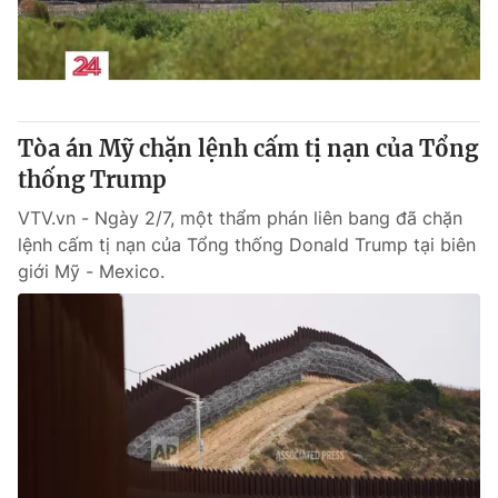
Giao lưu trực tuyến
Sản phẩm
Lịch phát sóng
Thị trường
Tư vấn
Tòa án Mỹ chặn lệnh cấm tị nạn của Tổng
Chuyên mục khác
thống Trump
Emagazine
Podcast
VTV.vn - Ngày 2/7, một thẩm phán liên bang đã chặn
lệnh cấm tị nạn của Tổng thống Donald Trump tại biên
Photo
Infographic
giới Mỹ - Mexico.
Video
Shorts video
VTV Money
VTV Thể thao
VTV Sức khoẻ
Bất động sản