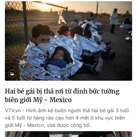
Hai bé gái bị thả rơi từ đỉnh bức tường
biên giới Mỹ - Mexico
VTV.vn - Hình ảnh kẻ buôn người thả hai bé gái 3 tuổi
và 5 tuổi từ hàng rào cao hơn 4 mét ở khu vực biên
giới Mỹ - Mexico, vừa được công bố.