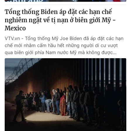
Tổng thống Biden áp đặt các hạn chế
® Cấm sao chép dưới mọi hình thức nếu không có sự chấp
nghiêm ngặt về tị nạn ở biên giới Mỹ -
thuận bằng văn bản. Ghi rõ nguồn VTV.vn khi phát hành lại
Mexico
thông tin từ website này.
VTV.vn - Tổng thống Mỹ Joe Biden đã áp đặt các hạn
chế mới nhằm cấm hầu hết những người di cư vượt
qua biên giới phía Nam nước Mỹ mà không được...