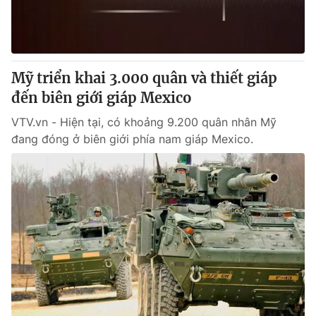
Thị trường 24h
Tấm lòng Việt
VTV4
Vươn mình bằng AI
Mỹ triển khai 3.000 quân và thiết giáp
VTV9
VTV8
đến biên giới giáp Mexico
VTV.vn - Hiện tại, có khoảng 9.200 quân nhân Mỹ
Liên hệ tòa soạn
English
đang đóng ở biên giới phía nam giáp Mexico.
THỜI BÁO VTV
Theo dõi báo trên
Cơ quan chủ quản:
Đài Truyền hình Việt Nam
Cơ quan báo chí:
Thời báo VTV