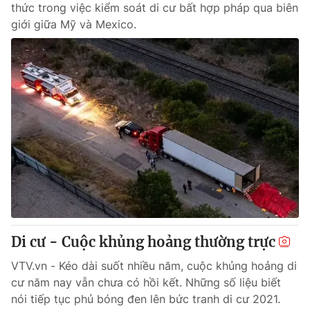
thức trong việc kiểm soát di cư bất hợp pháp qua biên
giới giữa Mỹ và Mexico.
Di cư - Cuộc khủng hoảng thường trực
VTV.vn - Kéo dài suốt nhiều năm, cuộc khủng hoảng di
cư năm nay vẫn chưa có hồi kết. Những số liệu biết
nói tiếp tục phủ bóng đen lên bức tranh di cư 2021.