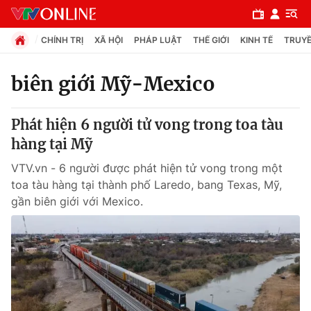
CHÍNH TRỊ
XÃ HỘI
PHÁP LUẬT
THẾ GIỚI
KINH TẾ
TRUYỀ
biên giới Mỹ-Mexico
Chuyên mục
Phát hiện 6 người tử vong trong toa tàu
Chính trị
hàng tại Mỹ
VTV.vn - 6 người được phát hiện tử vong trong một
Xã hội
toa tàu hàng tại thành phố Laredo, bang Texas, Mỹ,
gần biên giới với Mexico.
Pháp luật
Y tế
Thế giới