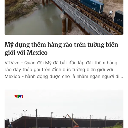
Tin tức
Kinh tế
Thế giới đó đây
Tài chính
Dữ liệu và đời sống
Câu chuyện quốc tế
Thị trường
Mỹ dựng thêm hàng rào trên tường biên
Truyền hình
Góc doanh nghiệp
giới với Mexico
Phim VTV
Giải trí
VTV.vn - Quân đội Mỹ đã bắt đầu lắp đặt thêm hàng
Hậu trường
rào dây thép gai trên đỉnh bức tường biên giới với
Điện ảnh
Mexico - hành động được cho là nhằm ngăn người di...
Đời sống
Nhân vật
Âm nhạc
Du lịch
Khán giả
Giáo dục
Sao
Làm đẹp
Giải sao mai
Tuyển sinh
Công nghệ
Chất lượng cuộc sống
Học trực tuyến
Hitech Công nghệ tương lai