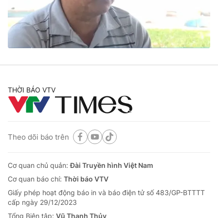
Giao lưu trực tuyến
Sản phẩm
Lịch phát sóng
Thị trường
Tư vấn
Chuyên mục khác
Emagazine
Podcast
THỜI BÁO VTV
Photo
Infographic
Theo dõi báo trên
Video
Shorts video
Cơ quan chủ quản:
Đài Truyền hình Việt Nam
VTV Money
VTV Thể thao
Cơ quan báo chí:
Thời báo VTV
Giấy phép hoạt động báo in và báo điện tử số 483/GP-BTTTT
VTV Sức khoẻ
Bất động sản
cấp ngày 29/12/2023
Tổng Biên tập:
Vũ Thanh Thủy