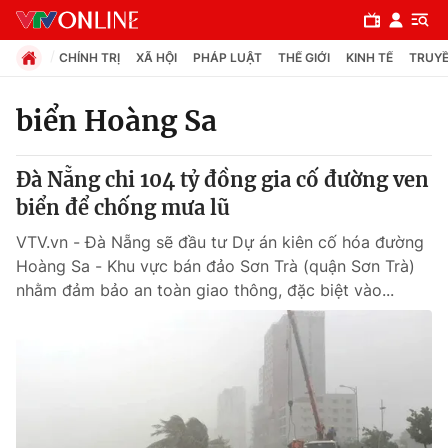
CHÍNH TRỊ
XÃ HỘI
PHÁP LUẬT
THẾ GIỚI
KINH TẾ
TRUYỀ
biển Hoàng Sa
Chuyên mục
Đà Nẵng chi 104 tỷ đồng gia cố đường ven
Chính trị
biển để chống mưa lũ
VTV.vn - Đà Nẵng sẽ đầu tư Dự án kiên cố hóa đường
Xã hội
Hoàng Sa - Khu vực bán đảo Sơn Trà (quận Sơn Trà)
nhằm đảm bảo an toàn giao thông, đặc biệt vào...
Pháp luật
Y tế
Thế giới