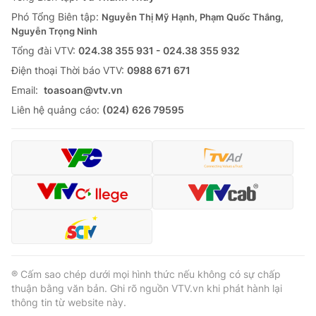
Thị trường 24h
Tấm lòng Việt
Phó Tổng Biên tập:
Nguyễn Thị Mỹ Hạnh, Phạm Quốc Thắng,
Nguyễn Trọng Ninh
VTV4
Vươn mình bằng AI
Tổng đài VTV:
024.38 355 931 - 024.38 355 932
Ðiện thoại Thời báo VTV:
0988 671 671
VTV9
VTV8
Email:
toasoan@vtv.vn
Liên hệ quảng cáo:
(024) 626 79595
Liên hệ tòa soạn
English
THỜI BÁO VTV
Theo dõi báo trên
® Cấm sao chép dưới mọi hình thức nếu không có sự chấp
thuận bằng văn bản. Ghi rõ nguồn VTV.vn khi phát hành lại
thông tin từ website này.
Cơ quan chủ quản:
Đài Truyền hình Việt Nam