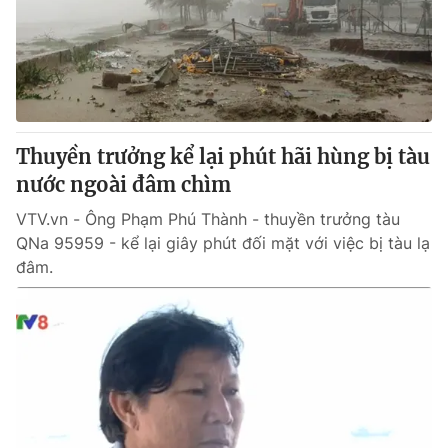
Tin tức
Kinh tế
Thế giới đó đây
Tài chính
Dữ liệu và đời sống
Câu chuyện quốc tế
Thị trường
Thuyền trưởng kể lại phút hãi hùng bị tàu
Truyền hình
Góc doanh nghiệp
nước ngoài đâm chìm
Phim VTV
Giải trí
VTV.vn - Ông Phạm Phú Thành - thuyền trưởng tàu
Hậu trường
QNa 95959 - kể lại giây phút đối mặt với việc bị tàu lạ
Điện ảnh
đâm.
Đời sống
Nhân vật
Âm nhạc
Du lịch
Khán giả
Giáo dục
Sao
Làm đẹp
Giải sao mai
Tuyển sinh
Công nghệ
Chất lượng cuộc sống
Học trực tuyến
Hitech Công nghệ tương lai