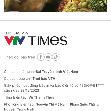
Thị trường 24h
Tấm lòng Việt
VTV4
Vươn mình bằng AI
VTV9
VTV8
THỜI BÁO VTV
Liên hệ tòa soạn
English
Theo dõi báo trên
Cơ quan chủ quản:
Đài Truyền hình Việt Nam
THỜI BÁO VTV
Cơ quan báo chí:
Thời báo VTV
Giấy phép hoạt động báo in và báo điện tử số 483/GP-BTTTT
cấp ngày 29/12/2023
Theo dõi báo trên
Tổng Biên tập:
Vũ Thanh Thủy
Phó Tổng Biên tập:
Nguyễn Thị Mỹ Hạnh, Phạm Quốc Thắng,
Nguyễn Trọng Ninh
Cơ quan chủ quản:
Đài Truyền hình Việt Nam