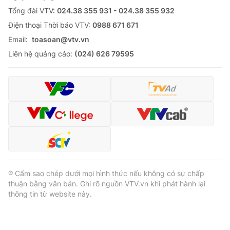
Tổng đài VTV:
024.38 355 931 - 024.38 355 932
Cơ quan báo chí:
Thời báo VTV
Ðiện thoại Thời báo VTV:
0988 671 671
Giấy phép hoạt động báo in và báo điện tử số 483/GP-BTTTT
cấp ngày 29/12/2023
Email:
toasoan@vtv.vn
Tổng Biên tập:
Vũ Thanh Thủy
Liên hệ quảng cáo:
(024) 626 79595
Phó Tổng Biên tập:
Nguyễn Thị Mỹ Hạnh, Phạm Quốc Thắng,
Nguyễn Trọng Ninh
Tổng đài VTV:
024.38 355 931 - 024.38 355 932
Ðiện thoại Thời báo VTV:
024.66 897 897
Email:
toasoan@vtv.vn
Liên hệ quảng cáo:
024-7300.7108
® Cấm sao chép dưới mọi hình thức nếu không có sự chấp
thuận bằng văn bản. Ghi rõ nguồn VTV.vn khi phát hành lại
thông tin từ website này.