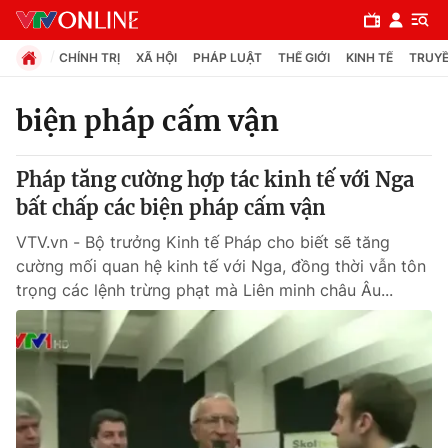
CHÍNH TRỊ
XÃ HỘI
PHÁP LUẬT
THẾ GIỚI
KINH TẾ
TRUYỀ
biện pháp cấm vận
Chuyên mục
Pháp tăng cường hợp tác kinh tế với Nga
Chính trị
bất chấp các biện pháp cấm vận
VTV.vn - Bộ trưởng Kinh tế Pháp cho biết sẽ tăng
Xã hội
cường mối quan hệ kinh tế với Nga, đồng thời vẫn tôn
trọng các lệnh trừng phạt mà Liên minh châu Âu...
Pháp luật
Y tế
Thế giới