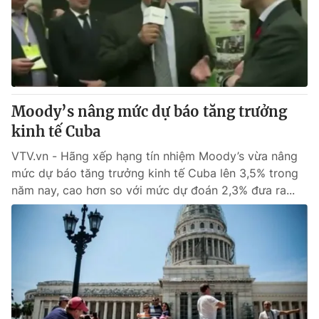
Tin tức
Kinh tế
Thế giới đó đây
Tài chính
Dữ liệu và đời sống
Câu chuyện quốc tế
Thị trường
Moody’s nâng mức dự báo tăng trưởng
Truyền hình
Góc doanh nghiệp
kinh tế Cuba
Phim VTV
Giải trí
VTV.vn - Hãng xếp hạng tín nhiệm Moody’s vừa nâng
Hậu trường
mức dự báo tăng trưởng kinh tế Cuba lên 3,5% trong
Điện ảnh
năm nay, cao hơn so với mức dự đoán 2,3% đưa ra...
Đời sống
Nhân vật
Âm nhạc
Du lịch
Khán giả
Giáo dục
Sao
Làm đẹp
Giải sao mai
Tuyển sinh
Công nghệ
Chất lượng cuộc sống
Học trực tuyến
Hitech Công nghệ tương lai