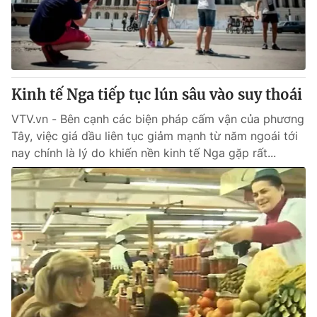
Giao lưu trực tuyến
Sản phẩm
Lịch phát sóng
Thị trường
Tư vấn
Kinh tế Nga tiếp tục lún sâu vào suy thoái
Chuyên mục khác
Emagazine
VTV.vn - Bên cạnh các biện pháp cấm vận của phương
Podcast
Tây, việc giá dầu liên tục giảm mạnh từ năm ngoái tới
nay chính là lý do khiến nền kinh tế Nga gặp rất...
Photo
Infographic
Video
Shorts video
VTV Money
VTV Thể thao
VTV Sức khoẻ
Bất động sản