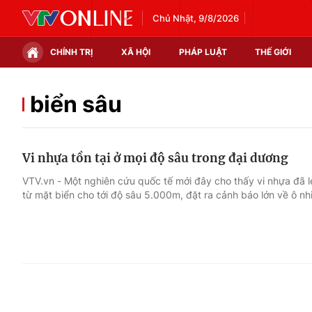
Chủ Nhật, 9/8/2026
CHÍNH TRỊ
XÃ HỘI
PHÁP LUẬT
THẾ GIỚI
Chính trị
Xã hội
biển sâu
Thế giới
Kinh tế
Vi nhựa tồn tại ở mọi độ sâu trong đại dương
Tin tức
Tài chính
VTV.vn - Một nghiên cứu quốc tế mới đây cho thấy vi nhựa đã l
từ mặt biển cho tới độ sâu 5.000m, đặt ra cảnh báo lớn về ô nh
Thế giới đó đây
Thị trường
Câu chuyện quốc tế
Góc doanh nghiệp
Dữ liệu và đời sống