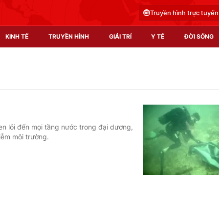
Truyền hình trực tuyến
KINH TẾ
TRUYỀN HÌNH
GIẢI TRÍ
Y TẾ
ĐỜI SỐNG
Pháp luật
Y tế
Truyền hình
Multimedia
Phim VTV
Video
en lỏi đến mọi tầng nước trong đại dương,
iễm môi trường.
Hậu trường
Shorts video
Nhân vật
Podcast
Khán giả
EMagazine
Giải sao mai
Photo
Infographic