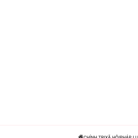
Giải trí
Đời sống
Điện ảnh
Du lịch
Âm nhạc
Làm đẹp
Sao
Chất lượng cuộc sốn
CHÍNH TRỊ
XÃ HỘI
PHÁP L