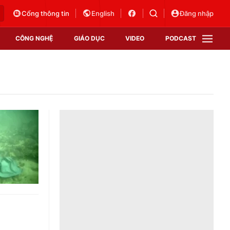
Cổng thông tin
English
Đăng nhập
CÔNG NGHỆ
GIÁO DỤC
VIDEO
PODCAST
VTV Money
VTV Thể thao
VTV Sức khoẻ
Bất động sản
Thị trường 24h
Tấm lòng Việt
Vươn mình bằng AI
VTV4
VTV8
VTV9
Lịch phát sóng
Giao lưu trực tuyến
Sự kiện