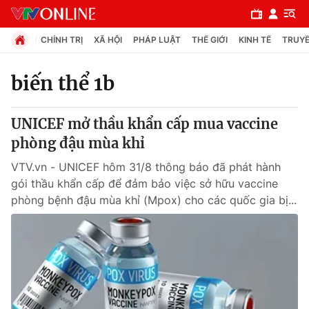
CHÍNH TRỊ
XÃ HỘI
PHÁP LUẬT
THẾ GIỚI
KINH TẾ
TRUYỀ
biến thể 1b
Chuyên mục
UNICEF mở thầu khẩn cấp mua vaccine
Chính trị
phòng đậu mùa khỉ
VTV.vn - UNICEF hôm 31/8 thông báo đã phát hành
Xã hội
gói thầu khẩn cấp để đảm bảo việc sở hữu vaccine
phòng bệnh đậu mùa khỉ (Mpox) cho các quốc gia bị...
Pháp luật
Y tế
Thế giới