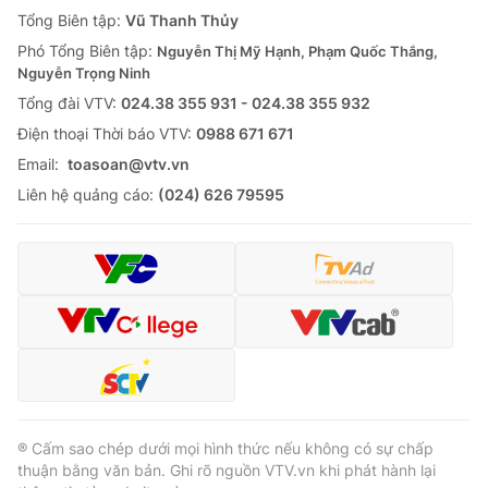
Giao lưu trực tuyến
Tổng Biên tập:
Vũ Thanh Thủy
Sản phẩm
Phó Tổng Biên tập:
Nguyễn Thị Mỹ Hạnh, Phạm Quốc Thắng,
Lịch phát sóng
Thị trường
Nguyễn Trọng Ninh
Tổng đài VTV:
024.38 355 931 - 024.38 355 932
Tư vấn
Ðiện thoại Thời báo VTV:
0988 671 671
Chuyên mục khác
Email:
toasoan@vtv.vn
Emagazine
Podcast
Liên hệ quảng cáo:
(024) 626 79595
Photo
Infographic
Video
Shorts video
VTV Money
VTV Thể thao
VTV Sức khoẻ
Bất động sản
® Cấm sao chép dưới mọi hình thức nếu không có sự chấp
thuận bằng văn bản. Ghi rõ nguồn VTV.vn khi phát hành lại