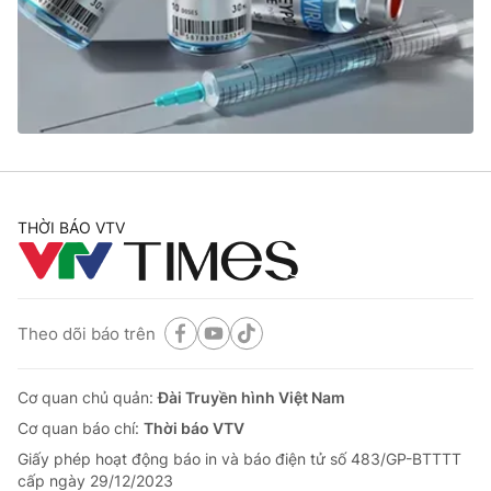
Tin tức
Kinh tế
Thế giới đó đây
Tài chính
Dữ liệu và đời sống
Câu chuyện quốc tế
Thị trường
Truyền hình
Góc doanh nghiệp
Phim VTV
THỜI BÁO VTV
Giải trí
Hậu trường
Điện ảnh
Đời sống
Nhân vật
Âm nhạc
Theo dõi báo trên
Du lịch
Khán giả
Giáo dục
Sao
Làm đẹp
Giải sao mai
Cơ quan chủ quản:
Đài Truyền hình Việt Nam
Tuyển sinh
Công nghệ
Cơ quan báo chí:
Thời báo VTV
Chất lượng cuộc sống
Học trực tuyến
Giấy phép hoạt động báo in và báo điện tử số 483/GP-BTTTT
Hitech Công nghệ tương lai
cấp ngày 29/12/2023