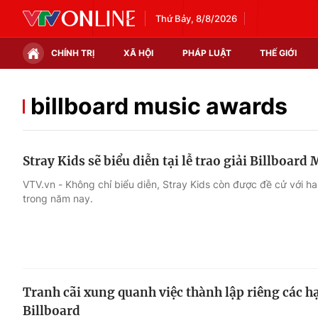
Thứ Bảy, 8/8/2026
CHÍNH TRỊ
XÃ HỘI
PHÁP LUẬT
THẾ GIỚI
Chính trị
Xã hội
billboard music awards
Thế giới
Kinh tế
Stray Kids sẽ biểu diễn tại lễ trao giải Billboar
Tin tức
Tài chính
VTV.vn - Không chỉ biểu diễn, Stray Kids còn được đề cử với hai
trong năm nay.
Thế giới đó đây
Thị trường
Câu chuyện quốc tế
Góc doanh nghiệp
Dữ liệu và đời sống
Tranh cãi xung quanh việc thành lập riêng các hạ
Billboard