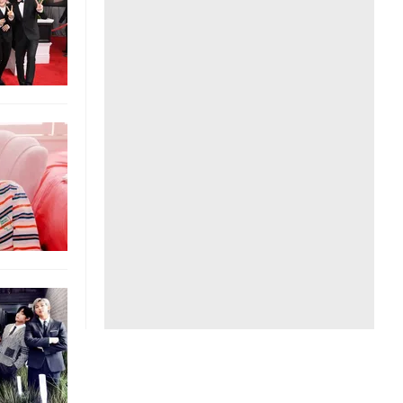
Liên hệ toà soạn
hệ tương lai