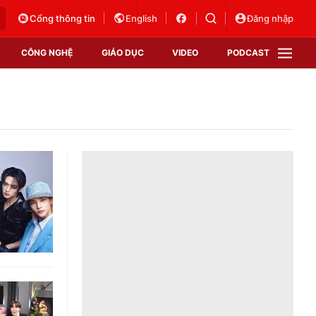
Cổng thông tin
English
Đăng nhập
CÔNG NGHỆ
GIÁO DỤC
VIDEO
PODCAST
VTV Money
VTV Thể thao
VTV Sức khoẻ
Bất động sản
Thị trường 24h
Tấm lòng Việt
Vươn mình bằng AI
VTV4
VTV8
VTV9
Lịch phát sóng
Giao lưu trực tuyến
Sự kiện