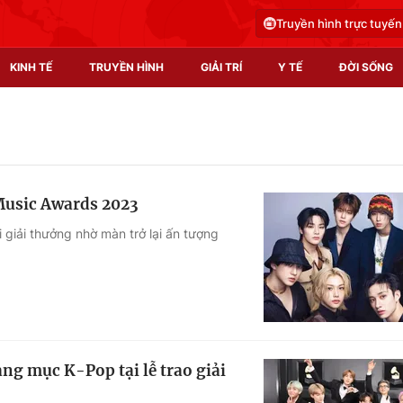
Truyền hình trực tuyến
KINH TẾ
TRUYỀN HÌNH
GIẢI TRÍ
Y TẾ
ĐỜI SỐNG
Pháp luật
Y tế
Truyền hình
Multimedia
d Music Awards 2023
Phim VTV
Video
 giải thưởng nhờ màn trở lại ấn tượng
Hậu trường
Shorts video
Nhân vật
Podcast
Khán giả
EMagazine
Giải sao mai
Photo
ng mục K-Pop tại lễ trao giải
Infographic