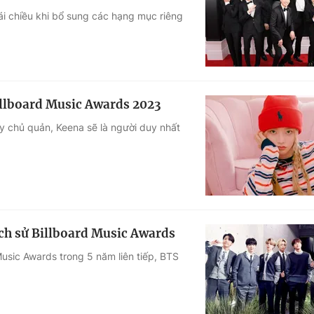
ái chiều khi bổ sung các hạng mục riêng
Góc ảnh
Giáo dục
Công nghệ
Tuyển sinh
Hitech Công ng
illboard Music Awards 2023
Học trực tuyến
Sản phẩm
ty chủ quản, Keena sẽ là người duy nhất
g
Thị trường
Tư vấn
ch sử Billboard Music Awards
 Music Awards trong 5 năm liên tiếp, BTS