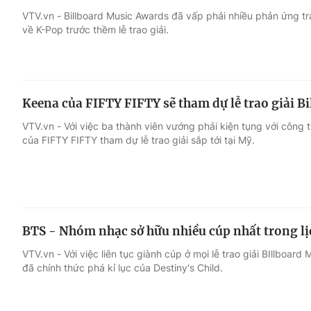
VTV.vn - Billboard Music Awards đã vấp phải nhiều phản ứng tr
về K-Pop trước thềm lễ trao giải.
Giải trí
Đời sống
Điện ảnh
Du lịch
Keena của FIFTY FIFTY sẽ tham dự lễ trao giải B
Âm nhạc
Làm đẹp
VTV.vn - Với việc ba thành viên vướng phải kiện tụng với công 
của FIFTY FIFTY tham dự lễ trao giải sắp tới tại Mỹ.
Sao
Chất lượng cuộc sốn
BTS - Nhóm nhạc sở hữu nhiều cúp nhất trong lị
VTV.vn - Với việc liên tục giành cúp ở mọi lễ trao giải BIllboard
đã chính thức phá kỉ lục của Destiny's Child.