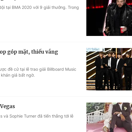
ội tại BMA 2020 với 9 giải thưởng. Trong
op góp mặt, thiếu vắng
đề cử tại lễ trao giải Billboard Music
 khán giả bất ngờ.
 Vegas
s và Sophie Turner đã tiến thẳng tới lễ