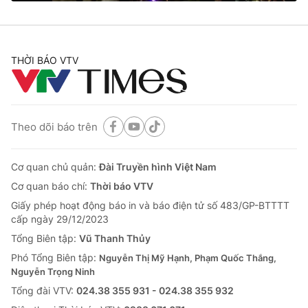
THỜI BÁO VTV
® Cấm sao chép dưới mọi hình thức nếu không có sự chấp
thuận bằng văn bản. Ghi rõ nguồn VTV.vn khi phát hành lại
thông tin từ website này.
Theo dõi báo trên
Cơ quan chủ quản:
Đài Truyền hình Việt Nam
Cơ quan báo chí:
Thời báo VTV
Giấy phép hoạt động báo in và báo điện tử số 483/GP-BTTTT
cấp ngày 29/12/2023
Tổng Biên tập:
Vũ Thanh Thủy
Phó Tổng Biên tập:
Nguyễn Thị Mỹ Hạnh, Phạm Quốc Thắng,
Nguyễn Trọng Ninh
Tổng đài VTV:
024.38 355 931 - 024.38 355 932