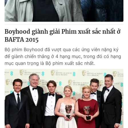
Thị trường 24h
Tấm lòng Việt
VTV4
Vươn mình bằng AI
Boyhood giành giải Phim xuất sắc nhất ở
VTV9
VTV8
BAFTA 2015
Bộ phim Boyhood đã vượt qua các ứng viên nặng ký
Liên hệ tòa soạn
English
để giành chiến thắng ở 4 hạng mục, trong đó có hạng
mục quan trọng là Bộ phim xuất sắc nhất.
THỜI BÁO VTV
Theo dõi báo trên
Cơ quan chủ quản:
Đài Truyền hình Việt Nam