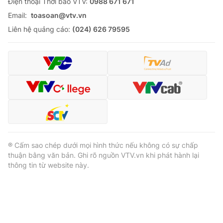
Ðiện thoại Thời báo VTV:
0988 671 671
Email:
toasoan@vtv.vn
Liên hệ quảng cáo:
(024) 626 79595
® Cấm sao chép dưới mọi hình thức nếu không có sự chấp
thuận bằng văn bản. Ghi rõ nguồn VTV.vn khi phát hành lại
thông tin từ website này.