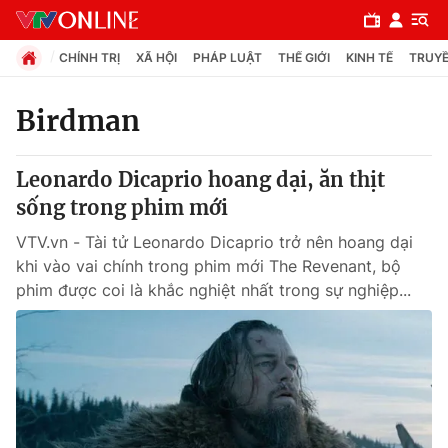
CHÍNH TRỊ
XÃ HỘI
PHÁP LUẬT
THẾ GIỚI
KINH TẾ
TRUYỀ
Birdman
Chuyên mục
Leonardo Dicaprio hoang dại, ăn thịt
Chính trị
sống trong phim mới
VTV.vn - Tài tử Leonardo Dicaprio trở nên hoang dại
Xã hội
khi vào vai chính trong phim mới The Revenant, bộ
phim được coi là khắc nghiệt nhất trong sự nghiệp...
Pháp luật
Y tế
Thế giới