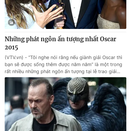
Giao lưu trực tuyến
Sản phẩm
Lịch phát sóng
Thị trường
Tư vấn
Những phát ngôn ấn tượng nhất Oscar
Chuyên mục khác
2015
Emagazine
Podcast
(VTV.vn) - “Tôi nghe nói rằng nếu giành giải Oscar thì
bạn sẽ được sống thêm được năm năm” là một trong
Photo
Infographic
rất nhiều những phát ngôn ấn tượng tại lễ trao giải...
Video
Shorts video
VTV Money
VTV Thể thao
VTV Sức khoẻ
Bất động sản