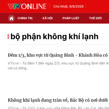
Chủ Nhật, 9/8/2026
CHÍNH TRỊ
XÃ HỘI
PHÁP LUẬT
THẾ GIỚI
Chính trị
Xã hội
bộ phận không khí lạnh
Thế giới
Kinh tế
Đêm 1/3, khu vực từ Quảng Bình - Khánh Hòa có
Tin tức
Tài chính
VTV.vn - Từ đêm 1 đến ngày 2/3, khu vực từ Quảng Bình đến K
nơi có dông.
Thế giới đó đây
Thị trường
Câu chuyện quốc tế
Góc doanh nghiệp
Dữ liệu và đời sống
Không khí lạnh đang tràn về, Bắc Bộ có nơi dưới 
VTV.vn - Từ 23/2, ở khu vực phía Đông Bắc Bộ, Lào Cai, Yên Bá