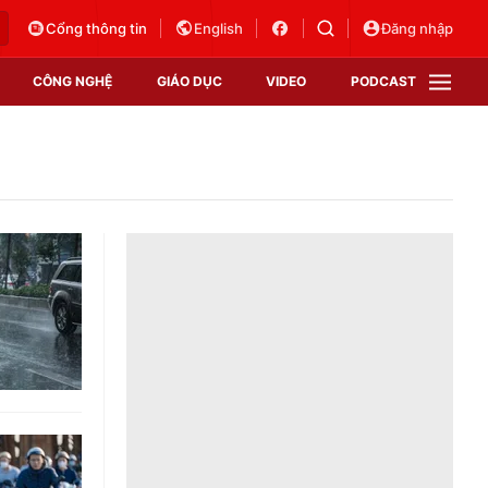
Cổng thông tin
English
Đăng nhập
CÔNG NGHỆ
GIÁO DỤC
VIDEO
PODCAST
VTV Money
VTV Thể thao
VTV Sức khoẻ
Bất động sản
Thị trường 24h
Tấm lòng Việt
Vươn mình bằng AI
VTV4
VTV8
VTV9
Lịch phát sóng
Giao lưu trực tuyến
Sự kiện