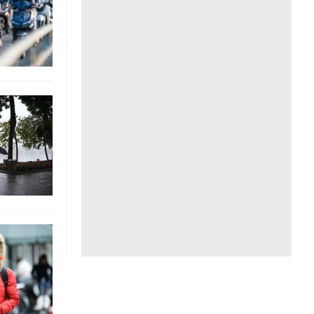
Liên hệ toà soạn
hệ tương lai