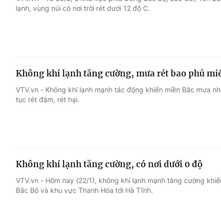
lạnh, vùng núi có nơi trời rét dưới 12 độ C.
Giải trí
Đời sống
Điện ảnh
Du lịch
Không khí lạnh tăng cường, mưa rét bao phủ mi
Âm nhạc
Làm đẹp
VTV.vn - Không khí lạnh mạnh tác động khiến miền Bắc mưa nhỏ n
tục rét đậm, rét hại.
Sao
Chất lượng cuộc sốn
Không khí lạnh tăng cường, có nơi dưới 0 độ
VTV.vn - Hôm nay (22/1), không khí lạnh mạnh tăng cường khiến
Bắc Bộ và khu vực Thanh Hóa tới Hà Tĩnh.