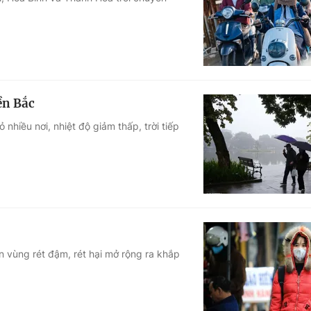
Góc ảnh
Giáo dục
Công nghệ
Tuyển sinh
Hitech Công ng
ền Bắc
Học trực tuyến
Sản phẩm
hiều nơi, nhiệt độ giảm thấp, trời tiếp
g
Thị trường
Tư vấn
 vùng rét đậm, rét hại mở rộng ra khắp