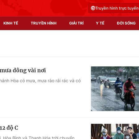
Truyền hình trực tuyến
KINH TẾ
TRUYỀN HÌNH
GIẢI TRÍ
Y TẾ
ĐỜI SỐNG
Pháp luật
Y tế
Truyền hình
Multimedia
 mưa dông vài nơi
Phim VTV
Video
hánh Hòa có mưa, mưa rào rải rác và có
Hậu trường
Shorts video
Nhân vật
Podcast
Khán giả
EMagazine
Giải sao mai
Photo
12 độ C
Infographic
i, Hòa Bình và Thanh Hóa trời chuyển