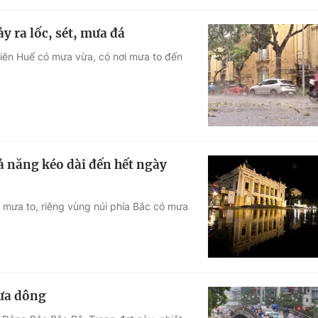
y ra lốc, sét, mưa đá
iên Huế có mưa vừa, có nơi mưa to đến
hả năng kéo dài đến hết ngày
 mưa to, riêng vùng núi phía Bắc có mưa
mưa dông