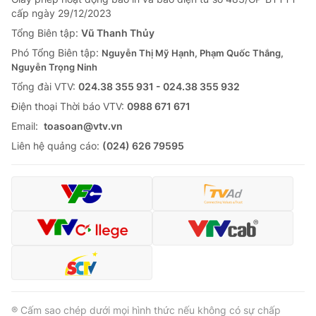
Giao lưu trực tuyến
cấp ngày 29/12/2023
Sản phẩm
Tổng Biên tập:
Vũ Thanh Thủy
Lịch phát sóng
Thị trường
Phó Tổng Biên tập:
Nguyễn Thị Mỹ Hạnh, Phạm Quốc Thắng,
Nguyễn Trọng Ninh
Tư vấn
Tổng đài VTV:
024.38 355 931 - 024.38 355 932
Chuyên mục khác
Ðiện thoại Thời báo VTV:
0988 671 671
Emagazine
Podcast
Email:
toasoan@vtv.vn
Liên hệ quảng cáo:
(024) 626 79595
Photo
Infographic
Video
Shorts video
VTV Money
VTV Thể thao
VTV Sức khoẻ
Bất động sản
® Cấm sao chép dưới mọi hình thức nếu không có sự chấp