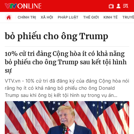
CHÍNH TRỊ
XÃ HỘI
PHÁP LUẬT
THẾ GIỚI
KINH TẾ
TRUYỀ
bỏ phiếu cho ông Trump
Chuyên mục
10% cử tri đảng Cộng hòa ít có khả năng
Chính trị
bỏ phiếu cho ông Trump sau kết tội hình
sự
Xã hội
VTV.vn - 10% cử tri đã đăng ký của đảng Cộng hòa nói
rằng họ ít có khả năng bỏ phiếu cho ông Donald
Pháp luật
Trump sau khi ông bị kết tội hình sự trong vụ án...
Y tế
Thế giới